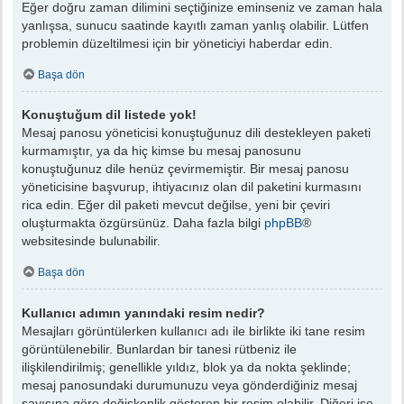
Eğer doğru zaman dilimini seçtiğinize eminseniz ve zaman hala
yanlışsa, sunucu saatinde kayıtlı zaman yanlış olabilir. Lütfen
problemin düzeltilmesi için bir yöneticiyi haberdar edin.
Başa dön
Konuştuğum dil listede yok!
Mesaj panosu yöneticisi konuştuğunuz dili destekleyen paketi
kurmamıştır, ya da hiç kimse bu mesaj panosunu
konuştuğunuz dile henüz çevirmemiştir. Bir mesaj panosu
yöneticisine başvurup, ihtiyacınız olan dil paketini kurmasını
rica edin. Eğer dil paketi mevcut değilse, yeni bir çeviri
oluşturmakta özgürsünüz. Daha fazla bilgi
phpBB
®
websitesinde bulunabilir.
Başa dön
Kullanıcı adımın yanındaki resim nedir?
Mesajları görüntülerken kullanıcı adı ile birlikte iki tane resim
görüntülenebilir. Bunlardan bir tanesi rütbeniz ile
ilişkilendirilmiş; genellikle yıldız, blok ya da nokta şeklinde;
mesaj panosundaki durumunuzu veya gönderdiğiniz mesaj
sayısına göre değişkenlik gösteren bir resim olabilir. Diğeri ise,