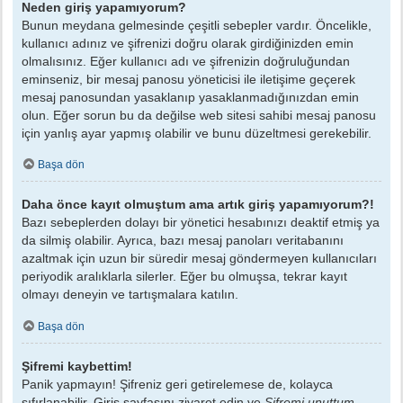
Neden giriş yapamıyorum?
Bunun meydana gelmesinde çeşitli sebepler vardır. Öncelikle,
kullanıcı adınız ve şifrenizi doğru olarak girdiğinizden emin
olmalısınız. Eğer kullanıcı adı ve şifrenizin doğruluğundan
eminseniz, bir mesaj panosu yöneticisi ile iletişime geçerek
mesaj panosundan yasaklanıp yasaklanmadığınızdan emin
olun. Eğer sorun bu da değilse web sitesi sahibi mesaj panosu
için yanlış ayar yapmış olabilir ve bunu düzeltmesi gerekebilir.
Başa dön
Daha önce kayıt olmuştum ama artık giriş yapamıyorum?!
Bazı sebeplerden dolayı bir yönetici hesabınızı deaktif etmiş ya
da silmiş olabilir. Ayrıca, bazı mesaj panoları veritabanını
azaltmak için uzun bir süredir mesaj göndermeyen kullanıcıları
periyodik aralıklarla silerler. Eğer bu olmuşsa, tekrar kayıt
olmayı deneyin ve tartışmalara katılın.
Başa dön
Şifremi kaybettim!
Panik yapmayın! Şifreniz geri getirelemese de, kolayca
sıfırlanabilir. Giriş sayfasını ziyaret edin ve
Şifremi unuttum