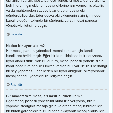
eki izinleri vardır. Mesaj panosu yöneticisi mesaj gönderdiğiniz
belirli forum için eklenen dosya eklerine izin vermemiş olabilir,
ya da muhtemelen sadece bazı gruplar dosya eki
gönderebiliyordur. Eğer dosya eki eklemenin sizin için neden
kapalı olduğu hakkında bir şüpheniz varsa mesaj panosu
yöneticiyle iletişime geçin.
Başa dön
Neden bir uyarı aldım?
Her mesaj panosu yöneticisi, mesaj panoları için kendi
kurallarını belirlemiştir. Eğer bir kural ihlalinde bulunduysanız,
uyarı alabilirsiniz. Not: Bu durum, mesaj panosu yöneticisi’nin
kararındadır ve phpBB Limited verilen bu uyarı ile ilgili herhangi
bir şey yapamaz. Eğer neden bir uyarı aldığınızı bilmiyorsanız,
mesaj panosu yöneticisi ile iletişime geçin.
Başa dön
Bir moderatöre mesajları nasıl bildirebilirim?
Eğer mesaj panosu yöneticimi buna izin veriyorsa, bildiri
yapmak istediğiniz mesaja gidin ve orada mesaj bildirileri için
bir buton göreceksiniz. Bu butona tıklayarak mesaj bildirisi için