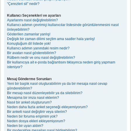
“Çerezleri sil” nedir?
Kullanıcı Seçenekleri ve ayarları
Ayarlarımı nasıl değiştirebilirim?
Kullanıcı adımın çevrimiçi kullanıcılar listesinde görüntülenmesini nasıl
önleyebilirim?
Gösterilen zamanlar yanlış!
Değişik bir zaman dilimi seçtim ama saatler hala yanlış!
Konuştuğum dil listede yok!
Kullanıcı adımın yanındaki resim nedir?
Bir avatarı nasıl gösterebilirim?
Rütbem nedir ve onu nasıl değiştirebilirim?
Bir kullanıcıya ait e-posta bağlantısını tıklayınca neden giriş yapmam
isteniyor?
Mesaj Gönderme Sorunları
Yeni bir başlık nasıl oluşturabilirim ya da bir mesaja nasıl cevap
gönderebilirim?
Bir mesajı nasıl düzenleyebilir ya da silebilirim?
Mesajıma bir imza nasıl eklerim?
Nasıl bir anket oluştururum?
Neden daha fazla anket seçeneği ekleyemiyorum?
Bir anketi nasıl değiştirir veya silerim?
Neden bir foruma erişimim yok?
Neden dosya ekleri ekleyemiyorum?
Neden bir uyarı aldım?
Bir moderatöre mesajları nasıl bildirebilirim?