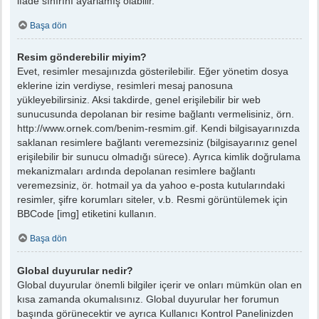
ifade sınırını ayarlamış olabilir.
Başa dön
Resim gönderebilir miyim?
Evet, resimler mesajınızda gösterilebilir. Eğer yönetim dosya
eklerine izin verdiyse, resimleri mesaj panosuna
yükleyebilirsiniz. Aksi takdirde, genel erişilebilir bir web
sunucusunda depolanan bir resime bağlantı vermelisiniz, örn.
http://www.ornek.com/benim-resmim.gif. Kendi bilgisayarınızda
saklanan resimlere bağlantı veremezsiniz (bilgisayarınız genel
erişilebilir bir sunucu olmadığı sürece). Ayrıca kimlik doğrulama
mekanizmaları ardında depolanan resimlere bağlantı
veremezsiniz, ör. hotmail ya da yahoo e-posta kutularındaki
resimler, şifre korumları siteler, v.b. Resmi görüntülemek için
BBCode [img] etiketini kullanın.
Başa dön
Global duyurular nedir?
Global duyurular önemli bilgiler içerir ve onları mümkün olan en
kısa zamanda okumalısınız. Global duyurular her forumun
başında görünecektir ve ayrıca Kullanıcı Kontrol Panelinizden