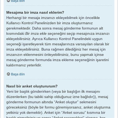
Başa dön
Mesajıma bir imza nasıl eklerim?
Herhangi bir mesaja imzanızı ekleyebilmek için öncelikle
Kullanıcı Kontrol Panelinizden bir imza oluşturmanız
gerekmektedir. Daha sonra mesaj gönderme formunun alt
kısmındaki
Bir imza ekle
seçeneğini seçip mesajınıza imzanızı
ekleyebilirsiniz. Ayrıca Kullanıcı Kontrol Panelindeki uygun
seçeneği işaretleyerek tüm mesajlarınıza varsayılan olarak bir
imza ekleyebilirsiniz. Buna rağmen dilediğiniz her mesaj için
imzanızın eklenmesini önleyebilirsiniz, bunu yapmak içinse
mesaj gönderme formunda imza ekleme seçeneğinin işaretini
kaldırmanız yeterlidir.
Başa dön
Nasıl bir anket oluştururum?
Yeni bir başlık gönderirken (veya bir başlığın ilk mesajını
düzenlerken (bu tabiki sahip olduğunuz izne bağlıdır)), mesaj
gönderme formunun altında “Anket oluştur” sekmesini
göreceksiniz (böyle bir formu göremiyorsanız, anket oluşturma
yetkiniz yok demektir). Anket için “Anket sorusu” kısmına bir
başlık girmelisiniz ve sonra “Anket seçenekleri” alanına, her