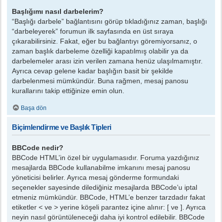
Başlığımı nasıl darbelerim?
“Başlığı darbele” bağlantısını görüp tıkladığınız zaman, başlığı
“darbeleyerek” forumun ilk sayfasında en üst sıraya
çıkarabilirsiniz. Fakat, eğer bu bağlantıyı göremiyorsanız, o
zaman başlık darbeleme özelliği kapatılmış olabilir ya da
darbelemeler arası izin verilen zamana henüz ulaşılmamıştır.
Ayrıca cevap gelene kadar başlığın basit bir şekilde
darbelenmesi mümkündür. Buna rağmen, mesaj panosu
kurallarını takip ettiğinize emin olun.
Başa dön
Biçimlendirme ve Başlık Tipleri
BBCode nedir?
BBCode HTML’in özel bir uygulamasıdır. Foruma yazdığınız
mesajlarda BBCode kullanabilme imkanını mesaj panosu
yöneticisi belirler. Ayrıca mesaj gönderme formundaki
seçenekler sayesinde dilediğiniz mesajlarda BBCode’u iptal
etmeniz mümkündür. BBCode, HTML’e benzer tarzdadır fakat
etiketler < ve > yerine köşeli parantez içine alınır: [ ve ]. Ayrıca
neyin nasıl görüntüleneceği daha iyi kontrol edilebilir. BBCode