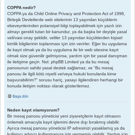
COPPA nedir?
COPPA ya da Child Online Privacy and Protection Act of 1998,
Birleşik Devletlerde web sitelerinin 13 yaşından küçüklerin
ebeveynlerinden potansiyel bilgi toplayabilmek için yazılı izin
almayı gerekli tutan bir kanundur, ya da başka bir deyişle yasal
veli/vasi onay şeklidir, veliler 13 yaşından küçüklerden kişisel
kimlik bilgilerinin toplanması için izin verirler. Eğer bu uygulama
ile kayıt olmak ya da bu uygulama ile bir web sitesine kayıt
olmak size güvenilir gelmiyorsa, yardım için bir yasal danışman
ile iletişime geçin. Not: phpBB Limited ya da bu mesaj
panosunun sahibi yasal destek sağlamaz, ve “Bu mesaj
panosu ile ilgili kötü niyetli ve/veya hukuki konularda kime
başvurabilirim?” sorusu hariç, yasayı ilgilendiren herhangi bir
konuda iletişim noktası olarak gösterilemez.
Başa dön
Neden kayıt olamıyorum?
Bir mesaj panosu yöneticisi yeni ziyaretçilerin kayıt olmasını
önlemek amacıyla kayıt işlemini devre dışı bırakmış olabilir.
Ayrıca mesaj panosu yöneticisi IP adresinizi yasaklamış ya da
kullanıcı adınızı kullanmanıza izin vermemiş olabilir. Yardım için