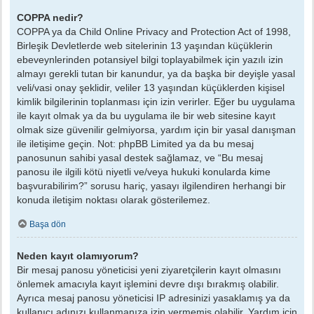
COPPA nedir?
COPPA ya da Child Online Privacy and Protection Act of 1998,
Birleşik Devletlerde web sitelerinin 13 yaşından küçüklerin
ebeveynlerinden potansiyel bilgi toplayabilmek için yazılı izin
almayı gerekli tutan bir kanundur, ya da başka bir deyişle yasal
veli/vasi onay şeklidir, veliler 13 yaşından küçüklerden kişisel
kimlik bilgilerinin toplanması için izin verirler. Eğer bu uygulama
ile kayıt olmak ya da bu uygulama ile bir web sitesine kayıt
olmak size güvenilir gelmiyorsa, yardım için bir yasal danışman
ile iletişime geçin. Not: phpBB Limited ya da bu mesaj
panosunun sahibi yasal destek sağlamaz, ve “Bu mesaj
panosu ile ilgili kötü niyetli ve/veya hukuki konularda kime
başvurabilirim?” sorusu hariç, yasayı ilgilendiren herhangi bir
konuda iletişim noktası olarak gösterilemez.
Başa dön
Neden kayıt olamıyorum?
Bir mesaj panosu yöneticisi yeni ziyaretçilerin kayıt olmasını
önlemek amacıyla kayıt işlemini devre dışı bırakmış olabilir.
Ayrıca mesaj panosu yöneticisi IP adresinizi yasaklamış ya da
kullanıcı adınızı kullanmanıza izin vermemiş olabilir. Yardım için