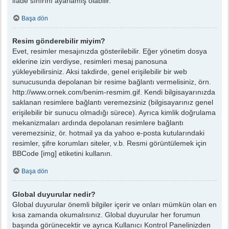
ifade sınırını ayarlamış olabilir.
Başa dön
Resim gönderebilir miyim?
Evet, resimler mesajınızda gösterilebilir. Eğer yönetim dosya
eklerine izin verdiyse, resimleri mesaj panosuna
yükleyebilirsiniz. Aksi takdirde, genel erişilebilir bir web
sunucusunda depolanan bir resime bağlantı vermelisiniz, örn.
http://www.ornek.com/benim-resmim.gif. Kendi bilgisayarınızda
saklanan resimlere bağlantı veremezsiniz (bilgisayarınız genel
erişilebilir bir sunucu olmadığı sürece). Ayrıca kimlik doğrulama
mekanizmaları ardında depolanan resimlere bağlantı
veremezsiniz, ör. hotmail ya da yahoo e-posta kutularındaki
resimler, şifre korumları siteler, v.b. Resmi görüntülemek için
BBCode [img] etiketini kullanın.
Başa dön
Global duyurular nedir?
Global duyurular önemli bilgiler içerir ve onları mümkün olan en
kısa zamanda okumalısınız. Global duyurular her forumun
başında görünecektir ve ayrıca Kullanıcı Kontrol Panelinizden