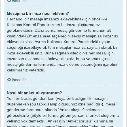
Başa dön
Mesajıma bir imza nasıl eklerim?
Herhangi bir mesaja imzanızı ekleyebilmek için öncelikle
Kullanıcı Kontrol Panelinizden bir imza oluşturmanız
gerekmektedir. Daha sonra mesaj gönderme formunun alt
kısmındaki
Bir imza ekle
seçeneğini seçip mesajınıza imzanızı
ekleyebilirsiniz. Ayrıca Kullanıcı Kontrol Panelindeki uygun
seçeneği işaretleyerek tüm mesajlarınıza varsayılan olarak bir
imza ekleyebilirsiniz. Buna rağmen dilediğiniz her mesaj için
imzanızın eklenmesini önleyebilirsiniz, bunu yapmak içinse
mesaj gönderme formunda imza ekleme seçeneğinin işaretini
kaldırmanız yeterlidir.
Başa dön
Nasıl bir anket oluştururum?
Yeni bir başlık gönderirken (veya bir başlığın ilk mesajını
düzenlerken (bu tabiki sahip olduğunuz izne bağlıdır)), mesaj
gönderme formunun altında “Anket oluştur” sekmesini
göreceksiniz (böyle bir formu göremiyorsanız, anket oluşturma
yetkiniz yok demektir). Anket için “Anket sorusu” kısmına bir
başlık girmelisiniz ve sonra “Anket seçenekleri” alanına, her