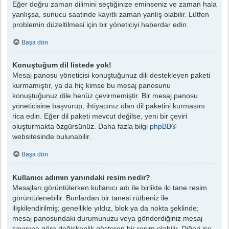
Eğer doğru zaman dilimini seçtiğinize eminseniz ve zaman hala
yanlışsa, sunucu saatinde kayıtlı zaman yanlış olabilir. Lütfen
problemin düzeltilmesi için bir yöneticiyi haberdar edin.
Başa dön
Konuştuğum dil listede yok!
Mesaj panosu yöneticisi konuştuğunuz dili destekleyen paketi
kurmamıştır, ya da hiç kimse bu mesaj panosunu
konuştuğunuz dile henüz çevirmemiştir. Bir mesaj panosu
yöneticisine başvurup, ihtiyacınız olan dil paketini kurmasını
rica edin. Eğer dil paketi mevcut değilse, yeni bir çeviri
oluşturmakta özgürsünüz. Daha fazla bilgi
phpBB
®
websitesinde bulunabilir.
Başa dön
Kullanıcı adımın yanındaki resim nedir?
Mesajları görüntülerken kullanıcı adı ile birlikte iki tane resim
görüntülenebilir. Bunlardan bir tanesi rütbeniz ile
ilişkilendirilmiş; genellikle yıldız, blok ya da nokta şeklinde;
mesaj panosundaki durumunuzu veya gönderdiğiniz mesaj
sayısına göre değişkenlik gösteren bir resim olabilir. Diğeri ise,