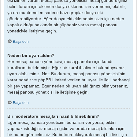
eki izinleri vardır. Mesaj panosu yöneticisi mesaj gönderdiğiniz
belirli forum için eklenen dosya eklerine izin vermemiş olabilir,
ya da muhtemelen sadece bazı gruplar dosya eki
gönderebiliyordur. Eğer dosya eki eklemenin sizin için neden
kapalı olduğu hakkında bir şüpheniz varsa mesaj panosu
yöneticiyle iletişime geçin.
Başa dön
Neden bir uyarı aldım?
Her mesaj panosu yöneticisi, mesaj panoları için kendi
kurallarını belirlemiştir. Eğer bir kural ihlalinde bulunduysanız,
uyarı alabilirsiniz. Not: Bu durum, mesaj panosu yöneticisi’nin
kararındadır ve phpBB Limited verilen bu uyarı ile ilgili herhangi
bir şey yapamaz. Eğer neden bir uyarı aldığınızı bilmiyorsanız,
mesaj panosu yöneticisi ile iletişime geçin.
Başa dön
Bir moderatöre mesajları nasıl bildirebilirim?
Eğer mesaj panosu yöneticimi buna izin veriyorsa, bildiri
yapmak istediğiniz mesaja gidin ve orada mesaj bildirileri için
bir buton göreceksiniz. Bu butona tıklayarak mesaj bildirisi için