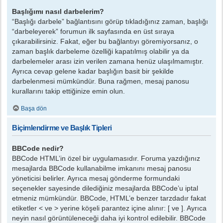
Başlığımı nasıl darbelerim?
“Başlığı darbele” bağlantısını görüp tıkladığınız zaman, başlığı
“darbeleyerek” forumun ilk sayfasında en üst sıraya
çıkarabilirsiniz. Fakat, eğer bu bağlantıyı göremiyorsanız, o
zaman başlık darbeleme özelliği kapatılmış olabilir ya da
darbelemeler arası izin verilen zamana henüz ulaşılmamıştır.
Ayrıca cevap gelene kadar başlığın basit bir şekilde
darbelenmesi mümkündür. Buna rağmen, mesaj panosu
kurallarını takip ettiğinize emin olun.
Başa dön
Biçimlendirme ve Başlık Tipleri
BBCode nedir?
BBCode HTML’in özel bir uygulamasıdır. Foruma yazdığınız
mesajlarda BBCode kullanabilme imkanını mesaj panosu
yöneticisi belirler. Ayrıca mesaj gönderme formundaki
seçenekler sayesinde dilediğiniz mesajlarda BBCode’u iptal
etmeniz mümkündür. BBCode, HTML’e benzer tarzdadır fakat
etiketler < ve > yerine köşeli parantez içine alınır: [ ve ]. Ayrıca
neyin nasıl görüntüleneceği daha iyi kontrol edilebilir. BBCode