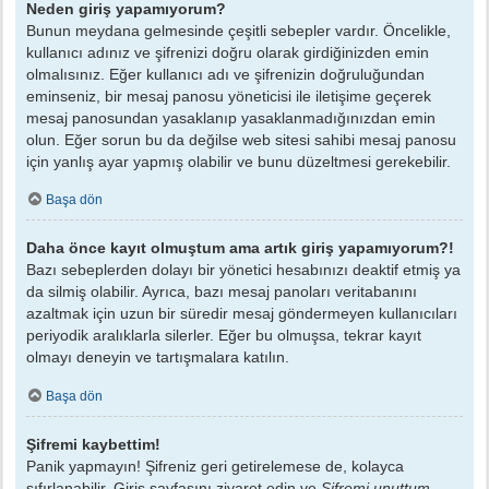
Neden giriş yapamıyorum?
Bunun meydana gelmesinde çeşitli sebepler vardır. Öncelikle,
kullanıcı adınız ve şifrenizi doğru olarak girdiğinizden emin
olmalısınız. Eğer kullanıcı adı ve şifrenizin doğruluğundan
eminseniz, bir mesaj panosu yöneticisi ile iletişime geçerek
mesaj panosundan yasaklanıp yasaklanmadığınızdan emin
olun. Eğer sorun bu da değilse web sitesi sahibi mesaj panosu
için yanlış ayar yapmış olabilir ve bunu düzeltmesi gerekebilir.
Başa dön
Daha önce kayıt olmuştum ama artık giriş yapamıyorum?!
Bazı sebeplerden dolayı bir yönetici hesabınızı deaktif etmiş ya
da silmiş olabilir. Ayrıca, bazı mesaj panoları veritabanını
azaltmak için uzun bir süredir mesaj göndermeyen kullanıcıları
periyodik aralıklarla silerler. Eğer bu olmuşsa, tekrar kayıt
olmayı deneyin ve tartışmalara katılın.
Başa dön
Şifremi kaybettim!
Panik yapmayın! Şifreniz geri getirelemese de, kolayca
sıfırlanabilir. Giriş sayfasını ziyaret edin ve
Şifremi unuttum