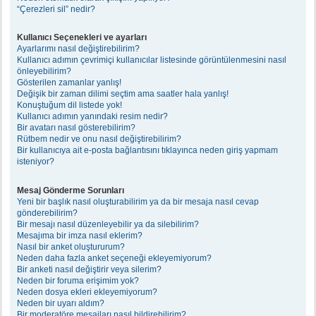
“Çerezleri sil” nedir?
Kullanıcı Seçenekleri ve ayarları
Ayarlarımı nasıl değiştirebilirim?
Kullanıcı adımın çevrimiçi kullanıcılar listesinde görüntülenmesini nasıl
önleyebilirim?
Gösterilen zamanlar yanlış!
Değişik bir zaman dilimi seçtim ama saatler hala yanlış!
Konuştuğum dil listede yok!
Kullanıcı adımın yanındaki resim nedir?
Bir avatarı nasıl gösterebilirim?
Rütbem nedir ve onu nasıl değiştirebilirim?
Bir kullanıcıya ait e-posta bağlantısını tıklayınca neden giriş yapmam
isteniyor?
Mesaj Gönderme Sorunları
Yeni bir başlık nasıl oluşturabilirim ya da bir mesaja nasıl cevap
gönderebilirim?
Bir mesajı nasıl düzenleyebilir ya da silebilirim?
Mesajıma bir imza nasıl eklerim?
Nasıl bir anket oluştururum?
Neden daha fazla anket seçeneği ekleyemiyorum?
Bir anketi nasıl değiştirir veya silerim?
Neden bir foruma erişimim yok?
Neden dosya ekleri ekleyemiyorum?
Neden bir uyarı aldım?
Bir moderatöre mesajları nasıl bildirebilirim?