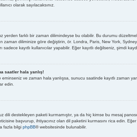
ullanıcı olarak sayılacaksınız.
 yerden farklı bir zaman dilimindeyse bu olabilir. Bu durumu düzeltmek i
un zaman diliminize göre değiştirin, ör. Londra, Paris, New York, Sydney
ları sadece kayıtlı kullanıcılar yapabilir. Eğer kayıtlı değilseniz, şimdi 
a saatler hala yanlış!
e eminseniz ve zaman hala yanlışsa, sunucu saatinde kayıtlı zaman yanlı
ar edin.
z dili destekleyen paketi kurmamıştır, ya da hiç kimse bu mesaj pano
cisine başvurup, ihtiyacınız olan dil paketini kurmasını rica edin. Eğer 
 fazla bilgi
phpBB
® websitesinde bulunabilir.