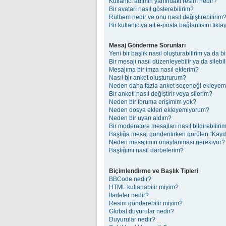
Kullanıcı adımın yanındaki resim nedir?
Bir avatarı nasıl gösterebilirim?
Rütbem nedir ve onu nasıl değiştirebilirim
Bir kullanıcıya ait e-posta bağlantısını tık
Mesaj Gönderme Sorunları
Yeni bir başlık nasıl oluşturabilirim ya da 
Bir mesajı nasıl düzenleyebilir ya da silebi
Mesajıma bir imza nasıl eklerim?
Nasıl bir anket oluştururum?
Neden daha fazla anket seçeneği ekleye
Bir anketi nasıl değiştirir veya silerim?
Neden bir foruma erişimim yok?
Neden dosya ekleri ekleyemiyorum?
Neden bir uyarı aldım?
Bir moderatöre mesajları nasıl bildirebiliri
Başlığa mesaj gönderilirken görülen “Kayd
Neden mesajımın onaylanması gerekiyor?
Başlığımı nasıl darbelerim?
Biçimlendirme ve Başlık Tipleri
BBCode nedir?
HTML kullanabilir miyim?
İfadeler nedir?
Resim gönderebilir miyim?
Global duyurular nedir?
Duyurular nedir?