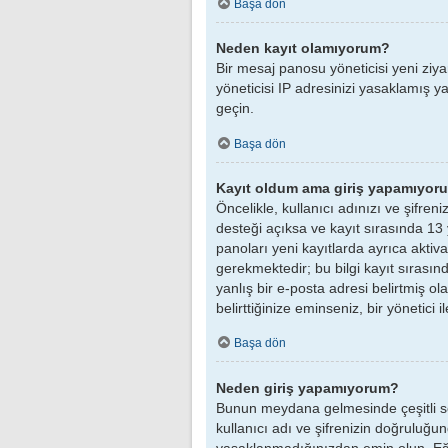
Başa dön
Neden kayıt olamıyorum?
Bir mesaj panosu yöneticisi yeni ziya
yöneticisi IP adresinizi yasaklamış ya
geçin.
Başa dön
Kayıt oldum ama giriş yapamıyor
Öncelikle, kullanıcı adınızı ve şifre
desteği açıksa ve kayıt sırasında 13
panoları yeni kayıtlarda ayrıca akti
gerekmektedir; bu bilgi kayıt sırasınd
yanlış bir e-posta adresi belirtmiş ol
belirttiğinize eminseniz, bir yönetici 
Başa dön
Neden giriş yapamıyorum?
Bunun meydana gelmesinde çeşitli sebe
kullanıcı adı ve şifrenizin doğruluğ
yasaklanmadığınızdan emin olun. Eğe