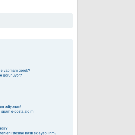
in ne yapmam gerek?
kte görünüyor?
vam ediyorum!
 spam e-posta aldım!
edir?
nler listesine nasıl ekleyebilirim /