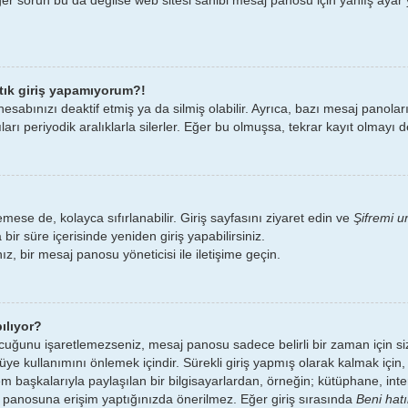
tık giriş yapamıyorum?!
esabınızı deaktif etmiş ya da silmiş olabilir. Ayrıca, bazı mesaj panolar
rı periyodik aralıklarla silerler. Eğer bu olmuşsa, tekrar kayıt olmayı d
mese de, kolayca sıfırlanabilir. Giriş sayfasını ziyaret edin ve
Şifremi u
bir süre içerisinde yeniden giriş yapabilirsiniz.
ız, bir mesaj panosu yöneticisi ile iletişime geçin.
ılıyor?
uğunu işaretlemezseniz, mesaj panosu sadece belirli bir zaman için sizi
üye kullanımını önlemek içindir. Sürekli giriş yapmış olarak kalmak için,
m başkalarıyla paylaşılan bir bilgisayarlardan, örneğin; kütüphane, inter
aj panosuna erişim yaptığınızda önerilmez. Eğer giriş sırasında
Beni hatı