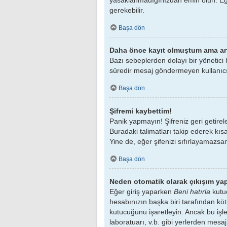
gerekebilir.
Başa dön
Daha önce kayıt olmuştum ama ar
Bazı sebeplerden dolayı bir yönetici h
süredir mesaj göndermeyen kullanıcıla
Başa dön
Şifremi kaybettim!
Panik yapmayın! Şifreniz geri getirele
Buradaki talimatları takip ederek kısa 
Yine de, eğer şifenizi sıfırlayamazsan
Başa dön
Neden otomatik olarak çıkışım yap
Eğer giriş yaparken
Beni hatırla
kutuc
hesabınızın başka biri tarafından köt
kutucuğunu işaretleyin. Ancak bu işle
laboratuarı, v.b. gibi yerlerden mes