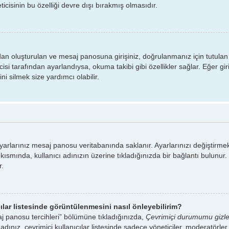
cisinin bu özelliği devre dışı bırakmış olmasıdır.
ından oluşturulan ve mesaj panosuna girişiniz, doğrulanmanız için tutulan
si tarafından ayarlandıysa, okuma takibi gibi özellikler sağlar. Eğer gir
i silmek size yardımcı olabilir.
 ayarlarınız mesaj panosu veritabanında saklanır. Ayarlarınızı değiştirmek
t kısmında, kullanıcı adınızın üzerine tıkladığınızda bir bağlantı bulunur
r.
cılar listesinde görüntülenmesini nasıl önleyebilirim?
aj panosu tercihleri” bölümüne tıkladığınızda,
Çevrimiçi durumumu gizl
ı adınız, çevrimiçi kullanıcılar listesinde sadece yöneticiler, moderatörle