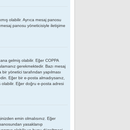
akmış olabilir. Ayrıca mesaj panosu
r mesaj panosu yöneticisiyle iletişime
ydana gelmiş olabilir. Eğer COPPA
ygulamanız gerekmektedir. Bazı mesaj
 bir yönetici tarafından yapılması
 edin. Eğer bir e-posta almadıysanız,
ş olabilir. Eğer doğru e-posta adresi
ğinizden emin olmalısınız. Eğer
aj panosundan yasaklanıp
yapmış olabilir ve bunu düzeltmesi