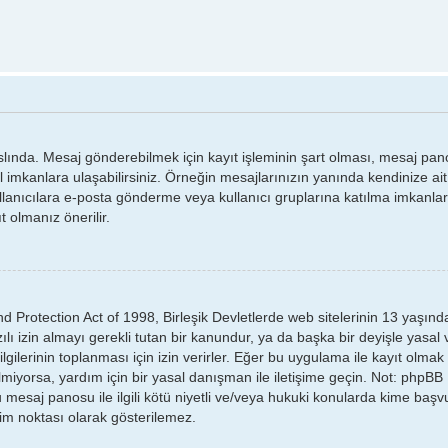
lında. Mesaj gönderebilmek için kayıt işleminin şart olması, mesaj pano
el imkanlara ulaşabilirsiniz. Örneğin mesajlarınızın yanında kendinize ai
anıcılara e-posta gönderme veya kullanıcı gruplarına katılma imkanlarına
t olmanız önerilir.
 Protection Act of 1998, Birleşik Devletlerde web sitelerinin 13 yaşın
ılı izin almayı gerekli tutan bir kanundur, ya da başka bir deyişle yasal ve
ilgilerinin toplanması için izin verirler. Eğer bu uygulama ile kayıt olma
gelmiyorsa, yardım için bir yasal danışman ile iletişime geçin. Not: ph
mesaj panosu ile ilgili kötü niyetli ve/veya hukuki konularda kime başvu
işim noktası olarak gösterilemez.