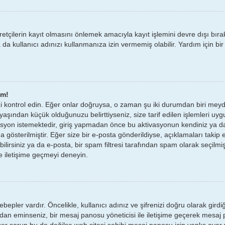
retçilerin kayıt olmasını önlemek amacıyla kayıt işlemini devre dışı bır
 da kullanıcı adınızı kullanmanıza izin vermemiş olabilir. Yardım için bi
um!
nizi kontrol edin. Eğer onlar doğruysa, o zaman şu iki durumdan biri me
 yaşından küçük olduğunuzu belirttiyseniz, size tarif edilen işlemleri u
vasyon istemektedir, giriş yapmadan önce bu aktivasyonun kendiniz ya da
a gösterilmiştir. Eğer size bir e-posta gönderildiyse, açıklamaları takip
abilirsiniz ya da e-posta, bir spam filtresi tarafından spam olarak seçilmi
ile iletişime geçmeyi deneyin.
pler vardır. Öncelikle, kullanıcı adınız ve şifrenizi doğru olarak girdi
undan eminseniz, bir mesaj panosu yöneticisi ile iletişime geçerek mes
r sorun bu da değilse web sitesi sahibi mesaj panosu için yanlış ayar 