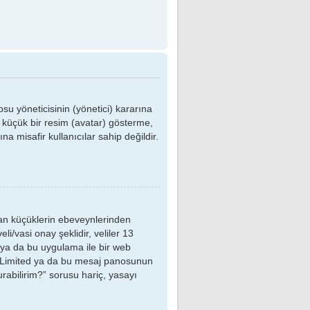
su yöneticisinin (yönetici) kararına
t küçük bir resim (avatar) gösterme,
 misafir kullanıcılar sahip değildir.
dan küçüklerin ebeveynlerinden
li/vasi onay şeklidir, veliler 13
k ya da bu uygulama ile bir web
pBB Limited ya da bu mesaj panosunun
rabilirim?” sorusu hariç, yasayı