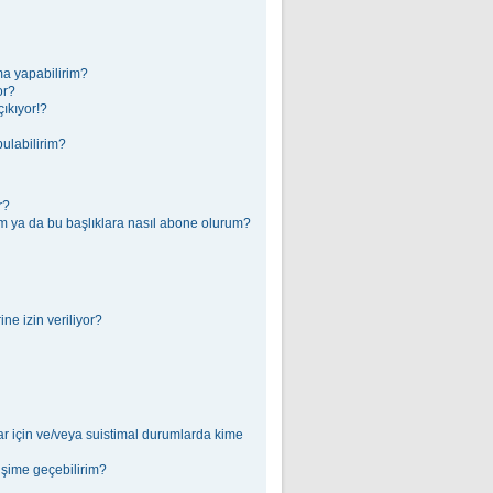
ma yapabilirim?
or?
ıkıyor!?
bulabilirim?
r?
erim ya da bu başlıklara nasıl abone olurum?
e izin veriliyor?
ar için ve/veya suistimal durumlarda kime
tişime geçebilirim?