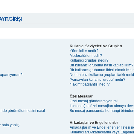
KAYIT/GİRİŞ!
Kullanıcı Seviyeleri ve Grupları
Yöneticiler nedir?
Moderatörler nedir?
Kullanıcı grupları nedir?
Bir kullanıcı grubuna nasıl katılabilirim?
Bir kullanıcı grubunun lideri olmak iç
 yapamıyorum?!
Neden bazı kullanıcı grupları farklı ren
“Varsayılan kullanıcı grubu” nedir?
“Takım” bağlantısı nedir?
Özel Mesajlar
Özel mesaj gönderemiyorum!
İstemediğim özel mesajları almaya de
esinde görüntülenmesini nasıl
Bu mesaj panosunda herhangi birinden
Arkadaşlar ve Engellenenler
 hala yanlış!
Arkadaşlarım ve Engellenenler listesi n
Kullanıcıları Arkadaşlarım veya Engellene