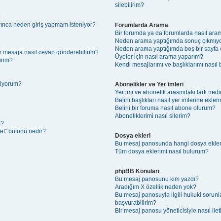
silebilirim?
?
layınca neden giriş yapmam isteniyor?
Forumlarda Arama
Bir forumda ya da forumlarda nasıl ara
Neden arama yaptığımda sonuç çıkmıy
Neden arama yaptığımda boş bir sayfa ç
bir mesaja nasıl cevap gönderebilirim?
Üyeler için nasıl arama yaparım?
lirim?
Kendi mesajlarımı ve başlıklarımı nasıl 
miyorum?
Abonelikler ve Yer imleri
Yer imi ve abonelik arasındaki fark nedi
Belirli başlıkları nasıl yer imlerine ekl
Belirli bir foruma nasıl abone olurum?
Aboneliklerimi nasıl silerim?
m?
et” butonu nedir?
Dosya ekleri
Bu mesaj panosunda hangi dosya eklerin
Tüm dosya eklerimi nasıl bulurum?
phpBB Konuları
Bu mesaj panosunu kim yazdı?
Aradığım X özellik neden yok?
Bu mesaj panosuyla ilgili hukuki sorunl
başvurabilirim?
Bir mesaj panosu yöneticisiyle nasıl ile