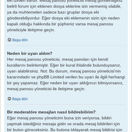
eki izinleri vardır. Mesaj panosu yöneticisi mesaj gönderdiğiniz
belirli forum için eklenen dosya eklerine izin vermemiş olabilir,
ya da muhtemelen sadece bazı gruplar dosya eki
gönderebiliyordur. Eğer dosya eki eklemenin sizin için neden
kapalı olduğu hakkında bir şüpheniz varsa mesaj panosu
yöneticiyle iletişime geçin.
Başa dön
Neden bir uyarı aldım?
Her mesaj panosu yöneticisi, mesaj panoları için kendi
kurallarını belirlemiştir. Eğer bir kural ihlalinde bulunduysanız,
uyarı alabilirsiniz. Not: Bu durum, mesaj panosu yöneticisi’nin
kararındadır ve phpBB Limited verilen bu uyarı ile ilgili herhangi
bir şey yapamaz. Eğer neden bir uyarı aldığınızı bilmiyorsanız,
mesaj panosu yöneticisi ile iletişime geçin.
Başa dön
Bir moderatöre mesajları nasıl bildirebilirim?
Eğer mesaj panosu yöneticimi buna izin veriyorsa, bildiri
yapmak istediğiniz mesaja gidin ve orada mesaj bildirileri için
bir buton göreceksiniz. Bu butona tıklayarak mesaj bildirisi için