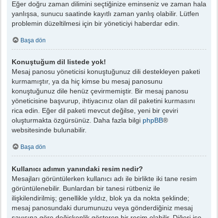
Eğer doğru zaman dilimini seçtiğinize eminseniz ve zaman hala
yanlışsa, sunucu saatinde kayıtlı zaman yanlış olabilir. Lütfen
problemin düzeltilmesi için bir yöneticiyi haberdar edin.
Başa dön
Konuştuğum dil listede yok!
Mesaj panosu yöneticisi konuştuğunuz dili destekleyen paketi
kurmamıştır, ya da hiç kimse bu mesaj panosunu
konuştuğunuz dile henüz çevirmemiştir. Bir mesaj panosu
yöneticisine başvurup, ihtiyacınız olan dil paketini kurmasını
rica edin. Eğer dil paketi mevcut değilse, yeni bir çeviri
oluşturmakta özgürsünüz. Daha fazla bilgi
phpBB
®
websitesinde bulunabilir.
Başa dön
Kullanıcı adımın yanındaki resim nedir?
Mesajları görüntülerken kullanıcı adı ile birlikte iki tane resim
görüntülenebilir. Bunlardan bir tanesi rütbeniz ile
ilişkilendirilmiş; genellikle yıldız, blok ya da nokta şeklinde;
mesaj panosundaki durumunuzu veya gönderdiğiniz mesaj
sayısına göre değişkenlik gösteren bir resim olabilir. Diğeri ise,