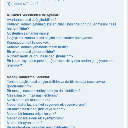
“Çerezleri sil” nedir?
Kullanıcı Seçenekleri ve ayarları
Ayarlarımı nasıl değiştirebilirim?
Kullanıcı adımın çevrimiçi kullanıcılar listesinde görüntülenmesini nasıl
önleyebilirim?
Gösterilen zamanlar yanlış!
Değişik bir zaman dilimi seçtim ama saatler hala yanlış!
Konuştuğum dil listede yok!
Kullanıcı adımın yanındaki resim nedir?
Bir avatarı nasıl gösterebilirim?
Rütbem nedir ve onu nasıl değiştirebilirim?
Bir kullanıcıya ait e-posta bağlantısını tıklayınca neden giriş yapmam
isteniyor?
Mesaj Gönderme Sorunları
Yeni bir başlık nasıl oluşturabilirim ya da bir mesaja nasıl cevap
gönderebilirim?
Bir mesajı nasıl düzenleyebilir ya da silebilirim?
Mesajıma bir imza nasıl eklerim?
Nasıl bir anket oluştururum?
Neden daha fazla anket seçeneği ekleyemiyorum?
Bir anketi nasıl değiştirir veya silerim?
Neden bir foruma erişimim yok?
Neden dosya ekleri ekleyemiyorum?
Neden bir uyarı aldım?
Bir moderatöre mesajları nasıl bildirebilirim?