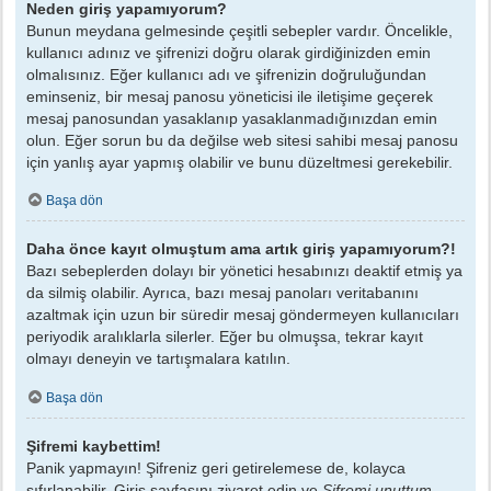
Neden giriş yapamıyorum?
Bunun meydana gelmesinde çeşitli sebepler vardır. Öncelikle,
kullanıcı adınız ve şifrenizi doğru olarak girdiğinizden emin
olmalısınız. Eğer kullanıcı adı ve şifrenizin doğruluğundan
eminseniz, bir mesaj panosu yöneticisi ile iletişime geçerek
mesaj panosundan yasaklanıp yasaklanmadığınızdan emin
olun. Eğer sorun bu da değilse web sitesi sahibi mesaj panosu
için yanlış ayar yapmış olabilir ve bunu düzeltmesi gerekebilir.
Başa dön
Daha önce kayıt olmuştum ama artık giriş yapamıyorum?!
Bazı sebeplerden dolayı bir yönetici hesabınızı deaktif etmiş ya
da silmiş olabilir. Ayrıca, bazı mesaj panoları veritabanını
azaltmak için uzun bir süredir mesaj göndermeyen kullanıcıları
periyodik aralıklarla silerler. Eğer bu olmuşsa, tekrar kayıt
olmayı deneyin ve tartışmalara katılın.
Başa dön
Şifremi kaybettim!
Panik yapmayın! Şifreniz geri getirelemese de, kolayca
sıfırlanabilir. Giriş sayfasını ziyaret edin ve
Şifremi unuttum