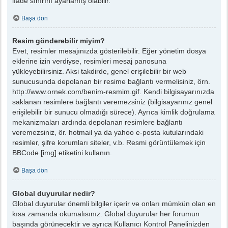
ifade sınırını ayarlamış olabilir.
Başa dön
Resim gönderebilir miyim?
Evet, resimler mesajınızda gösterilebilir. Eğer yönetim dosya
eklerine izin verdiyse, resimleri mesaj panosuna
yükleyebilirsiniz. Aksi takdirde, genel erişilebilir bir web
sunucusunda depolanan bir resime bağlantı vermelisiniz, örn.
http://www.ornek.com/benim-resmim.gif. Kendi bilgisayarınızda
saklanan resimlere bağlantı veremezsiniz (bilgisayarınız genel
erişilebilir bir sunucu olmadığı sürece). Ayrıca kimlik doğrulama
mekanizmaları ardında depolanan resimlere bağlantı
veremezsiniz, ör. hotmail ya da yahoo e-posta kutularındaki
resimler, şifre korumları siteler, v.b. Resmi görüntülemek için
BBCode [img] etiketini kullanın.
Başa dön
Global duyurular nedir?
Global duyurular önemli bilgiler içerir ve onları mümkün olan en
kısa zamanda okumalısınız. Global duyurular her forumun
başında görünecektir ve ayrıca Kullanıcı Kontrol Panelinizden