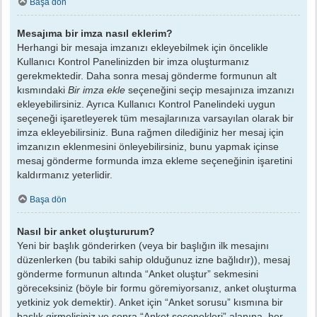
Başa dön
Mesajıma bir imza nasıl eklerim?
Herhangi bir mesaja imzanızı ekleyebilmek için öncelikle
Kullanıcı Kontrol Panelinizden bir imza oluşturmanız
gerekmektedir. Daha sonra mesaj gönderme formunun alt
kısmındaki
Bir imza ekle
seçeneğini seçip mesajınıza imzanızı
ekleyebilirsiniz. Ayrıca Kullanıcı Kontrol Panelindeki uygun
seçeneği işaretleyerek tüm mesajlarınıza varsayılan olarak bir
imza ekleyebilirsiniz. Buna rağmen dilediğiniz her mesaj için
imzanızın eklenmesini önleyebilirsiniz, bunu yapmak içinse
mesaj gönderme formunda imza ekleme seçeneğinin işaretini
kaldırmanız yeterlidir.
Başa dön
Nasıl bir anket oluştururum?
Yeni bir başlık gönderirken (veya bir başlığın ilk mesajını
düzenlerken (bu tabiki sahip olduğunuz izne bağlıdır)), mesaj
gönderme formunun altında “Anket oluştur” sekmesini
göreceksiniz (böyle bir formu göremiyorsanız, anket oluşturma
yetkiniz yok demektir). Anket için “Anket sorusu” kısmına bir
başlık girmelisiniz ve sonra “Anket seçenekleri” alanına, her