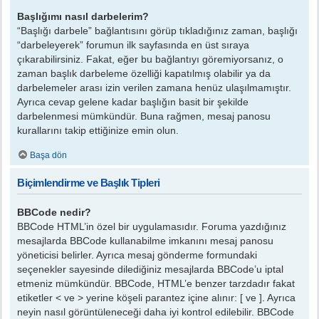
Başlığımı nasıl darbelerim?
“Başlığı darbele” bağlantısını görüp tıkladığınız zaman, başlığı
“darbeleyerek” forumun ilk sayfasında en üst sıraya
çıkarabilirsiniz. Fakat, eğer bu bağlantıyı göremiyorsanız, o
zaman başlık darbeleme özelliği kapatılmış olabilir ya da
darbelemeler arası izin verilen zamana henüz ulaşılmamıştır.
Ayrıca cevap gelene kadar başlığın basit bir şekilde
darbelenmesi mümkündür. Buna rağmen, mesaj panosu
kurallarını takip ettiğinize emin olun.
Başa dön
Biçimlendirme ve Başlık Tipleri
BBCode nedir?
BBCode HTML’in özel bir uygulamasıdır. Foruma yazdığınız
mesajlarda BBCode kullanabilme imkanını mesaj panosu
yöneticisi belirler. Ayrıca mesaj gönderme formundaki
seçenekler sayesinde dilediğiniz mesajlarda BBCode’u iptal
etmeniz mümkündür. BBCode, HTML’e benzer tarzdadır fakat
etiketler < ve > yerine köşeli parantez içine alınır: [ ve ]. Ayrıca
neyin nasıl görüntüleneceği daha iyi kontrol edilebilir. BBCode