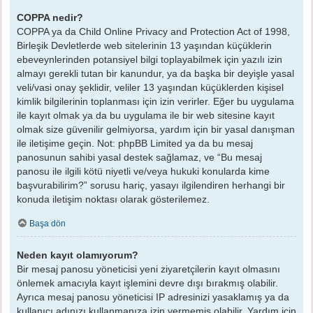
COPPA nedir?
COPPA ya da Child Online Privacy and Protection Act of 1998,
Birleşik Devletlerde web sitelerinin 13 yaşından küçüklerin
ebeveynlerinden potansiyel bilgi toplayabilmek için yazılı izin
almayı gerekli tutan bir kanundur, ya da başka bir deyişle yasal
veli/vasi onay şeklidir, veliler 13 yaşından küçüklerden kişisel
kimlik bilgilerinin toplanması için izin verirler. Eğer bu uygulama
ile kayıt olmak ya da bu uygulama ile bir web sitesine kayıt
olmak size güvenilir gelmiyorsa, yardım için bir yasal danışman
ile iletişime geçin. Not: phpBB Limited ya da bu mesaj
panosunun sahibi yasal destek sağlamaz, ve “Bu mesaj
panosu ile ilgili kötü niyetli ve/veya hukuki konularda kime
başvurabilirim?” sorusu hariç, yasayı ilgilendiren herhangi bir
konuda iletişim noktası olarak gösterilemez.
Başa dön
Neden kayıt olamıyorum?
Bir mesaj panosu yöneticisi yeni ziyaretçilerin kayıt olmasını
önlemek amacıyla kayıt işlemini devre dışı bırakmış olabilir.
Ayrıca mesaj panosu yöneticisi IP adresinizi yasaklamış ya da
kullanıcı adınızı kullanmanıza izin vermemiş olabilir. Yardım için