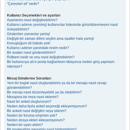
“Çerezleri sil” nedir?
Kullanıcı Seçenekleri ve ayarları
Ayarlarımı nasıl değiştirebilirim?
Kullanıcı adımın çevrimiçi kullanıcılar listesinde görüntülenmesini nasıl
önleyebilirim?
Gösterilen zamanlar yanlış!
Değişik bir zaman dilimi seçtim ama saatler hala yanlış!
Konuştuğum dil listede yok!
Kullanıcı adımın yanındaki resim nedir?
Bir avatarı nasıl gösterebilirim?
Rütbem nedir ve onu nasıl değiştirebilirim?
Bir kullanıcıya ait e-posta bağlantısını tıklayınca neden giriş yapmam
isteniyor?
Mesaj Gönderme Sorunları
Yeni bir başlık nasıl oluşturabilirim ya da bir mesaja nasıl cevap
gönderebilirim?
Bir mesajı nasıl düzenleyebilir ya da silebilirim?
Mesajıma bir imza nasıl eklerim?
Nasıl bir anket oluştururum?
Neden daha fazla anket seçeneği ekleyemiyorum?
Bir anketi nasıl değiştirir veya silerim?
Neden bir foruma erişimim yok?
Neden dosya ekleri ekleyemiyorum?
Neden bir uyarı aldım?
Bir moderatöre mesajları nasıl bildirebilirim?