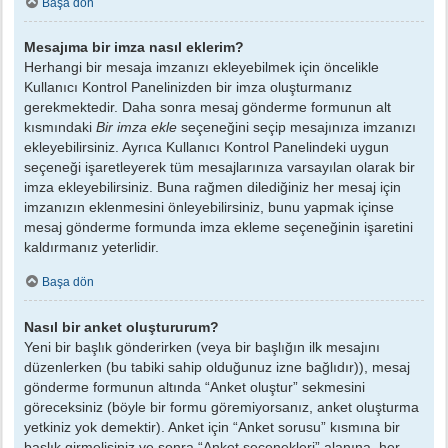
Başa dön
Mesajıma bir imza nasıl eklerim?
Herhangi bir mesaja imzanızı ekleyebilmek için öncelikle
Kullanıcı Kontrol Panelinizden bir imza oluşturmanız
gerekmektedir. Daha sonra mesaj gönderme formunun alt
kısmındaki
Bir imza ekle
seçeneğini seçip mesajınıza imzanızı
ekleyebilirsiniz. Ayrıca Kullanıcı Kontrol Panelindeki uygun
seçeneği işaretleyerek tüm mesajlarınıza varsayılan olarak bir
imza ekleyebilirsiniz. Buna rağmen dilediğiniz her mesaj için
imzanızın eklenmesini önleyebilirsiniz, bunu yapmak içinse
mesaj gönderme formunda imza ekleme seçeneğinin işaretini
kaldırmanız yeterlidir.
Başa dön
Nasıl bir anket oluştururum?
Yeni bir başlık gönderirken (veya bir başlığın ilk mesajını
düzenlerken (bu tabiki sahip olduğunuz izne bağlıdır)), mesaj
gönderme formunun altında “Anket oluştur” sekmesini
göreceksiniz (böyle bir formu göremiyorsanız, anket oluşturma
yetkiniz yok demektir). Anket için “Anket sorusu” kısmına bir
başlık girmelisiniz ve sonra “Anket seçenekleri” alanına, her