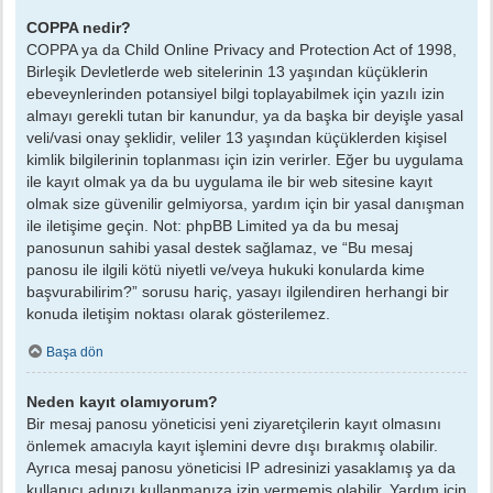
COPPA nedir?
COPPA ya da Child Online Privacy and Protection Act of 1998,
Birleşik Devletlerde web sitelerinin 13 yaşından küçüklerin
ebeveynlerinden potansiyel bilgi toplayabilmek için yazılı izin
almayı gerekli tutan bir kanundur, ya da başka bir deyişle yasal
veli/vasi onay şeklidir, veliler 13 yaşından küçüklerden kişisel
kimlik bilgilerinin toplanması için izin verirler. Eğer bu uygulama
ile kayıt olmak ya da bu uygulama ile bir web sitesine kayıt
olmak size güvenilir gelmiyorsa, yardım için bir yasal danışman
ile iletişime geçin. Not: phpBB Limited ya da bu mesaj
panosunun sahibi yasal destek sağlamaz, ve “Bu mesaj
panosu ile ilgili kötü niyetli ve/veya hukuki konularda kime
başvurabilirim?” sorusu hariç, yasayı ilgilendiren herhangi bir
konuda iletişim noktası olarak gösterilemez.
Başa dön
Neden kayıt olamıyorum?
Bir mesaj panosu yöneticisi yeni ziyaretçilerin kayıt olmasını
önlemek amacıyla kayıt işlemini devre dışı bırakmış olabilir.
Ayrıca mesaj panosu yöneticisi IP adresinizi yasaklamış ya da
kullanıcı adınızı kullanmanıza izin vermemiş olabilir. Yardım için