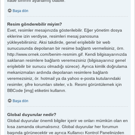
ifade sınırını ayarlamış olabilir.
Başa dön
Resim gönderebilir miyim?
Evet, resimler mesajınızda gösterilebilir. Eğer yönetim dosya
eklerine izin verdiyse, resimleri mesaj panosuna
yükleyebilirsiniz. Aksi takdirde, genel erişilebilir bir web
sunucusunda depolanan bir resime bağlantı vermelisiniz, örn.
http://www.ornek.com/benim-resmim.gif. Kendi bilgisayarınızda
saklanan resimlere bağlantı veremezsiniz (bilgisayarınız genel
erişilebilir bir sunucu olmadığı sürece). Ayrıca kimlik doğrulama
mekanizmaları ardında depolanan resimlere bağlantı
veremezsiniz, ör. hotmail ya da yahoo e-posta kutularındaki
resimler, şifre korumları siteler, v.b. Resmi görüntülemek için
BBCode [img] etiketini kullanın.
Başa dön
Global duyurular nedir?
Global duyurular önemli bilgiler içerir ve onları mümkün olan en
kısa zamanda okumalısınız. Global duyurular her forumun
başında görünecektir ve ayrıca Kullanıcı Kontrol Panelinizden