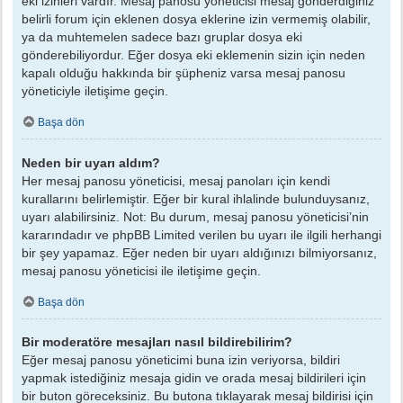
eki izinleri vardır. Mesaj panosu yöneticisi mesaj gönderdiğiniz
belirli forum için eklenen dosya eklerine izin vermemiş olabilir,
ya da muhtemelen sadece bazı gruplar dosya eki
gönderebiliyordur. Eğer dosya eki eklemenin sizin için neden
kapalı olduğu hakkında bir şüpheniz varsa mesaj panosu
yöneticiyle iletişime geçin.
Başa dön
Neden bir uyarı aldım?
Her mesaj panosu yöneticisi, mesaj panoları için kendi
kurallarını belirlemiştir. Eğer bir kural ihlalinde bulunduysanız,
uyarı alabilirsiniz. Not: Bu durum, mesaj panosu yöneticisi’nin
kararındadır ve phpBB Limited verilen bu uyarı ile ilgili herhangi
bir şey yapamaz. Eğer neden bir uyarı aldığınızı bilmiyorsanız,
mesaj panosu yöneticisi ile iletişime geçin.
Başa dön
Bir moderatöre mesajları nasıl bildirebilirim?
Eğer mesaj panosu yöneticimi buna izin veriyorsa, bildiri
yapmak istediğiniz mesaja gidin ve orada mesaj bildirileri için
bir buton göreceksiniz. Bu butona tıklayarak mesaj bildirisi için