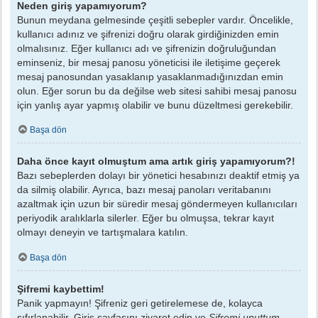
Neden giriş yapamıyorum?
Bunun meydana gelmesinde çeşitli sebepler vardır. Öncelikle,
kullanıcı adınız ve şifrenizi doğru olarak girdiğinizden emin
olmalısınız. Eğer kullanıcı adı ve şifrenizin doğruluğundan
eminseniz, bir mesaj panosu yöneticisi ile iletişime geçerek
mesaj panosundan yasaklanıp yasaklanmadığınızdan emin
olun. Eğer sorun bu da değilse web sitesi sahibi mesaj panosu
için yanlış ayar yapmış olabilir ve bunu düzeltmesi gerekebilir.
Başa dön
Daha önce kayıt olmuştum ama artık giriş yapamıyorum?!
Bazı sebeplerden dolayı bir yönetici hesabınızı deaktif etmiş ya
da silmiş olabilir. Ayrıca, bazı mesaj panoları veritabanını
azaltmak için uzun bir süredir mesaj göndermeyen kullanıcıları
periyodik aralıklarla silerler. Eğer bu olmuşsa, tekrar kayıt
olmayı deneyin ve tartışmalara katılın.
Başa dön
Şifremi kaybettim!
Panik yapmayın! Şifreniz geri getirelemese de, kolayca
sıfırlanabilir. Giriş sayfasını ziyaret edin ve
Şifremi unuttum