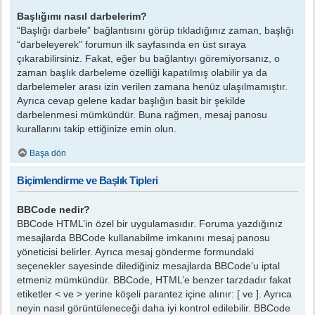
Başlığımı nasıl darbelerim?
“Başlığı darbele” bağlantısını görüp tıkladığınız zaman, başlığı
“darbeleyerek” forumun ilk sayfasında en üst sıraya
çıkarabilirsiniz. Fakat, eğer bu bağlantıyı göremiyorsanız, o
zaman başlık darbeleme özelliği kapatılmış olabilir ya da
darbelemeler arası izin verilen zamana henüz ulaşılmamıştır.
Ayrıca cevap gelene kadar başlığın basit bir şekilde
darbelenmesi mümkündür. Buna rağmen, mesaj panosu
kurallarını takip ettiğinize emin olun.
Başa dön
Biçimlendirme ve Başlık Tipleri
BBCode nedir?
BBCode HTML’in özel bir uygulamasıdır. Foruma yazdığınız
mesajlarda BBCode kullanabilme imkanını mesaj panosu
yöneticisi belirler. Ayrıca mesaj gönderme formundaki
seçenekler sayesinde dilediğiniz mesajlarda BBCode’u iptal
etmeniz mümkündür. BBCode, HTML’e benzer tarzdadır fakat
etiketler < ve > yerine köşeli parantez içine alınır: [ ve ]. Ayrıca
neyin nasıl görüntüleneceği daha iyi kontrol edilebilir. BBCode