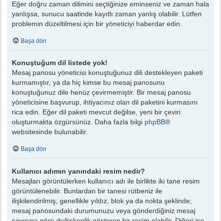
Eğer doğru zaman dilimini seçtiğinize eminseniz ve zaman hala
yanlışsa, sunucu saatinde kayıtlı zaman yanlış olabilir. Lütfen
problemin düzeltilmesi için bir yöneticiyi haberdar edin.
Başa dön
Konuştuğum dil listede yok!
Mesaj panosu yöneticisi konuştuğunuz dili destekleyen paketi
kurmamıştır, ya da hiç kimse bu mesaj panosunu
konuştuğunuz dile henüz çevirmemiştir. Bir mesaj panosu
yöneticisine başvurup, ihtiyacınız olan dil paketini kurmasını
rica edin. Eğer dil paketi mevcut değilse, yeni bir çeviri
oluşturmakta özgürsünüz. Daha fazla bilgi
phpBB
®
websitesinde bulunabilir.
Başa dön
Kullanıcı adımın yanındaki resim nedir?
Mesajları görüntülerken kullanıcı adı ile birlikte iki tane resim
görüntülenebilir. Bunlardan bir tanesi rütbeniz ile
ilişkilendirilmiş; genellikle yıldız, blok ya da nokta şeklinde;
mesaj panosundaki durumunuzu veya gönderdiğiniz mesaj
sayısına göre değişkenlik gösteren bir resim olabilir. Diğeri ise,