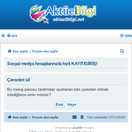
SSS
GIRIŞ
A
Ana sayfa
Forum ana sayfa
r
Sosyal medya hesaplarınızla hızlı KAYIT/GİRİŞ!
a
Çerezleri sil
Bu mesaj panosu tarafından ayarlanan tüm çerezleri silmek
istediğinize emin misiniz?
Ana sayfa
Forum ana sayfa
Tüm zamanlar
UTC+03:00
Powered by
phpBB
® Forum
Software © phpBB Limited