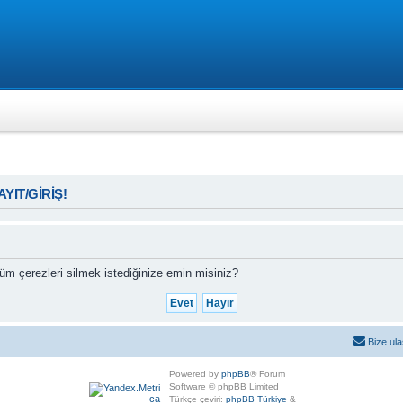
KAYIT/GİRİŞ!
m çerezleri silmek istediğinize emin misiniz?
Bize ula
Powered by
phpBB
® Forum
Software © phpBB Limited
Türkçe çeviri:
phpBB Türkiye
&