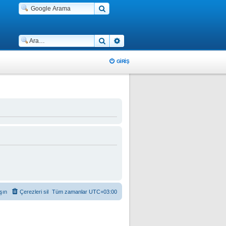
Ara
Gelişmiş arama
GIRIŞ
şın
Çerezleri sil
Tüm zamanlar
UTC+03:00