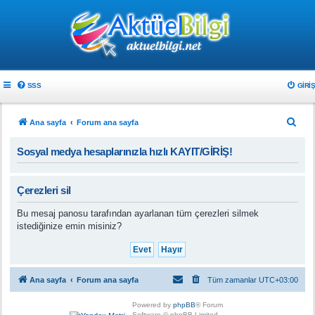
SSS
GIRIŞ
A
Ana sayfa
Forum ana sayfa
r
Sosyal medya hesaplarınızla hızlı KAYIT/GİRİŞ!
a
Çerezleri sil
Bu mesaj panosu tarafından ayarlanan tüm çerezleri silmek
istediğinize emin misiniz?
Ana sayfa
Forum ana sayfa
Tüm zamanlar
UTC+03:00
Powered by
phpBB
® Forum
Software © phpBB Limited