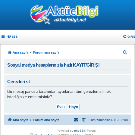
SSS
GIRIŞ
A
Ana sayfa
Forum ana sayfa
r
Sosyal medya hesaplarınızla hızlı KAYIT/GİRİŞ!
a
Çerezleri sil
Bu mesaj panosu tarafından ayarlanan tüm çerezleri silmek
istediğinize emin misiniz?
Ana sayfa
Forum ana sayfa
Tüm zamanlar
UTC+03:00
Powered by
phpBB
® Forum
Software © phpBB Limited