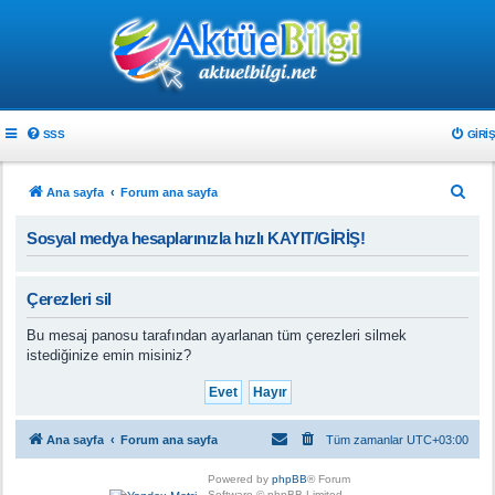
SSS
GIRIŞ
A
Ana sayfa
Forum ana sayfa
r
Sosyal medya hesaplarınızla hızlı KAYIT/GİRİŞ!
a
Çerezleri sil
Bu mesaj panosu tarafından ayarlanan tüm çerezleri silmek
istediğinize emin misiniz?
Ana sayfa
Forum ana sayfa
Tüm zamanlar
UTC+03:00
Powered by
phpBB
® Forum
Software © phpBB Limited