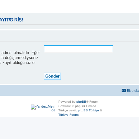
KAYIT/GİRİŞ!
a adresi olmalıdır. Eğer
yla değiştirmediyseniz
e kayıt olduğunuz e-
Bize ula
Powered by
phpBB
® Forum
Software © phpBB Limited
Türkçe çeviri:
phpBB Türkiye
&
Türkiye Forum