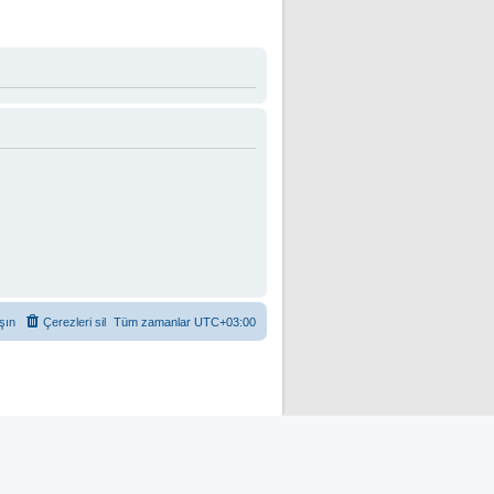
şın
Çerezleri sil
Tüm zamanlar
UTC+03:00