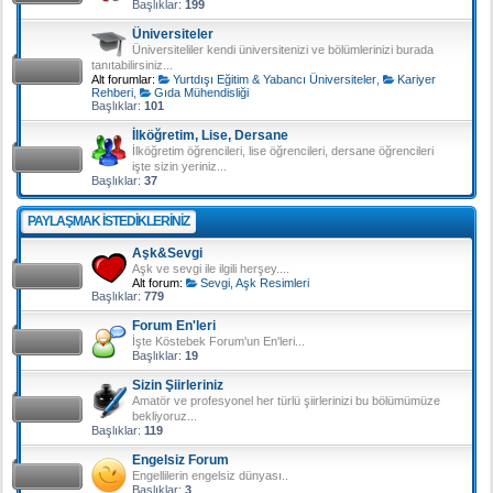
Başlıklar:
199
Üniversiteler
Üniversiteliler kendi üniversitenizi ve bölümlerinizi burada
tanıtabilirsiniz...
Alt forumlar:
Yurtdışı Eğitim & Yabancı Üniversiteler
,
Kariyer
Rehberi
,
Gıda Mühendisliği
Başlıklar:
101
İlköğretim, Lise, Dersane
İlköğretim öğrencileri, lise öğrencileri, dersane öğrencileri
işte sizin yeriniz...
Başlıklar:
37
PAYLAŞMAK ISTEDIKLERINIZ
Aşk&Sevgi
Aşk ve sevgi ile ilgili herşey....
Alt forum:
Sevgi, Aşk Resimleri
Başlıklar:
779
Forum En'leri
İşte Köstebek Forum'un En'leri...
Başlıklar:
19
Sizin Şiirleriniz
Amatör ve profesyonel her türlü şiirlerinizi bu bölümümüze
bekliyoruz...
Başlıklar:
119
Engelsiz Forum
Engellilerin engelsiz dünyası..
Başlıklar:
3