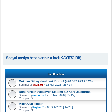
Sosyal medya hesaplarınızla hızlı KAYIT/GİRİŞ!
Son Başlıklar
Gökhan Bilbay'dan Uzak Durun! (+90 537 999 20 20)
Son mesaj
VSaBaH
«
12 Mar 2026 [ 23:42 ]
DontPanic Navigasyon Sistemi SD Kart Oluşturma
Son mesaj
ömerçüteli
«
10 Mar 2026 [ 05:15 ]
Cevaplar:
5
Mini Oyun siteleri
Son mesaj
KayhanS
«
09 Şub 2026 [ 14:20 ]
Cevaplar:
3