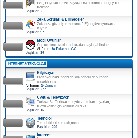
PSP, Playstation2 ve Playstation3 hakkında her şey bu
forumda...
Başlıklar:
2
Zeka Soruları & Bilmeceler
Zekanıza güveniyor musunuz? Eğer güveniyorsanız
buyrun...
Başlıklar:
92
Mobil Oyunlar
Cep telefonu oyunlarını buradan paylaşabilirsiniz.
Alt forum:
Pokemon GO
Başlıklar:
16
INTERNET & TEKNOLOJI
Bilgisayar
Bilgisayar hakkındaki en son haberlere buradan
ulaşabilirsiniz...
Alt forum:
Donanım
Başlıklar:
277
Uydu & Televizyon
Turksat 3a, Turksat 4a uydu ve frekans ayarları,
televizyonlar için kanal listeleri vs.
Başlıklar:
16
Teknoloji
Teknolojide ki son gelişmeler...
Başlıklar:
209
İnternet