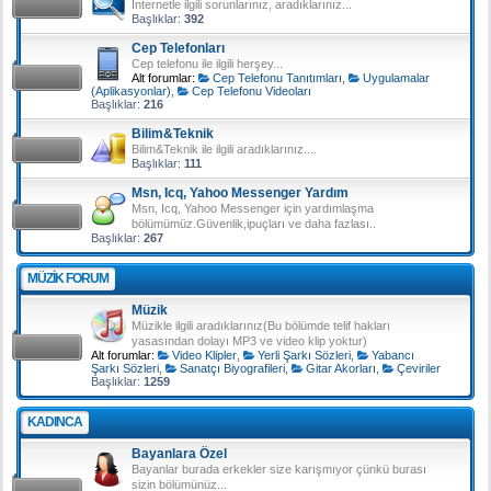
İnternetle ilgili sorunlarınız, aradıklarınız...
Başlıklar:
392
Cep Telefonları
Cep telefonu ile ilgili herşey...
Alt forumlar:
Cep Telefonu Tanıtımları
,
Uygulamalar
(Aplikasyonlar)
,
Cep Telefonu Videoları
Başlıklar:
216
Bilim&Teknik
Bilim&Teknik ile ilgili aradıklarınız....
Başlıklar:
111
Msn, Icq, Yahoo Messenger Yardım
Msn, Icq, Yahoo Messenger için yardımlaşma
bölümümüz.Güvenlik,ipuçları ve daha fazlası..
Başlıklar:
267
MÜZIK FORUM
Müzik
Müzikle ilgili aradıklarınız(Bu bölümde telif hakları
yasasından dolayı MP3 ve video klip yoktur)
Alt forumlar:
Video Klipler
,
Yerli Şarkı Sözleri
,
Yabancı
Şarkı Sözleri
,
Sanatçı Biyografileri
,
Gitar Akorları
,
Çeviriler
Başlıklar:
1259
KADINCA
Bayanlara Özel
Bayanlar burada erkekler size karışmıyor çünkü burası
sizin bölümünüz...