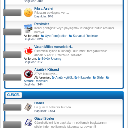
Başlıklar:
389
Fıkra Arşivi
Fıkraları paylaşma yeri...
Başlıklar:
946
Resimler
Kendi çektiğiniz veya paylaşmak istediğiniz bütün resimler
buraya...
Alt forumlar:
Üye Fotoğrafları
,
Sanatsal Resimler
Başlıklar:
828
Vatan Millet meseleleri..
Ülkemizini içinde bulunduğu durumları tartışabilirsiniz
ancak SİYASET YAPMAK YASAK!!!
Alt forum:
Büyük Uyanış
Başlıklar:
317
Atatürk Köşesi
ATAM izindeyiz...
Alt forumlar:
Atatürkçülük
,
Hikayeler
,
Şiirler
,
Atatürk Resimleri
Başlıklar:
144
GÜNCEL
Haber
En güncel haberler burada....
Başlıklar:
1483
Güzel Sözler
Güzel sözlerinizle başkalarını etkilemek başkalarının
sözlerinden etkilenmek isityorsanız buyrun!!!