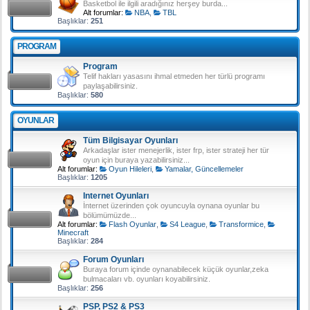
Basketbol ile ilgili aradığınız herşey burda...
Alt forumlar:
NBA
,
TBL
Başlıklar:
251
PROGRAM
Program
Telif hakları yasasını ihmal etmeden her türlü programı
paylaşabilirsiniz.
Başlıklar:
580
OYUNLAR
Tüm Bilgisayar Oyunları
Arkadaşlar ister menejerlik, ister frp, ister strateji her tür
oyun için buraya yazabilirsiniz...
Alt forumlar:
Oyun Hileleri
,
Yamalar, Güncellemeler
Başlıklar:
1205
Internet Oyunları
İnternet üzerinden çok oyuncuyla oynana oyunlar bu
bölümümüzde...
Alt forumlar:
Flash Oyunlar
,
S4 League
,
Transformice
,
Minecraft
Başlıklar:
284
Forum Oyunları
Buraya forum içinde oynanabilecek küçük oyunlar,zeka
bulmacaları vb. oyunları koyabilirsiniz.
Başlıklar:
256
PSP, PS2 & PS3