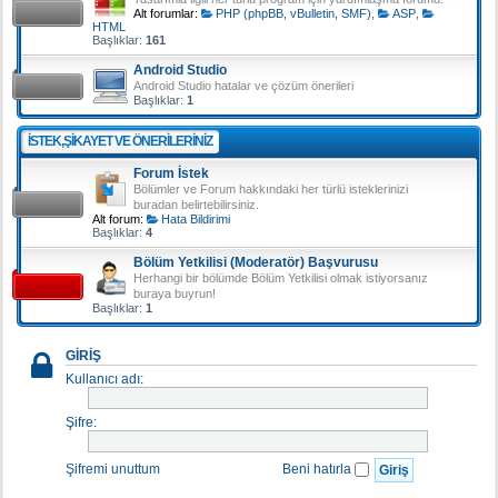
Alt forumlar:
PHP (phpBB, vBulletin, SMF)
,
ASP
,
HTML
Başlıklar:
161
Android Studio
Android Studio hatalar ve çözüm önerileri
Başlıklar:
1
İSTEK,ŞIKAYET VE ÖNERILERINIZ
Forum İstek
Bölümler ve Forum hakkındaki her türlü isteklerinizi
buradan belirtebilirsiniz.
Alt forum:
Hata Bildirimi
Başlıklar:
4
Bölüm Yetkilisi (Moderatör) Başvurusu
Herhangi bir bölümde Bölüm Yetkilisi olmak istiyorsanız
buraya buyrun!
Başlıklar:
1
GIRIŞ
Kullanıcı adı:
Şifre:
Şifremi unuttum
Beni hatırla