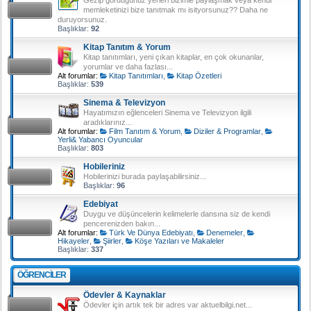
memleketinizi bize tanıtmak mı isityorsunuz?? Daha ne
duruyorsunuz.
Başlıklar:
92
Kitap Tanıtım & Yorum
Kitap tanıtımları, yeni çıkan kitaplar, en çok okunanlar,
yorumlar ve daha fazlası...
Alt forumlar:
Kitap Tanıtımları
,
Kitap Özetleri
Başlıklar:
539
Sinema & Televizyon
Hayatımızın eğlenceleri Sinema ve Televizyon ilgili
aradıklarınız...
Alt forumlar:
Film Tanıtım & Yorum
,
Diziler & Programlar
,
Yerli& Yabancı Oyuncular
Başlıklar:
803
Hobileriniz
Hobilerinizi burada paylaşabilirsiniz...
Başlıklar:
96
Edebiyat
Duygu ve düşüncelerin kelimelerle dansına siz de kendi
pencerenizden bakın...
Alt forumlar:
Türk Ve Dünya Edebiyatı
,
Denemeler
,
Hikayeler
,
Şiirler
,
Köşe Yazıları ve Makaleler
Başlıklar:
337
ÖĞRENCILER
Ödevler & Kaynaklar
Ödevler için artık tek bir adres var aktuelbilgi.net...