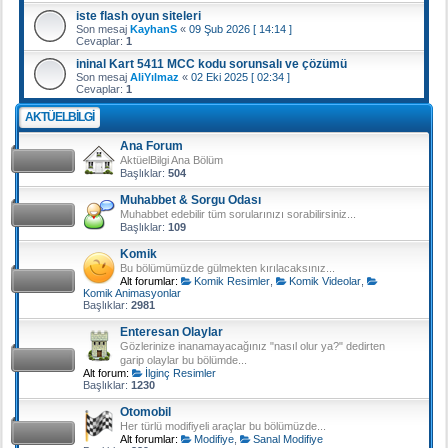
iste flash oyun siteleri
Son mesaj
KayhanS
«
09 Şub 2026 [ 14:14 ]
Cevaplar:
1
ininal Kart 5411 MCC kodu sorunsalı ve çözümü
Son mesaj
AliYılmaz
«
02 Eki 2025 [ 02:34 ]
Cevaplar:
1
AKTÜELBILGI
Ana Forum
AktüelBilgi Ana Bölüm
Başlıklar:
504
Muhabbet & Sorgu Odası
Muhabbet edebilir tüm sorularınızı sorabilirsiniz...
Başlıklar:
109
Komik
Bu bölümümüzde gülmekten kırılacaksınız...
Alt forumlar:
Komik Resimler
,
Komik Videolar
,
Komik Animasyonlar
Başlıklar:
2981
Enteresan Olaylar
Gözlerinize inanamayacağınız "nasıl olur ya?" dedirten
garip olaylar bu bölümde...
Alt forum:
İlginç Resimler
Başlıklar:
1230
Otomobil
Her türlü modifiyeli araçlar bu bölümüzde...
Alt forumlar:
Modifiye
,
Sanal Modifiye