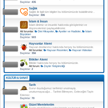
Başlıklar:
435
Sağlık
Sağlık ile ilgili tüm bilgileri bu bölümümüzde bulabilirsiniz...
Başlıklar:
306
İslam & İnsan
İslam dinimiz ve insanlık hakkında görüşlerinizi ve
düşüncelerinizi paylaşabilirsiniz.
Alt forumlar:
Dini Hikayeler
,
Ayetler ve Hadisler
,
İslam
Büyükleri
Başlıklar:
503
Hayvanlar Alemi
Hayvan dostlarımız hakkında herşey bu bölümümüzde.
Alt forumlar:
Hayvan Resimleri
,
Hayvan Videoları
Başlıklar:
356
Bitkiler Alemi
Bitkiler hakkında herşey bu bölümümüzde.
Alt forum:
Zeytin Yetiştiriciliği
Başlıklar:
2
KÜLTÜR & SANAT
Tarih
Gurur duyduğumuz tarihimizi unutmayip,
unutturmayacağız... Tarihini Bilmeyen, Geleceğini Tayin
Edemez.
Başlıklar:
70
Güzel Memleketim
Gezip gördüğünüz yerleri bizimle paylaşmak veya kendi