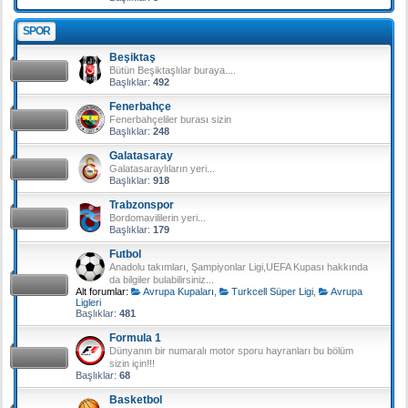
SPOR
Beşiktaş
Bütün Beşiktaşlılar buraya....
Başlıklar:
492
Fenerbahçe
Fenerbahçeliler burası sizin
Başlıklar:
248
Galatasaray
Galatasaraylıların yeri...
Başlıklar:
918
Trabzonspor
Bordomavililerin yeri...
Başlıklar:
179
Futbol
Anadolu takımları, Şampiyonlar Ligi,UEFA Kupası hakkında
da bilgiler bulabilirsiniz...
Alt forumlar:
Avrupa Kupaları
,
Turkcell Süper Ligi
,
Avrupa
Ligleri
Başlıklar:
481
Formula 1
Dünyanın bir numaralı motor sporu hayranları bu bölüm
sizin için!!!
Başlıklar:
68
Basketbol