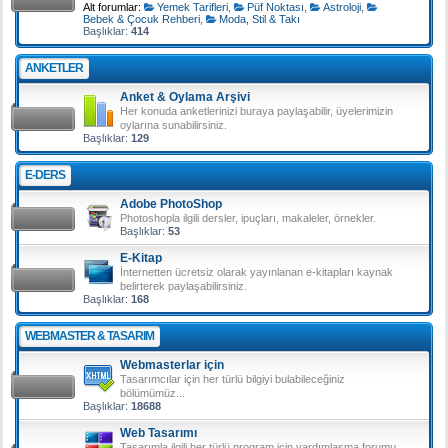
Alt forumlar:
Yemek Tarifleri
,
Püf Noktası
,
Astroloji
,
Bebek & Çocuk Rehberi
,
Moda, Stil & Takı
Başlıklar:
414
ANKETLER
Anket & Oylama Arşivi
Her konuda anketlerinizi buraya paylaşabilir, üyelerimizin
oylarına sunabilirsiniz.
Başlıklar:
129
E-DERS
Adobe PhotoShop
Photoshopla ilgili dersler, ipuçları, makaleler, örnekler.
Başlıklar:
53
E-Kitap
İnternetten ücretsiz olarak yayınlanan e-kitapları kaynak
belirterek paylaşabilirsiniz.
Başlıklar:
168
WEBMASTER & TASARIM
Webmasterlar için
Tasarımcılar için her türlü bilgiyi bulabileceğiniz
bölümümüz...
Başlıklar:
18688
Web Tasarımı
Tasarımla ilgili her türlü program için yardımlaşma forumu.