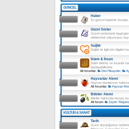
GÜNCEL
Haber
En güncel haberler burada..
Güzel Sözler
Güzel sözlerinizle başkalar
etkilenmek isityorsanız buy
Sağlık
Sağlık ile ilgili tüm bilgileri
İslam & İnsan
İslam dinimiz ve insanlık ha
paylaşabilirsiniz.
Alt forumlar:
Dini Hikayeler
,
Ay
Hayvanlar Alemi
Hayvan dostlarımız hakkı
Alt forumlar:
Hayvan Resi
Bitkiler Alemi
Bitkiler hakkında herşey 
Alt forum:
Zeytin Yetiştiric
KÜLTÜR & SANAT
Tarih
Gurur duyduğumuz tarihimiz
Bilmeyen, Geleceğini Tayi