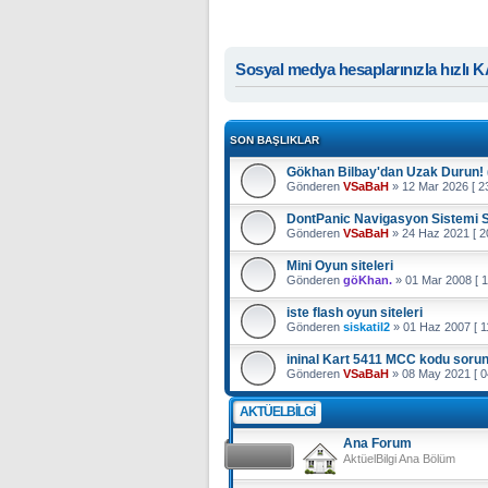
Sosyal medya hesaplarınızla hızlı 
SON BAŞLIKLAR
Gökhan Bilbay'dan Uzak Durun! 
Gönderen
VSaBaH
» 12 Mar 2026 [ 23
DontPanic Navigasyon Sistemi 
Gönderen
VSaBaH
» 24 Haz 2021 [ 20
Mini Oyun siteleri
Gönderen
göKhan.
» 01 Mar 2008 [ 1
iste flash oyun siteleri
Gönderen
siskatil2
» 01 Haz 2007 [ 11
ininal Kart 5411 MCC kodu soru
Gönderen
VSaBaH
» 08 May 2021 [ 0
AKTÜELBILGI
Ana Forum
AktüelBilgi Ana Bölüm