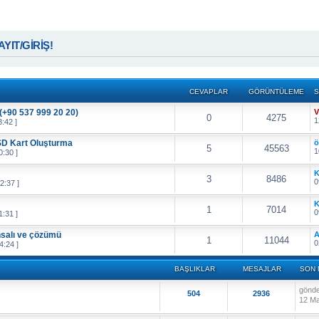
KAYIT/GİRİŞ!
CEVAPLAR
GÖRÜNTÜLEME
S
(+90 537 999 20 20)
V
0
4275
1
:42 ]
SD Kart Oluşturma
ö
5
45563
1
:30 ]
K
3
8486
0
2:37 ]
K
1
7014
0
:31 ]
nsalı ve çözümü
A
1
11044
0
4:24 ]
BAŞLIKLAR
MESAJLAR
SON 
gönd
504
2936
12 Ma