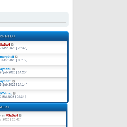
ON MESAJ
SaBaH
2 Mar 2026 [ 23:42 ]
merçüteli
0 Mar 2026 [ 05:15 ]
ayhanS
9 Şub 2026 [ 14:20 ]
ayhanS
9 Şub 2026 [ 14:14 ]
liYılmaz
2 Eki 2025 [ 02:34 ]
MESAJ
S
eren
VSaBaH
o
r 2026 [ 23:42 ]
n
m