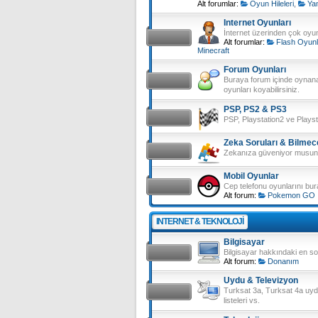
Alt forumlar:
Oyun Hileleri
,
Ya
Internet Oyunları
İnternet üzerinden çok oy
Alt forumlar:
Flash Oyunl
Minecraft
Forum Oyunları
Buraya forum içinde oynana
oyunları koyabilirsiniz.
PSP, PS2 & PS3
PSP, Playstation2 ve Plays
Zeka Soruları & Bilmec
Zekanıza güveniyor musunu
Mobil Oyunlar
Cep telefonu oyunlarını bura
Alt forum:
Pokemon GO
INTERNET & TEKNOLOJI
Bilgisayar
Bilgisayar hakkındaki en son
Alt forum:
Donanım
Uydu & Televizyon
Turksat 3a, Turksat 4a uydu
listeleri vs.