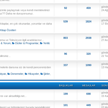
gönd
92
459
izimle paylaşmak veya kendi memleketinizi
24 Ağ
unuz?? Daha ne duruyorsunuz.
gönd
539
1824
n kitaplar, en çok okunanlar, yorumlar ve daha
17 Ek
Kitap Özetleri
gönd
803
2938
ma ve Televizyon ilgili aradıklarınız...
27 Ar
m & Yorum
,
Diziler & Programlar
,
Yerli&
gönd
96
320
irsiniz...
22 Te
gönd
337
1090
melerle dansına siz de kendi pencerenizden
13 Ha
iyatı
,
Denemeler
,
Hikayeler
,
Şiirler
,
BAŞLIKLAR
MESAJLAR
SON 
gönd
199
698
es var aktuelbilgi.net...
15 Ka
gönd
101
449
tenizi ve bölümlerinizi burada tanıtabilirsiniz...
03 Ma