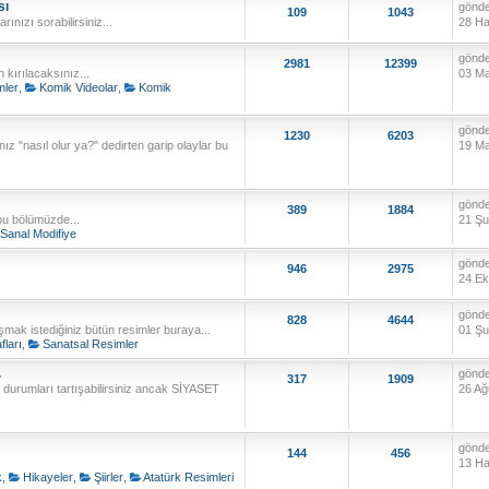
sı
gönd
109
1043
ınızı sorabilirsiniz...
28 Ha
gönd
2981
12399
kırılacaksınız...
03 Ma
mler
,
Komik Videolar
,
Komik
gönd
1230
6203
z "nasıl olur ya?" dedirten garip olaylar bu
19 Ma
gönd
389
1884
 bu bölümüzde...
21 Şu
Sanal Modifiye
gönd
946
2975
24 Ek
gönd
828
4644
şmak istediğiniz bütün resimler buraya...
01 Şu
fları
,
Sanatsal Resimler
.
gönd
317
1909
 durumları tartışabilirsiniz ancak SİYASET
26 Ağ
gönd
144
456
13 Ha
k
,
Hikayeler
,
Şiirler
,
Atatürk Resimleri