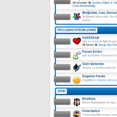
Alt forumlar:
Yurtdışı Eğitim & Ya
Gıda Mühendisliği
İlköğretim, Lise, Dersa
İlköğretim öğrencileri, lise ö
yeriniz...
PAYLAŞMAK ISTEDIKLERINIZ
Aşk&Sevgi
Aşk ve sevgi ile ilgili herşey.
Alt forum:
Sevgi, Aşk Res
Forum En'leri
İşte Köstebek Forum'un En'l
Sizin Şiirleriniz
Amatör ve profesyonel her tü
Engelsiz Forum
Engellilerin engelsiz dünyası
SPOR
Beşiktaş
Bütün Beşiktaşlılar buraya..
Fenerbahçe
Fenerbahçeliler burası sizi