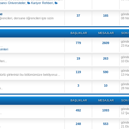
bancı Üniversiteler
,
Kariyer Rehberi
,
ne
gönd
37
165
ğrencileri, dersane öğrencileri işte sizin
08 Ni
BAŞLIKLAR
MESAJLAR
SON 
gönd
779
2609
...
23 Ka
imleri
gönd
19
263
eri...
10 Ek
gönd
119
590
rlü şiirlerinizi bu bölümümüze bekliyoruz...
13 Ha
gönd
3
10
..
28 Ni
BAŞLIKLAR
MESAJLAR
SON 
gönd
492
1093
..
12 Şu
gönd
248
553
n
21 Ek