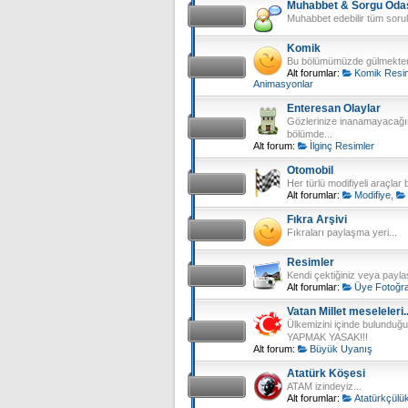
Muhabbet & Sorgu Oda
Muhabbet edebilir tüm sorular
Komik
Bu bölümümüzde gülmekten 
Alt forumlar:
Komik Resi
Animasyonlar
Enteresan Olaylar
Gözlerinize inanamayacağını
bölümde...
Alt forum:
İlginç Resimler
Otomobil
Her türlü modifiyeli araçlar
Alt forumlar:
Modifiye
,
Fıkra Arşivi
Fıkraları paylaşma yeri...
Resimler
Kendi çektiğiniz veya payla
Alt forumlar:
Üye Fotoğra
Vatan Millet meseleleri.
Ülkemizini içinde bulunduğu
YAPMAK YASAK!!!
Alt forum:
Büyük Uyanış
Atatürk Köşesi
ATAM izindeyiz...
Alt forumlar:
Atatürkçülü