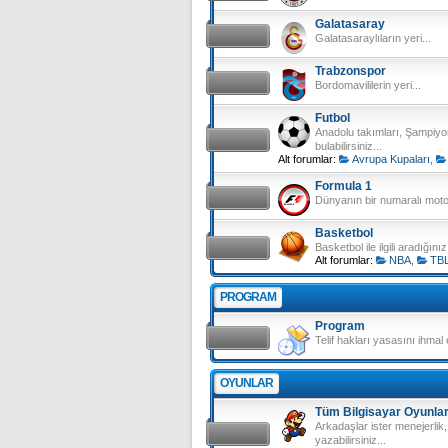
Galatasaray
Galatasaraylıların yeri...
Trabzonspor
Bordomavililerin yeri...
Futbol
Anadolu takımları, Şampiyon
bulabilirsiniz...
Alt forumlar:
Avrupa Kupaları
,
Formula 1
Dünyanın bir numaralı motor
Basketbol
Basketbol ile ilgili aradığın
Alt forumlar:
NBA
,
TB
PROGRAM
Program
Telif hakları yasasını ihmal
OYUNLAR
Tüm Bilgisayar Oyunlar
Arkadaşlar ister menejerlik, 
yazabilirsiniz...