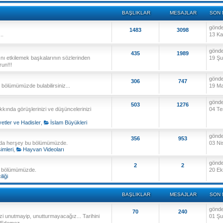
BAŞLIKLAR
MESAJLAR
SON 
gönd
1483
3098
..
13 Ka
gönd
435
1989
ını etkilemek başkalarının sözlerinden
19 Şu
run!!!
gönd
306
747
 bu bölümümüzde bulabilirsiniz...
19 Ma
gönd
503
1276
kkında görüşlerinizi ve düşüncelerinizi
04 Te
etler ve Hadisler
,
İslam Büyükleri
gönd
356
953
nda herşey bu bölümümüzde.
03 Ni
mleri
,
Hayvan Videoları
gönd
2
2
bu bölümümüzde.
20 Ek
iliği
BAŞLIKLAR
MESAJLAR
SON 
gönd
70
240
i unutmayip, unutturmayacağız... Tarihini
01 Şu
n Edemez.