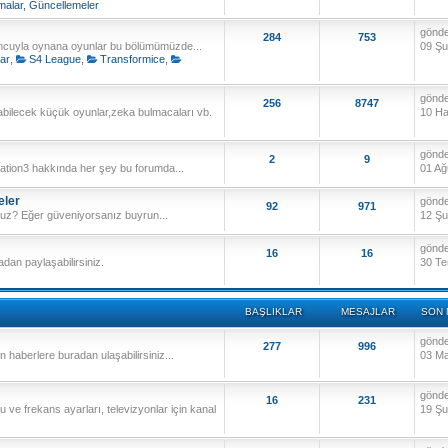
malar, Güncellemeler
gönd
284
753
uncuyla oynana oyunlar bu bölümümüzde...
09 Şu
ar
,
S4 League
,
Transformice
,
gönd
256
8747
bilecek küçük oyunlar,zeka bulmacaları vb.
10 Ha
gönd
2
9
tation3 hakkında her şey bu forumda...
01 Ağ
eler
gönd
92
971
z? Eğer güveniyorsanız buyrun...
12 Şu
gönd
16
16
dan paylaşabilirsiniz.
30 Te
BAŞLIKLAR
MESAJLAR
SON 
gönd
277
996
 haberlere buradan ulaşabilirsiniz...
03 Ma
gönd
16
231
 ve frekans ayarları, televizyonlar için kanal
19 Şu