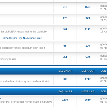
gönd
918
1501
28 Ni
gönd
179
343
22 Ek
gönd
481
1122
lar Ligi,UEFA Kupası hakkında da bilgiler
15 Ka
Turkcell Süper Ligi
,
Avrupa Ligleri
gönd
68
126
 sporu hayranları bu bölüm sizin için!!!
03 Ha
gönd
251
639
ız herşey burda...
03 Ar
L
BAŞLIKLAR
MESAJLAR
SON 
gönd
580
1717
 etmeden her türlü programı paylaşabilirsiniz.
06 Ni
BAŞLIKLAR
MESAJLAR
SON 
ı
gönd
1205
2510
ister frp, ister strateji her tür oyun için buraya
01 Ar