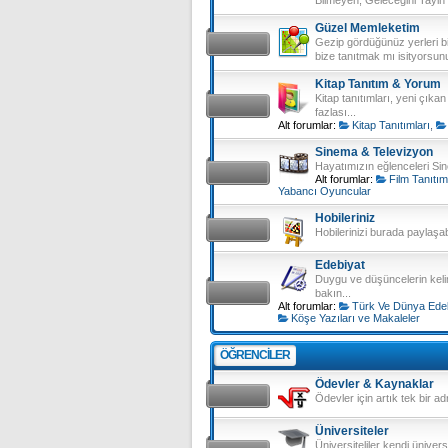
Güzel Memleketim
Gezip gördüğünüz yerleri b
bize tanıtmak mı isityors
Kitap Tanıtım & Yorum
Kitap tanıtımları, yeni çıka
fazlası...
Alt forumlar:
Kitap Tanıtımları
,
Sinema & Televizyon
Hayatımızın eğlenceleri Sine
Alt forumlar:
Film Tanıtı
Yabancı Oyuncular
Hobileriniz
Hobilerinizi burada paylaşabil
Edebiyat
Duygu ve düşüncelerin keli
bakın...
Alt forumlar:
Türk Ve Dünya Edeb
Köşe Yazıları ve Makaleler
ÖĞRENCILER
Ödevler & Kaynaklar
Ödevler için artık tek bir adr
Üniversiteler
Üniversiteliler kendi üniversi