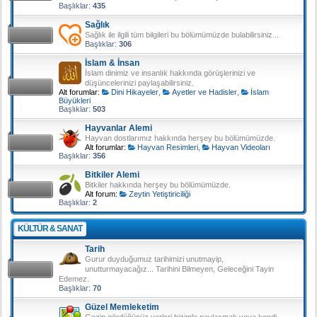
Başlıklar:
435
Sağlık
Sağlık ile ilgili tüm bilgileri bu bölümümüzde bulabilirsiniz...
Başlıklar:
306
İslam & İnsan
İslam dinimiz ve insanlık hakkında görüşlerinizi ve
düşüncelerinizi paylaşabilirsiniz.
Alt forumlar:
Dini Hikayeler
,
Ayetler ve Hadisler
,
İslam
Büyükleri
Başlıklar:
503
Hayvanlar Alemi
Hayvan dostlarımız hakkında herşey bu bölümümüzde.
Alt forumlar:
Hayvan Resimleri
,
Hayvan Videoları
Başlıklar:
356
Bitkiler Alemi
Bitkiler hakkında herşey bu bölümümüzde.
Alt forum:
Zeytin Yetiştiriciliği
Başlıklar:
2
KÜLTÜR & SANAT
Tarih
Gurur duyduğumuz tarihimizi unutmayip,
unutturmayacağız... Tarihini Bilmeyen, Geleceğini Tayin
Edemez.
Başlıklar:
70
Güzel Memleketim
Gezip gördüğünüz yerleri bizimle paylaşmak veya kendi