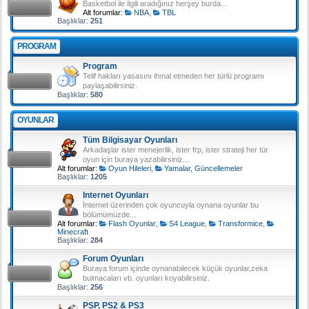
Basketbol ile ilgili aradığınız herşey burda...
Alt forumlar:
NBA
,
TBL
Başlıklar:
251
PROGRAM
Program
Telif hakları yasasını ihmal etmeden her türlü programı
paylaşabilirsiniz.
Başlıklar:
580
OYUNLAR
Tüm Bilgisayar Oyunları
Arkadaşlar ister menejerlik, ister frp, ister strateji her tür
oyun için buraya yazabilirsiniz...
Alt forumlar:
Oyun Hileleri
,
Yamalar, Güncellemeler
Başlıklar:
1205
Internet Oyunları
İnternet üzerinden çok oyuncuyla oynana oyunlar bu
bölümümüzde...
Alt forumlar:
Flash Oyunlar
,
S4 League
,
Transformice
,
Minecraft
Başlıklar:
284
Forum Oyunları
Buraya forum içinde oynanabilecek küçük oyunlar,zeka
bulmacaları vb. oyunları koyabilirsiniz.
Başlıklar:
256
PSP, PS2 & PS3