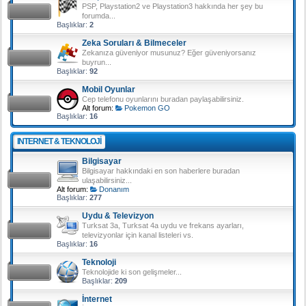
PSP, Playstation2 ve Playstation3 hakkında her şey bu
forumda...
Başlıklar:
2
Zeka Soruları & Bilmeceler
Zekanıza güveniyor musunuz? Eğer güveniyorsanız
buyrun...
Başlıklar:
92
Mobil Oyunlar
Cep telefonu oyunlarını buradan paylaşabilirsiniz.
Alt forum:
Pokemon GO
Başlıklar:
16
INTERNET & TEKNOLOJI
Bilgisayar
Bilgisayar hakkındaki en son haberlere buradan
ulaşabilirsiniz...
Alt forum:
Donanım
Başlıklar:
277
Uydu & Televizyon
Turksat 3a, Turksat 4a uydu ve frekans ayarları,
televizyonlar için kanal listeleri vs.
Başlıklar:
16
Teknoloji
Teknolojide ki son gelişmeler...
Başlıklar:
209
İnternet