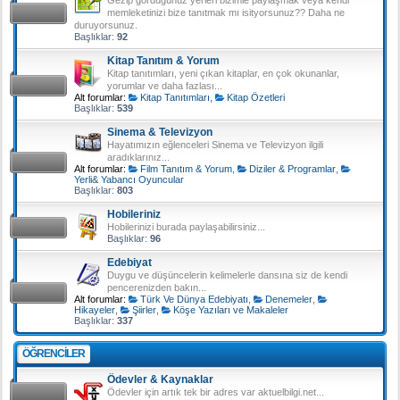
memleketinizi bize tanıtmak mı isityorsunuz?? Daha ne
duruyorsunuz.
Başlıklar:
92
Kitap Tanıtım & Yorum
Kitap tanıtımları, yeni çıkan kitaplar, en çok okunanlar,
yorumlar ve daha fazlası...
Alt forumlar:
Kitap Tanıtımları
,
Kitap Özetleri
Başlıklar:
539
Sinema & Televizyon
Hayatımızın eğlenceleri Sinema ve Televizyon ilgili
aradıklarınız...
Alt forumlar:
Film Tanıtım & Yorum
,
Diziler & Programlar
,
Yerli& Yabancı Oyuncular
Başlıklar:
803
Hobileriniz
Hobilerinizi burada paylaşabilirsiniz...
Başlıklar:
96
Edebiyat
Duygu ve düşüncelerin kelimelerle dansına siz de kendi
pencerenizden bakın...
Alt forumlar:
Türk Ve Dünya Edebiyatı
,
Denemeler
,
Hikayeler
,
Şiirler
,
Köşe Yazıları ve Makaleler
Başlıklar:
337
ÖĞRENCILER
Ödevler & Kaynaklar
Ödevler için artık tek bir adres var aktuelbilgi.net...