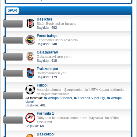
SPOR
Beşiktaş
Bütün Beşiktaşlılar buraya....
Başlıklar:
492
Fenerbahçe
Fenerbahçeliler burası sizin
Başlıklar:
248
Galatasaray
Galatasaraylıların yeri...
Başlıklar:
918
Trabzonspor
Bordomavililerin yeri...
Başlıklar:
179
Futbol
Anadolu takımları, Şampiyonlar Ligi,UEFA Kupası hakkında
da bilgiler bulabilirsiniz...
Alt forumlar:
Avrupa Kupaları
,
Turkcell Süper Ligi
,
Avrupa
Ligleri
Başlıklar:
481
Formula 1
Dünyanın bir numaralı motor sporu hayranları bu bölüm
sizin için!!!
Başlıklar:
68
Basketbol