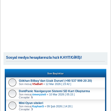
Sosyal medya hesaplarınızla hızlı KAYIT/GİRİŞ!
Son Başlıklar
Gökhan Bilbay'dan Uzak Durun! (+90 537 999 20 20)
Son mesaj
VSaBaH
«
12 Mar 2026 [ 23:42 ]
DontPanic Navigasyon Sistemi SD Kart Oluşturma
Son mesaj
ömerçüteli
«
10 Mar 2026 [ 05:15 ]
Cevaplar:
5
Mini Oyun siteleri
Son mesaj
KayhanS
«
09 Şub 2026 [ 14:20 ]
Cevaplar:
3