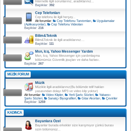
İnternetle ilgili sorunlarınız, aradıklarınız...
Başlıklar:
392
Cep Telefonları
Cep telefonu ile ilgili herşey...
Alt forumlar:
Cep Telefonu Tanıtımları
,
Uygulamalar
(Aplikasyonlar)
,
Cep Telefonu Videoları
Başlıklar:
216
Bilim&Teknik
Bilim&Teknik ile ilgili aradıklarınız....
Başlıklar:
111
Msn, Icq, Yahoo Messenger Yardım
Msn, Icq, Yahoo Messenger için yardımlaşma
bölümümüz.Güvenlik,ipuçları ve daha fazlası..
Başlıklar:
267
MÜZIK FORUM
Müzik
Müzikle ilgili aradıklarınız(Bu bölümde telif hakları
yasasından dolayı MP3 ve video klip yoktur)
Alt forumlar:
Video Klipler
,
Yerli Şarkı Sözleri
,
Yabancı
Şarkı Sözleri
,
Sanatçı Biyografileri
,
Gitar Akorları
,
Çeviriler
Başlıklar:
1259
KADINCA
Bayanlara Özel
Bayanlar burada erkekler size karışmıyor çünkü burası
sizin bölümünüz...