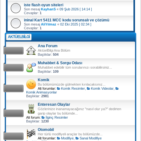
iste flash oyun siteleri
Son mesaj
KayhanS
«
09 Şub 2026 [ 14:14 ]
Cevaplar:
1
ininal Kart 5411 MCC kodu sorunsalı ve çözümü
Son mesaj
AliYılmaz
«
02 Eki 2025 [ 02:34 ]
Cevaplar:
1
AKTÜELBILGI
Ana Forum
AktüelBilgi Ana Bölüm
Başlıklar:
504
Muhabbet & Sorgu Odası
Muhabbet edebilir tüm sorularınızı sorabilirsiniz...
Başlıklar:
109
Komik
Bu bölümümüzde gülmekten kırılacaksınız...
Alt forumlar:
Komik Resimler
,
Komik Videolar
,
Komik Animasyonlar
Başlıklar:
2981
Enteresan Olaylar
Gözlerinize inanamayacağınız "nasıl olur ya?" dedirten
garip olaylar bu bölümde...
Alt forum:
İlginç Resimler
Başlıklar:
1230
Otomobil
Her türlü modifiyeli araçlar bu bölümüzde...
Alt forumlar:
Modifiye
,
Sanal Modifiye