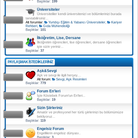
Başlıklar:
199
Üniversiteler
Üniversiteliler kendi üniversitenizi ve bölümlerinizi burada
tanıtabilirsiniz...
Alt forumlar:
Yurtdışı Eğitim & Yabancı Üniversiteler
,
Kariyer
Rehberi
,
Gıda Mühendisliği
Başlıklar:
101
İlköğretim, Lise, Dersane
İlköğretim öğrencileri, lise öğrencileri, dersane öğrencileri
işte sizin yeriniz...
Başlıklar:
37
PAYLAŞMAK ISTEDIKLERINIZ
Aşk&Sevgi
Aşk ve sevgi ile ilgili herşey....
Alt forum:
Sevgi, Aşk Resimleri
Başlıklar:
779
Forum En'leri
İşte Köstebek Forum'un En'leri...
Başlıklar:
19
Sizin Şiirleriniz
Amatör ve profesyonel her türlü şiirlerinizi bu bölümümüze
bekliyoruz...
Başlıklar:
119
Engelsiz Forum
Engellilerin engelsiz dünyası..
Başlıklar:
3