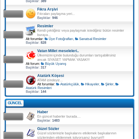
Başlıklar:
389
Fıkra Arşivi
Fıkraları paylaşma yeri...
Başlıklar:
946
Resimler
Kendi çektiğiniz veya paylaşmak istediğiniz bütün resimler
buraya...
Alt forumlar:
Üye Fotoğrafları
,
Sanatsal Resimler
Başlıklar:
828
Vatan Millet meseleleri..
Ülkemizini içinde bulunduğu durumları tartışabilirsiniz
ancak SİYASET YAPMAK YASAK!!!
Alt forum:
Büyük Uyanış
Başlıklar:
317
Atatürk Köşesi
ATAM izindeyiz...
Alt forumlar:
Atatürkçülük
,
Hikayeler
,
Şiirler
,
Atatürk Resimleri
Başlıklar:
144
GÜNCEL
Haber
En güncel haberler burada....
Başlıklar:
1483
Güzel Sözler
Güzel sözlerinizle başkalarını etkilemek başkalarının
sözlerinden etkilenmek isityorsanız buyrun!!!