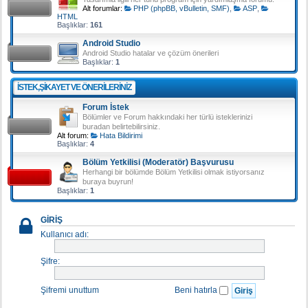
Alt forumlar:
PHP (phpBB, vBulletin, SMF)
,
ASP
,
HTML
Başlıklar:
161
Android Studio
Android Studio hatalar ve çözüm önerileri
Başlıklar:
1
İSTEK,ŞIKAYET VE ÖNERILERINIZ
Forum İstek
Bölümler ve Forum hakkındaki her türlü isteklerinizi
buradan belirtebilirsiniz.
Alt forum:
Hata Bildirimi
Başlıklar:
4
Bölüm Yetkilisi (Moderatör) Başvurusu
Herhangi bir bölümde Bölüm Yetkilisi olmak istiyorsanız
buraya buyrun!
Başlıklar:
1
GIRIŞ
Kullanıcı adı:
Şifre:
Şifremi unuttum
Beni hatırla