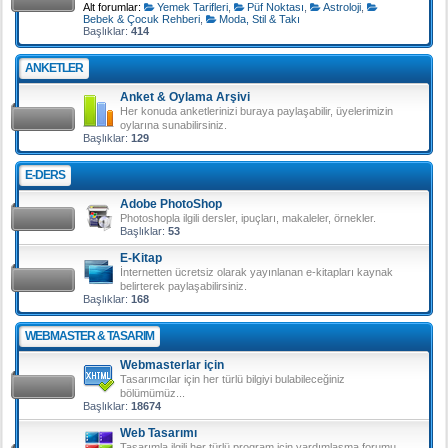
Alt forumlar:
Yemek Tarifleri
,
Püf Noktası
,
Astroloji
,
Bebek & Çocuk Rehberi
,
Moda, Stil & Takı
Başlıklar:
414
ANKETLER
Anket & Oylama Arşivi
Her konuda anketlerinizi buraya paylaşabilir, üyelerimizin
oylarına sunabilirsiniz.
Başlıklar:
129
E-DERS
Adobe PhotoShop
Photoshopla ilgili dersler, ipuçları, makaleler, örnekler.
Başlıklar:
53
E-Kitap
İnternetten ücretsiz olarak yayınlanan e-kitapları kaynak
belirterek paylaşabilirsiniz.
Başlıklar:
168
WEBMASTER & TASARIM
Webmasterlar için
Tasarımcılar için her türlü bilgiyi bulabileceğiniz
bölümümüz...
Başlıklar:
18674
Web Tasarımı
Tasarımla ilgili her türlü program için yardımlaşma forumu.