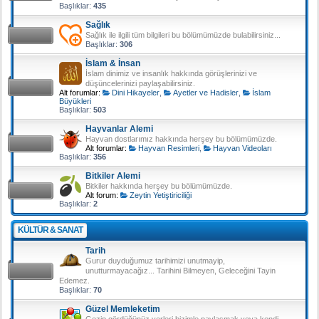
Başlıklar:
435
Sağlık
Sağlık ile ilgili tüm bilgileri bu bölümümüzde bulabilirsiniz...
Başlıklar:
306
İslam & İnsan
İslam dinimiz ve insanlık hakkında görüşlerinizi ve
düşüncelerinizi paylaşabilirsiniz.
Alt forumlar:
Dini Hikayeler
,
Ayetler ve Hadisler
,
İslam
Büyükleri
Başlıklar:
503
Hayvanlar Alemi
Hayvan dostlarımız hakkında herşey bu bölümümüzde.
Alt forumlar:
Hayvan Resimleri
,
Hayvan Videoları
Başlıklar:
356
Bitkiler Alemi
Bitkiler hakkında herşey bu bölümümüzde.
Alt forum:
Zeytin Yetiştiriciliği
Başlıklar:
2
KÜLTÜR & SANAT
Tarih
Gurur duyduğumuz tarihimizi unutmayip,
unutturmayacağız... Tarihini Bilmeyen, Geleceğini Tayin
Edemez.
Başlıklar:
70
Güzel Memleketim
Gezip gördüğünüz yerleri bizimle paylaşmak veya kendi