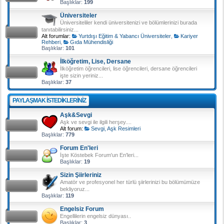
Başlıklar:
199
Üniversiteler
Üniversiteliler kendi üniversitenizi ve bölümlerinizi burada
tanıtabilirsiniz...
Alt forumlar:
Yurtdışı Eğitim & Yabancı Üniversiteler
,
Kariyer
Rehberi
,
Gıda Mühendisliği
Başlıklar:
101
İlköğretim, Lise, Dersane
İlköğretim öğrencileri, lise öğrencileri, dersane öğrencileri
işte sizin yeriniz...
Başlıklar:
37
PAYLAŞMAK ISTEDIKLERINIZ
Aşk&Sevgi
Aşk ve sevgi ile ilgili herşey....
Alt forum:
Sevgi, Aşk Resimleri
Başlıklar:
779
Forum En'leri
İşte Köstebek Forum'un En'leri...
Başlıklar:
19
Sizin Şiirleriniz
Amatör ve profesyonel her türlü şiirlerinizi bu bölümümüze
bekliyoruz...
Başlıklar:
119
Engelsiz Forum
Engellilerin engelsiz dünyası..
Başlıklar:
3