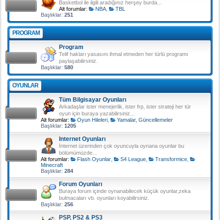
Basketbol ile ilgili aradığınız herşey burda...
Alt forumlar:
NBA
,
TBL
Başlıklar:
251
PROGRAM
Program
Telif hakları yasasını ihmal etmeden her türlü programı
paylaşabilirsiniz.
Başlıklar:
580
OYUNLAR
Tüm Bilgisayar Oyunları
Arkadaşlar ister menejerlik, ister frp, ister strateji her tür
oyun için buraya yazabilirsiniz...
Alt forumlar:
Oyun Hileleri
,
Yamalar, Güncellemeler
Başlıklar:
1205
Internet Oyunları
İnternet üzerinden çok oyuncuyla oynana oyunlar bu
bölümümüzde...
Alt forumlar:
Flash Oyunlar
,
S4 League
,
Transformice
,
Minecraft
Başlıklar:
284
Forum Oyunları
Buraya forum içinde oynanabilecek küçük oyunlar,zeka
bulmacaları vb. oyunları koyabilirsiniz.
Başlıklar:
256
PSP, PS2 & PS3