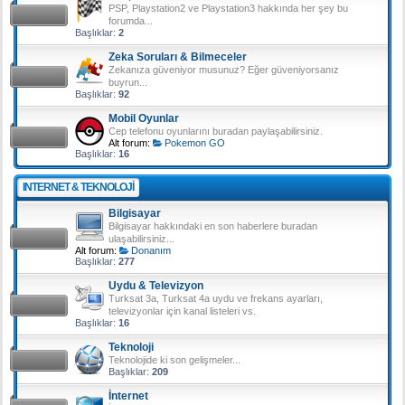
PSP, Playstation2 ve Playstation3 hakkında her şey bu
forumda...
Başlıklar:
2
Zeka Soruları & Bilmeceler
Zekanıza güveniyor musunuz? Eğer güveniyorsanız
buyrun...
Başlıklar:
92
Mobil Oyunlar
Cep telefonu oyunlarını buradan paylaşabilirsiniz.
Alt forum:
Pokemon GO
Başlıklar:
16
INTERNET & TEKNOLOJI
Bilgisayar
Bilgisayar hakkındaki en son haberlere buradan
ulaşabilirsiniz...
Alt forum:
Donanım
Başlıklar:
277
Uydu & Televizyon
Turksat 3a, Turksat 4a uydu ve frekans ayarları,
televizyonlar için kanal listeleri vs.
Başlıklar:
16
Teknoloji
Teknolojide ki son gelişmeler...
Başlıklar:
209
İnternet