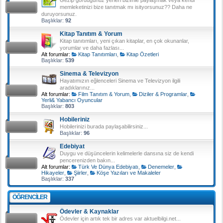
memleketinizi bize tanıtmak mı isityorsunuz?? Daha ne
duruyorsunuz.
Başlıklar:
92
Kitap Tanıtım & Yorum
Kitap tanıtımları, yeni çıkan kitaplar, en çok okunanlar,
yorumlar ve daha fazlası...
Alt forumlar:
Kitap Tanıtımları
,
Kitap Özetleri
Başlıklar:
539
Sinema & Televizyon
Hayatımızın eğlenceleri Sinema ve Televizyon ilgili
aradıklarınız...
Alt forumlar:
Film Tanıtım & Yorum
,
Diziler & Programlar
,
Yerli& Yabancı Oyuncular
Başlıklar:
803
Hobileriniz
Hobilerinizi burada paylaşabilirsiniz...
Başlıklar:
96
Edebiyat
Duygu ve düşüncelerin kelimelerle dansına siz de kendi
pencerenizden bakın...
Alt forumlar:
Türk Ve Dünya Edebiyatı
,
Denemeler
,
Hikayeler
,
Şiirler
,
Köşe Yazıları ve Makaleler
Başlıklar:
337
ÖĞRENCILER
Ödevler & Kaynaklar
Ödevler için artık tek bir adres var aktuelbilgi.net...