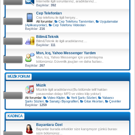
İnternetle ilgili sorunlarınız, aradıklarınız...
Başlıklar:
392
Cep Telefonları
Cep telefonu ile ilgili herşey...
Alt forumlar:
Cep Telefonu Tanıtımları
,
Uygulamalar
(Aplikasyonlar)
,
Cep Telefonu Videoları
Başlıklar:
216
Bilim&Teknik
Bilim&Teknik ile ilgili aradıklarınız....
Başlıklar:
111
Msn, Icq, Yahoo Messenger Yardım
Msn, Icq, Yahoo Messenger için yardımlaşma
bölümümüz.Güvenlik,ipuçları ve daha fazlası..
Başlıklar:
267
MÜZIK FORUM
Müzik
Müzikle ilgili aradıklarınız(Bu bölümde telif hakları
yasasından dolayı MP3 ve video klip yoktur)
Alt forumlar:
Video Klipler
,
Yerli Şarkı Sözleri
,
Yabancı
Şarkı Sözleri
,
Sanatçı Biyografileri
,
Gitar Akorları
,
Çeviriler
Başlıklar:
1259
KADINCA
Bayanlara Özel
Bayanlar burada erkekler size karışmıyor çünkü burası
sizin bölümünüz...