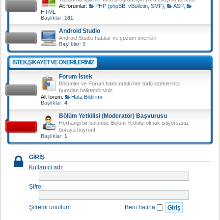
Alt forumlar:
PHP (phpBB, vBulletin, SMF)
,
ASP
,
HTML
Başlıklar:
161
Android Studio
Android Studio hatalar ve çözüm önerileri
Başlıklar:
1
İSTEK,ŞIKAYET VE ÖNERILERINIZ
Forum İstek
Bölümler ve Forum hakkındaki her türlü isteklerinizi
buradan belirtebilirsiniz.
Alt forum:
Hata Bildirimi
Başlıklar:
4
Bölüm Yetkilisi (Moderatör) Başvurusu
Herhangi bir bölümde Bölüm Yetkilisi olmak istiyorsanız
buraya buyrun!
Başlıklar:
1
GIRIŞ
Kullanıcı adı:
Şifre:
Şifremi unuttum
Beni hatırla