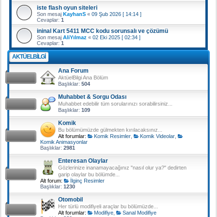
iste flash oyun siteleri
Son mesaj
KayhanS
«
09 Şub 2026 [ 14:14 ]
Cevaplar:
1
ininal Kart 5411 MCC kodu sorunsalı ve çözümü
Son mesaj
AliYılmaz
«
02 Eki 2025 [ 02:34 ]
Cevaplar:
1
AKTÜELBILGI
Ana Forum
AktüelBilgi Ana Bölüm
Başlıklar:
504
Muhabbet & Sorgu Odası
Muhabbet edebilir tüm sorularınızı sorabilirsiniz...
Başlıklar:
109
Komik
Bu bölümümüzde gülmekten kırılacaksınız...
Alt forumlar:
Komik Resimler
,
Komik Videolar
,
Komik Animasyonlar
Başlıklar:
2981
Enteresan Olaylar
Gözlerinize inanamayacağınız "nasıl olur ya?" dedirten
garip olaylar bu bölümde...
Alt forum:
İlginç Resimler
Başlıklar:
1230
Otomobil
Her türlü modifiyeli araçlar bu bölümüzde...
Alt forumlar:
Modifiye
,
Sanal Modifiye