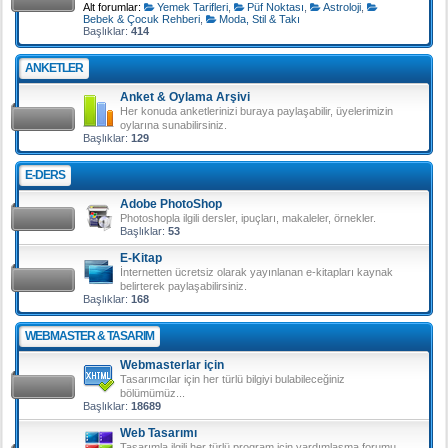
Alt forumlar:
Yemek Tarifleri
,
Püf Noktası
,
Astroloji
,
Bebek & Çocuk Rehberi
,
Moda, Stil & Takı
Başlıklar:
414
ANKETLER
Anket & Oylama Arşivi
Her konuda anketlerinizi buraya paylaşabilir, üyelerimizin
oylarına sunabilirsiniz.
Başlıklar:
129
E-DERS
Adobe PhotoShop
Photoshopla ilgili dersler, ipuçları, makaleler, örnekler.
Başlıklar:
53
E-Kitap
İnternetten ücretsiz olarak yayınlanan e-kitapları kaynak
belirterek paylaşabilirsiniz.
Başlıklar:
168
WEBMASTER & TASARIM
Webmasterlar için
Tasarımcılar için her türlü bilgiyi bulabileceğiniz
bölümümüz...
Başlıklar:
18689
Web Tasarımı
Tasarımla ilgili her türlü program için yardımlaşma forumu.