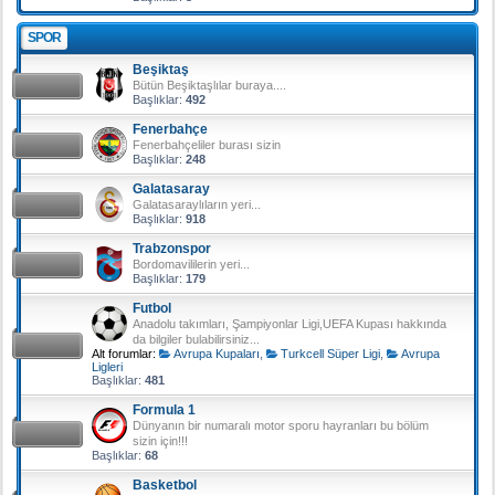
SPOR
Beşiktaş
Bütün Beşiktaşlılar buraya....
Başlıklar:
492
Fenerbahçe
Fenerbahçeliler burası sizin
Başlıklar:
248
Galatasaray
Galatasaraylıların yeri...
Başlıklar:
918
Trabzonspor
Bordomavililerin yeri...
Başlıklar:
179
Futbol
Anadolu takımları, Şampiyonlar Ligi,UEFA Kupası hakkında
da bilgiler bulabilirsiniz...
Alt forumlar:
Avrupa Kupaları
,
Turkcell Süper Ligi
,
Avrupa
Ligleri
Başlıklar:
481
Formula 1
Dünyanın bir numaralı motor sporu hayranları bu bölüm
sizin için!!!
Başlıklar:
68
Basketbol