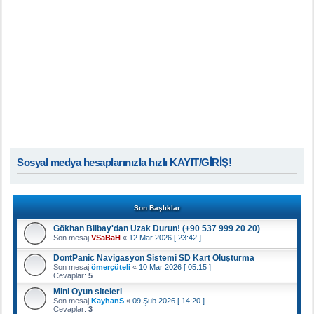
Sosyal medya hesaplarınızla hızlı KAYIT/GİRİŞ!
Son Başlıklar
Gökhan Bilbay'dan Uzak Durun! (+90 537 999 20 20)
Son mesaj
VSaBaH
«
12 Mar 2026 [ 23:42 ]
DontPanic Navigasyon Sistemi SD Kart Oluşturma
Son mesaj
ömerçüteli
«
10 Mar 2026 [ 05:15 ]
Cevaplar:
5
Mini Oyun siteleri
Son mesaj
KayhanS
«
09 Şub 2026 [ 14:20 ]
Cevaplar:
3