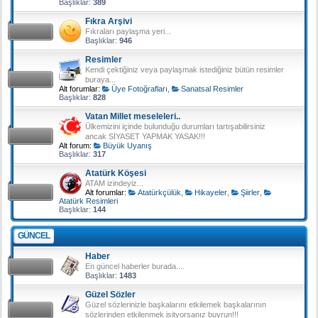
Başlıklar:
389
Fıkra Arşivi
Fıkraları paylaşma yeri...
Başlıklar:
946
Resimler
Kendi çektiğiniz veya paylaşmak istediğiniz bütün resimler
buraya...
Alt forumlar:
Üye Fotoğrafları
,
Sanatsal Resimler
Başlıklar:
828
Vatan Millet meseleleri..
Ülkemizini içinde bulunduğu durumları tartışabilirsiniz
ancak SİYASET YAPMAK YASAK!!!
Alt forum:
Büyük Uyanış
Başlıklar:
317
Atatürk Köşesi
ATAM izindeyiz...
Alt forumlar:
Atatürkçülük
,
Hikayeler
,
Şiirler
,
Atatürk Resimleri
Başlıklar:
144
GÜNCEL
Haber
En güncel haberler burada....
Başlıklar:
1483
Güzel Sözler
Güzel sözlerinizle başkalarını etkilemek başkalarının
sözlerinden etkilenmek isityorsanız buyrun!!!