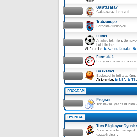
Galatasaray
Galatasaraylıların yeri...
Trabzonspor
Bordomavililerin yeri...
Futbol
Anadolu takımları, Şampiyon
bulabilirsiniz...
Alt forumlar:
Avrupa Kupaları
,
Formula 1
Dünyanın bir numaralı motor
Basketbol
Basketbol ile ilgili aradığın
Alt forumlar:
NBA
,
TB
PROGRAM
Program
Telif hakları yasasını ihmal
OYUNLAR
Tüm Bilgisayar Oyunlar
Arkadaşlar ister menejerlik, 
yazabilirsiniz...