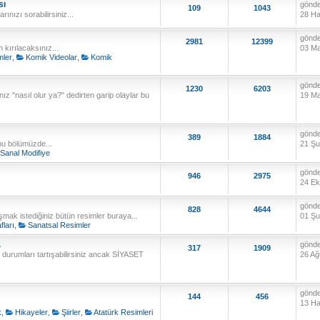
sı
gönd
109
1043
ınızı sorabilirsiniz...
28 Ha
gönd
2981
12399
kırılacaksınız...
03 Ma
mler
,
Komik Videolar
,
Komik
gönd
1230
6203
z "nasıl olur ya?" dedirten garip olaylar bu
19 Ma
gönd
389
1884
 bu bölümüzde...
21 Şu
Sanal Modifiye
gönd
946
2975
24 Ek
gönd
828
4644
şmak istediğiniz bütün resimler buraya...
01 Şu
fları
,
Sanatsal Resimler
.
gönd
317
1909
 durumları tartışabilirsiniz ancak SİYASET
26 Ağ
gönd
144
456
13 Ha
k
,
Hikayeler
,
Şiirler
,
Atatürk Resimleri