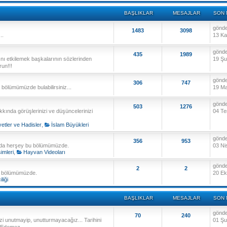
BAŞLIKLAR
MESAJLAR
SON 
gönd
1483
3098
..
13 Ka
gönd
435
1989
ını etkilemek başkalarının sözlerinden
19 Şu
run!!!
gönd
306
747
 bu bölümümüzde bulabilirsiniz...
19 Ma
gönd
503
1276
kkında görüşlerinizi ve düşüncelerinizi
04 Te
etler ve Hadisler
,
İslam Büyükleri
gönd
356
953
nda herşey bu bölümümüzde.
03 Ni
mleri
,
Hayvan Videoları
gönd
2
2
bu bölümümüzde.
20 Ek
iliği
BAŞLIKLAR
MESAJLAR
SON 
gönd
70
240
i unutmayip, unutturmayacağız... Tarihini
01 Şu
n Edemez.