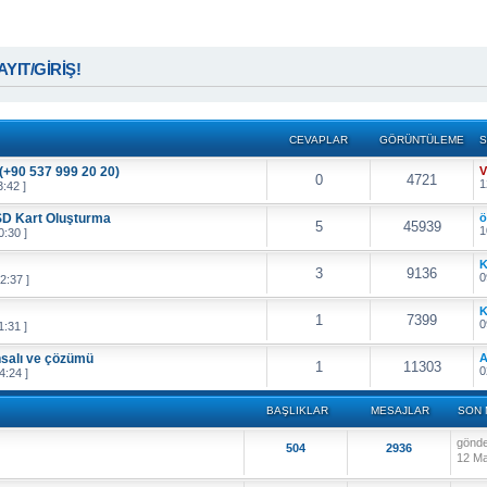
KAYIT/GİRİŞ!
CEVAPLAR
GÖRÜNTÜLEME
S
(+90 537 999 20 20)
V
0
4721
1
:42 ]
SD Kart Oluşturma
ö
5
45939
1
:30 ]
K
3
9136
0
2:37 ]
K
1
7399
0
:31 ]
nsalı ve çözümü
A
1
11303
0
4:24 ]
BAŞLIKLAR
MESAJLAR
SON 
gönd
504
2936
12 Ma