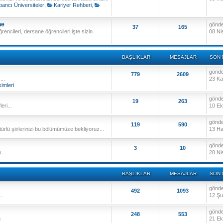
bancı Üniversiteler
,
Kariyer Rehberi
,
ne
gönd
37
165
ğrencileri, dersane öğrencileri işte sizin
08 Ni
BAŞLIKLAR
MESAJLAR
SON 
gönd
779
2609
...
23 Ka
imleri
gönd
19
263
eri...
10 Ek
gönd
119
590
rlü şiirlerinizi bu bölümümüze bekliyoruz...
13 Ha
gönd
3
10
..
28 Ni
BAŞLIKLAR
MESAJLAR
SON 
gönd
492
1093
..
12 Şu
gönd
248
553
n
21 Ek