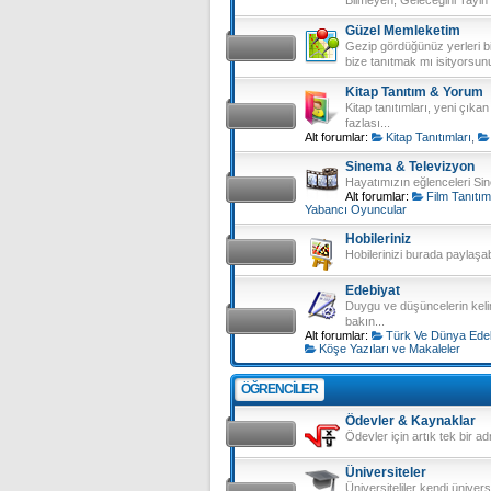
Güzel Memleketim
Gezip gördüğünüz yerleri b
bize tanıtmak mı isityors
Kitap Tanıtım & Yorum
Kitap tanıtımları, yeni çıka
fazlası...
Alt forumlar:
Kitap Tanıtımları
,
Sinema & Televizyon
Hayatımızın eğlenceleri Sine
Alt forumlar:
Film Tanıtı
Yabancı Oyuncular
Hobileriniz
Hobilerinizi burada paylaşabil
Edebiyat
Duygu ve düşüncelerin keli
bakın...
Alt forumlar:
Türk Ve Dünya Edeb
Köşe Yazıları ve Makaleler
ÖĞRENCILER
Ödevler & Kaynaklar
Ödevler için artık tek bir adr
Üniversiteler
Üniversiteliler kendi üniversi