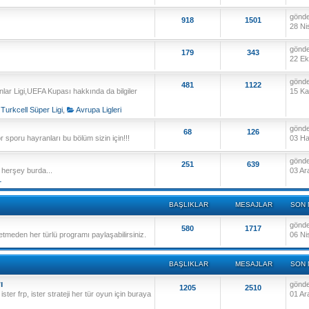
gönd
918
1501
28 Ni
gönd
179
343
22 Ek
gönd
481
1122
lar Ligi,UEFA Kupası hakkında da bilgiler
15 Ka
Turkcell Süper Ligi
,
Avrupa Ligleri
gönd
68
126
 sporu hayranları bu bölüm sizin için!!!
03 Ha
gönd
251
639
ız herşey burda...
03 Ar
L
BAŞLIKLAR
MESAJLAR
SON 
gönd
580
1717
 etmeden her türlü programı paylaşabilirsiniz.
06 Ni
BAŞLIKLAR
MESAJLAR
SON 
ı
gönd
1205
2510
ister frp, ister strateji her tür oyun için buraya
01 Ar