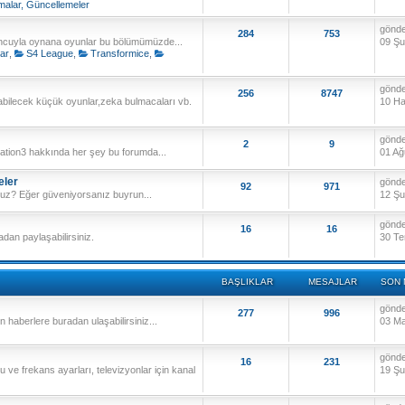
malar, Güncellemeler
gönd
284
753
uncuyla oynana oyunlar bu bölümümüzde...
09 Şu
ar
,
S4 League
,
Transformice
,
gönd
256
8747
bilecek küçük oyunlar,zeka bulmacaları vb.
10 Ha
gönd
2
9
tation3 hakkında her şey bu forumda...
01 Ağ
eler
gönd
92
971
z? Eğer güveniyorsanız buyrun...
12 Şu
gönd
16
16
dan paylaşabilirsiniz.
30 Te
BAŞLIKLAR
MESAJLAR
SON 
gönd
277
996
 haberlere buradan ulaşabilirsiniz...
03 Ma
gönd
16
231
 ve frekans ayarları, televizyonlar için kanal
19 Şu