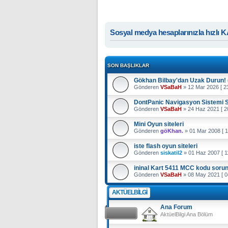
Sosyal medya hesaplarınızla hızlı 
SON BAŞLIKLAR
Gökhan Bilbay'dan Uzak Durun! 
Gönderen
VSaBaH
» 12 Mar 2026 [ 23
DontPanic Navigasyon Sistemi 
Gönderen
VSaBaH
» 24 Haz 2021 [ 20
Mini Oyun siteleri
Gönderen
göKhan.
» 01 Mar 2008 [ 1
iste flash oyun siteleri
Gönderen
siskatil2
» 01 Haz 2007 [ 11
ininal Kart 5411 MCC kodu soru
Gönderen
VSaBaH
» 08 May 2021 [ 0
AKTÜELBILGI
Ana Forum
AktüelBilgi Ana Bölüm