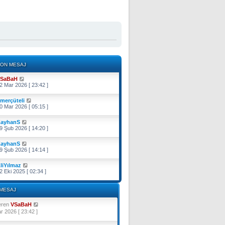
ON MESAJ
SaBaH
2 Mar 2026 [ 23:42 ]
merçüteli
0 Mar 2026 [ 05:15 ]
ayhanS
9 Şub 2026 [ 14:20 ]
ayhanS
9 Şub 2026 [ 14:14 ]
liYılmaz
2 Eki 2025 [ 02:34 ]
MESAJ
S
eren
VSaBaH
o
r 2026 [ 23:42 ]
n
m