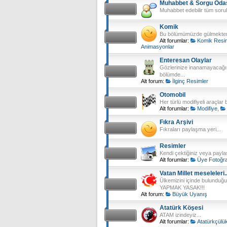
Muhabbet & Sorgu Oda
Muhabbet edebilir tüm sorular
Komik
Bu bölümümüzde gülmekten 
Alt forumlar:
Komik Resi
Animasyonlar
Enteresan Olaylar
Gözlerinize inanamayacağını
bölümde...
Alt forum:
İlginç Resimler
Otomobil
Her türlü modifiyeli araçlar
Alt forumlar:
Modifiye
,
Fıkra Arşivi
Fıkraları paylaşma yeri...
Resimler
Kendi çektiğiniz veya payla
Alt forumlar:
Üye Fotoğra
Vatan Millet meseleleri.
Ülkemizini içinde bulunduğu
YAPMAK YASAK!!!
Alt forum:
Büyük Uyanış
Atatürk Köşesi
ATAM izindeyiz...
Alt forumlar:
Atatürkçülü