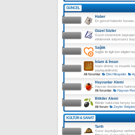
GÜNCEL
Haber
En güncel haberler burada..
Güzel Sözler
Güzel sözlerinizle başkalar
etkilenmek isityorsanız buy
Sağlık
Sağlık ile ilgili tüm bilgileri
İslam & İnsan
İslam dinimiz ve insanlık ha
paylaşabilirsiniz.
Alt forumlar:
Dini Hikayeler
,
Ay
Hayvanlar Alemi
Hayvan dostlarımız hakkı
Alt forumlar:
Hayvan Resi
Bitkiler Alemi
Bitkiler hakkında herşey 
Alt forum:
Zeytin Yetiştiric
KÜLTÜR & SANAT
Tarih
Gurur duyduğumuz tarihimiz
Bilmeyen, Geleceğini Tayi