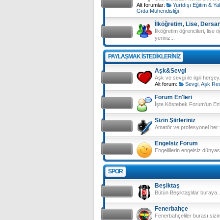
Alt forumlar:
Yurtdışı Eğitim & Ya
Gıda Mühendisliği
İlköğretim, Lise, Dersa
İlköğretim öğrencileri, lise ö
yeriniz...
PAYLAŞMAK ISTEDIKLERINIZ
Aşk&Sevgi
Aşk ve sevgi ile ilgili herşey.
Alt forum:
Sevgi, Aşk Res
Forum En'leri
İşte Köstebek Forum'un En'l
Sizin Şiirleriniz
Amatör ve profesyonel her tü
Engelsiz Forum
Engellilerin engelsiz dünyası
SPOR
Beşiktaş
Bütün Beşiktaşlılar buraya..
Fenerbahçe
Fenerbahçeliler burası sizi