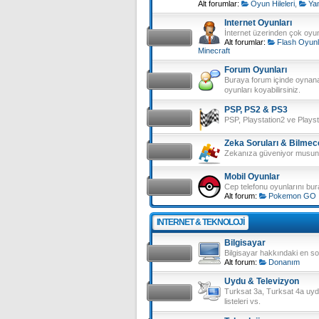
Alt forumlar:
Oyun Hileleri
,
Ya
Internet Oyunları
İnternet üzerinden çok oy
Alt forumlar:
Flash Oyunl
Minecraft
Forum Oyunları
Buraya forum içinde oynana
oyunları koyabilirsiniz.
PSP, PS2 & PS3
PSP, Playstation2 ve Plays
Zeka Soruları & Bilmec
Zekanıza güveniyor musunu
Mobil Oyunlar
Cep telefonu oyunlarını bura
Alt forum:
Pokemon GO
INTERNET & TEKNOLOJI
Bilgisayar
Bilgisayar hakkındaki en son
Alt forum:
Donanım
Uydu & Televizyon
Turksat 3a, Turksat 4a uydu
listeleri vs.