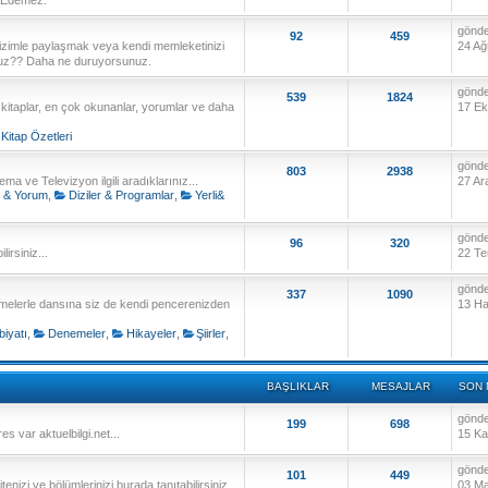
gönd
92
459
izimle paylaşmak veya kendi memleketinizi
24 Ağ
unuz?? Daha ne duruyorsunuz.
gönd
539
1824
n kitaplar, en çok okunanlar, yorumlar ve daha
17 Ek
Kitap Özetleri
gönd
803
2938
ma ve Televizyon ilgili aradıklarınız...
27 Ar
m & Yorum
,
Diziler & Programlar
,
Yerli&
gönd
96
320
irsiniz...
22 Te
gönd
337
1090
melerle dansına siz de kendi pencerenizden
13 Ha
iyatı
,
Denemeler
,
Hikayeler
,
Şiirler
,
BAŞLIKLAR
MESAJLAR
SON 
gönd
199
698
es var aktuelbilgi.net...
15 Ka
gönd
101
449
tenizi ve bölümlerinizi burada tanıtabilirsiniz...
03 Ma