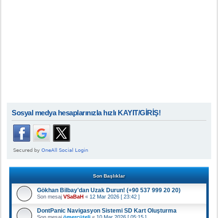
Sosyal medya hesaplarınızla hızlı KAYIT/GİRİŞ!
Son Başlıklar
Gökhan Bilbay'dan Uzak Durun! (+90 537 999 20 20)
Son mesaj
VSaBaH
«
12 Mar 2026 [ 23:42 ]
DontPanic Navigasyon Sistemi SD Kart Oluşturma
Son mesaj
ömerçüteli
«
10 Mar 2026 [ 05:15 ]