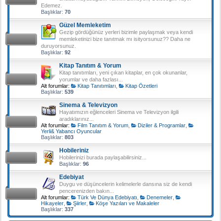
Edemez.
Başlıklar:
70
Güzel Memleketim
Gezip gördüğünüz yerleri bizimle paylaşmak veya kendi
memleketinizi bize tanıtmak mı isityorsunuz?? Daha ne
duruyorsunuz.
Başlıklar:
92
Kitap Tanıtım & Yorum
Kitap tanıtımları, yeni çıkan kitaplar, en çok okunanlar,
yorumlar ve daha fazlası...
Alt forumlar:
Kitap Tanıtımları
,
Kitap Özetleri
Başlıklar:
539
Sinema & Televizyon
Hayatımızın eğlenceleri Sinema ve Televizyon ilgili
aradıklarınız...
Alt forumlar:
Film Tanıtım & Yorum
,
Diziler & Programlar
,
Yerli& Yabancı Oyuncular
Başlıklar:
803
Hobileriniz
Hobilerinizi burada paylaşabilirsiniz...
Başlıklar:
96
Edebiyat
Duygu ve düşüncelerin kelimelerle dansına siz de kendi
pencerenizden bakın...
Alt forumlar:
Türk Ve Dünya Edebiyatı
,
Denemeler
,
Hikayeler
,
Şiirler
,
Köşe Yazıları ve Makaleler
Başlıklar:
337