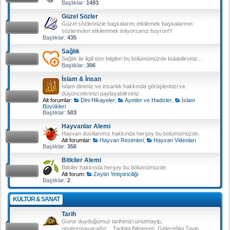
Başlıklar:
1483
Güzel Sözler
Güzel sözlerinizle başkalarını etkilemek başkalarının
sözlerinden etkilenmek isityorsanız buyrun!!!
Başlıklar:
435
Sağlık
Sağlık ile ilgili tüm bilgileri bu bölümümüzde bulabilirsiniz...
Başlıklar:
306
İslam & İnsan
İslam dinimiz ve insanlık hakkında görüşlerinizi ve
düşüncelerinizi paylaşabilirsiniz.
Alt forumlar:
Dini Hikayeler
,
Ayetler ve Hadisler
,
İslam
Büyükleri
Başlıklar:
503
Hayvanlar Alemi
Hayvan dostlarımız hakkında herşey bu bölümümüzde.
Alt forumlar:
Hayvan Resimleri
,
Hayvan Videoları
Başlıklar:
356
Bitkiler Alemi
Bitkiler hakkında herşey bu bölümümüzde.
Alt forum:
Zeytin Yetiştiriciliği
Başlıklar:
2
KÜLTÜR & SANAT
Tarih
Gurur duyduğumuz tarihimizi unutmayip,
unutturmayacağız... Tarihini Bilmeyen, Geleceğini Tayin