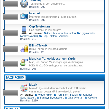
Teknoloji
Teknolojide ki son gelişmeler...
Başlıklar:
209
İnternet
İnternetle ilgili sorunlarınız, aradıklarınız...
Başlıklar:
392
Cep Telefonları
Cep telefonu ile ilgili herşey...
Alt forumlar:
Cep Telefonu Tanıtımları
,
Uygulamalar
(Aplikasyonlar)
,
Cep Telefonu Videoları
Başlıklar:
216
Bilim&Teknik
Bilim&Teknik ile ilgili aradıklarınız....
Başlıklar:
111
Msn, Icq, Yahoo Messenger Yardım
Msn, Icq, Yahoo Messenger için yardımlaşma
bölümümüz.Güvenlik,ipuçları ve daha fazlası..
Başlıklar:
267
MÜZIK FORUM
Müzik
Müzikle ilgili aradıklarınız(Bu bölümde telif hakları
yasasından dolayı MP3 ve video klip yoktur)
Alt forumlar:
Video Klipler
,
Yerli Şarkı Sözleri
,
Yabancı
Şarkı Sözleri
,
Sanatçı Biyografileri
,
Gitar Akorları
,
Çeviriler
Başlıklar:
1259