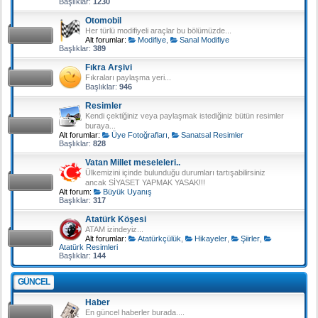
Başlıklar:
1230
Otomobil
Her türlü modifiyeli araçlar bu bölümüzde...
Alt forumlar:
Modifiye
,
Sanal Modifiye
Başlıklar:
389
Fıkra Arşivi
Fıkraları paylaşma yeri...
Başlıklar:
946
Resimler
Kendi çektiğiniz veya paylaşmak istediğiniz bütün resimler
buraya...
Alt forumlar:
Üye Fotoğrafları
,
Sanatsal Resimler
Başlıklar:
828
Vatan Millet meseleleri..
Ülkemizini içinde bulunduğu durumları tartışabilirsiniz
ancak SİYASET YAPMAK YASAK!!!
Alt forum:
Büyük Uyanış
Başlıklar:
317
Atatürk Köşesi
ATAM izindeyiz...
Alt forumlar:
Atatürkçülük
,
Hikayeler
,
Şiirler
,
Atatürk Resimleri
Başlıklar:
144
GÜNCEL
Haber
En güncel haberler burada....