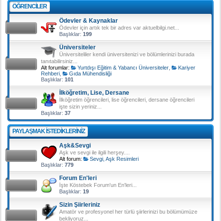
ÖĞRENCILER
Ödevler & Kaynaklar
Ödevler için artık tek bir adres var aktuelbilgi.net...
Başlıklar:
199
Üniversiteler
Üniversiteliler kendi üniversitenizi ve bölümlerinizi burada
tanıtabilirsiniz...
Alt forumlar:
Yurtdışı Eğitim & Yabancı Üniversiteler
,
Kariyer
Rehberi
,
Gıda Mühendisliği
Başlıklar:
101
İlköğretim, Lise, Dersane
İlköğretim öğrencileri, lise öğrencileri, dersane öğrencileri
işte sizin yeriniz...
Başlıklar:
37
PAYLAŞMAK ISTEDIKLERINIZ
Aşk&Sevgi
Aşk ve sevgi ile ilgili herşey....
Alt forum:
Sevgi, Aşk Resimleri
Başlıklar:
779
Forum En'leri
İşte Köstebek Forum'un En'leri...
Başlıklar:
19
Sizin Şiirleriniz
Amatör ve profesyonel her türlü şiirlerinizi bu bölümümüze
bekliyoruz...