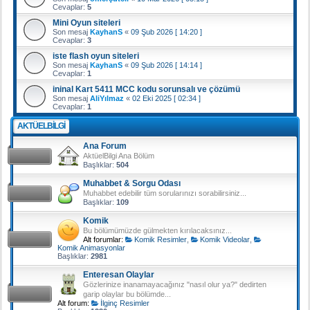
Cevaplar:
5
Mini Oyun siteleri
Son mesaj
KayhanS
«
09 Şub 2026 [ 14:20 ]
Cevaplar:
3
iste flash oyun siteleri
Son mesaj
KayhanS
«
09 Şub 2026 [ 14:14 ]
Cevaplar:
1
ininal Kart 5411 MCC kodu sorunsalı ve çözümü
Son mesaj
AliYılmaz
«
02 Eki 2025 [ 02:34 ]
Cevaplar:
1
AKTÜELBILGI
Ana Forum
AktüelBilgi Ana Bölüm
Başlıklar:
504
Muhabbet & Sorgu Odası
Muhabbet edebilir tüm sorularınızı sorabilirsiniz...
Başlıklar:
109
Komik
Bu bölümümüzde gülmekten kırılacaksınız...
Alt forumlar:
Komik Resimler
,
Komik Videolar
,
Komik Animasyonlar
Başlıklar:
2981
Enteresan Olaylar
Gözlerinize inanamayacağınız "nasıl olur ya?" dedirten
garip olaylar bu bölümde...
Alt forum:
İlginç Resimler