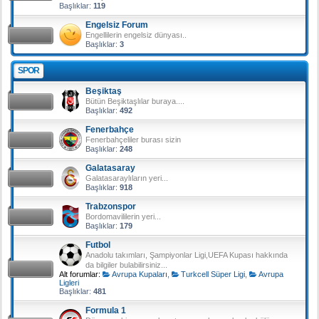
Başlıklar:
119
Engelsiz Forum
Engellilerin engelsiz dünyası..
Başlıklar:
3
SPOR
Beşiktaş
Bütün Beşiktaşlılar buraya....
Başlıklar:
492
Fenerbahçe
Fenerbahçeliler burası sizin
Başlıklar:
248
Galatasaray
Galatasaraylıların yeri...
Başlıklar:
918
Trabzonspor
Bordomavililerin yeri...
Başlıklar:
179
Futbol
Anadolu takımları, Şampiyonlar Ligi,UEFA Kupası hakkında
da bilgiler bulabilirsiniz...
Alt forumlar:
Avrupa Kupaları
,
Turkcell Süper Ligi
,
Avrupa
Ligleri
Başlıklar:
481
Formula 1