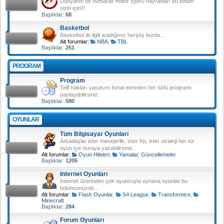
Dünyanın bir numaralı motor sporu hayranları bu bölüm
sizin için!!!
Başlıklar:
68
Basketbol
Basketbol ile ilgili aradığınız herşey burda...
Alt forumlar:
NBA
,
TBL
Başlıklar:
251
PROGRAM
Program
Telif hakları yasasını ihmal etmeden her türlü programı
paylaşabilirsiniz.
Başlıklar:
580
OYUNLAR
Tüm Bilgisayar Oyunları
Arkadaşlar ister menejerlik, ister frp, ister strateji her tür
oyun için buraya yazabilirsiniz...
Alt forumlar:
Oyun Hileleri
,
Yamalar, Güncellemeler
Başlıklar:
1205
Internet Oyunları
İnternet üzerinden çok oyuncuyla oynana oyunlar bu
bölümümüzde...
Alt forumlar:
Flash Oyunlar
,
S4 League
,
Transformice
,
Minecraft
Başlıklar:
284
Forum Oyunları