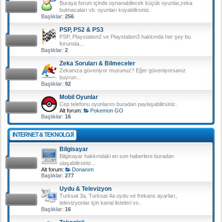
Buraya forum içinde oynanabilecek küçük oyunlar,zeka
bulmacaları vb. oyunları koyabilirsiniz.
Başlıklar:
256
PSP, PS2 & PS3
PSP, Playstation2 ve Playstation3 hakkında her şey bu
forumda...
Başlıklar:
2
Zeka Soruları & Bilmeceler
Zekanıza güveniyor musunuz? Eğer güveniyorsanız
buyrun...
Başlıklar:
92
Mobil Oyunlar
Cep telefonu oyunlarını buradan paylaşabilirsiniz.
Alt forum:
Pokemon GO
Başlıklar:
16
INTERNET & TEKNOLOJI
Bilgisayar
Bilgisayar hakkındaki en son haberlere buradan
ulaşabilirsiniz...
Alt forum:
Donanım
Başlıklar:
277
Uydu & Televizyon
Turksat 3a, Turksat 4a uydu ve frekans ayarları,
televizyonlar için kanal listeleri vs.
Başlıklar:
16