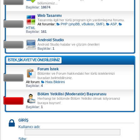
bölümümüz...
Başlıklar:
18674
Web Tasarımı
Tasarımla ilgili her türlü program için yardımlaşma forumu.
Alt forumlar:
PHP (phpBB, vBulletin, SMF)
,
ASP
,
HTML
Başlıklar:
161
Android Studio
Android Studio hatalar ve çözüm önerileri
Başlıklar:
1
İSTEK,ŞIKAYET VE ÖNERILERINIZ
Forum İstek
Bölümler ve Forum hakkındaki her türlü isteklerinizi
buradan belirtebilirsiniz.
Alt forum:
Hata Bildirimi
Başlıklar:
4
Bölüm Yetkilisi (Moderatör) Başvurusu
Herhangi bir bölümde Bölüm Yetkilisi olmak istiyorsanız
buraya buyrun!
Başlıklar:
1
GIRIŞ
Kullanıcı adı:
Şifre: