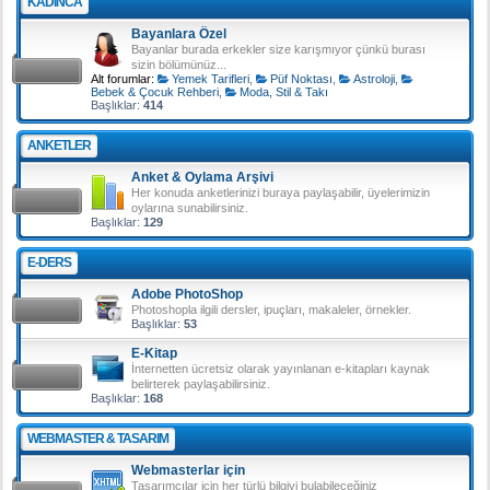
KADINCA
Bayanlara Özel
Bayanlar burada erkekler size karışmıyor çünkü burası
sizin bölümünüz...
Alt forumlar:
Yemek Tarifleri
,
Püf Noktası
,
Astroloji
,
Bebek & Çocuk Rehberi
,
Moda, Stil & Takı
Başlıklar:
414
ANKETLER
Anket & Oylama Arşivi
Her konuda anketlerinizi buraya paylaşabilir, üyelerimizin
oylarına sunabilirsiniz.
Başlıklar:
129
E-DERS
Adobe PhotoShop
Photoshopla ilgili dersler, ipuçları, makaleler, örnekler.
Başlıklar:
53
E-Kitap
İnternetten ücretsiz olarak yayınlanan e-kitapları kaynak
belirterek paylaşabilirsiniz.
Başlıklar:
168
WEBMASTER & TASARIM
Webmasterlar için
Tasarımcılar için her türlü bilgiyi bulabileceğiniz