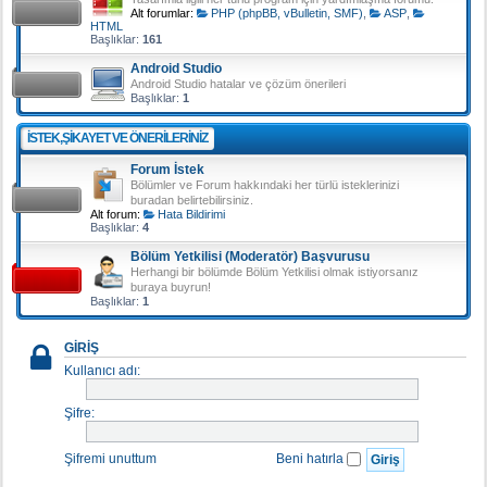
Alt forumlar:
PHP (phpBB, vBulletin, SMF)
,
ASP
,
HTML
Başlıklar:
161
Android Studio
Android Studio hatalar ve çözüm önerileri
Başlıklar:
1
İSTEK,ŞIKAYET VE ÖNERILERINIZ
Forum İstek
Bölümler ve Forum hakkındaki her türlü isteklerinizi
buradan belirtebilirsiniz.
Alt forum:
Hata Bildirimi
Başlıklar:
4
Bölüm Yetkilisi (Moderatör) Başvurusu
Herhangi bir bölümde Bölüm Yetkilisi olmak istiyorsanız
buraya buyrun!
Başlıklar:
1
GIRIŞ
Kullanıcı adı:
Şifre:
Şifremi unuttum
Beni hatırla