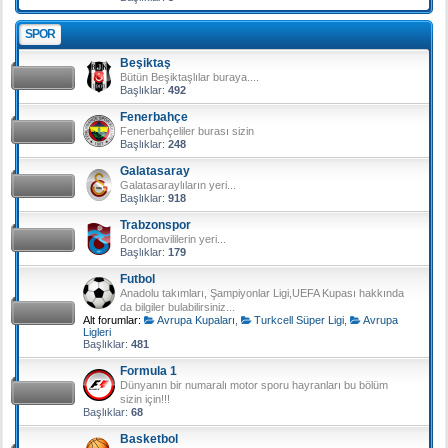
SPOR
Beşiktaş
Bütün Beşiktaşlılar buraya....
Başlıklar:
492
Fenerbahçe
Fenerbahçeliler burası sizin
Başlıklar:
248
Galatasaray
Galatasaraylıların yeri...
Başlıklar:
918
Trabzonspor
Bordomavililerin yeri...
Başlıklar:
179
Futbol
Anadolu takımları, Şampiyonlar Ligi,UEFA Kupası hakkında
da bilgiler bulabilirsiniz...
Alt forumlar:
Avrupa Kupaları
,
Turkcell Süper Ligi
,
Avrupa
Ligleri
Başlıklar:
481
Formula 1
Dünyanın bir numaralı motor sporu hayranları bu bölüm
sizin için!!!
Başlıklar:
68
Basketbol