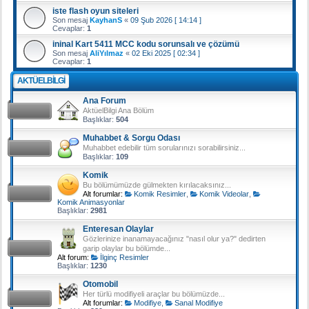
iste flash oyun siteleri
Son mesaj
KayhanS
«
09 Şub 2026 [ 14:14 ]
Cevaplar:
1
ininal Kart 5411 MCC kodu sorunsalı ve çözümü
Son mesaj
AliYılmaz
«
02 Eki 2025 [ 02:34 ]
Cevaplar:
1
AKTÜELBILGI
Ana Forum
AktüelBilgi Ana Bölüm
Başlıklar:
504
Muhabbet & Sorgu Odası
Muhabbet edebilir tüm sorularınızı sorabilirsiniz...
Başlıklar:
109
Komik
Bu bölümümüzde gülmekten kırılacaksınız...
Alt forumlar:
Komik Resimler
,
Komik Videolar
,
Komik Animasyonlar
Başlıklar:
2981
Enteresan Olaylar
Gözlerinize inanamayacağınız "nasıl olur ya?" dedirten
garip olaylar bu bölümde...
Alt forum:
İlginç Resimler
Başlıklar:
1230
Otomobil
Her türlü modifiyeli araçlar bu bölümüzde...
Alt forumlar:
Modifiye
,
Sanal Modifiye