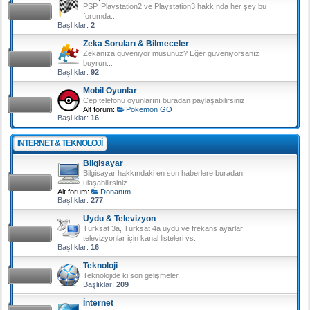
PSP, Playstation2 ve Playstation3 hakkında her şey bu
forumda...
Başlıklar:
2
Zeka Soruları & Bilmeceler
Zekanıza güveniyor musunuz? Eğer güveniyorsanız
buyrun...
Başlıklar:
92
Mobil Oyunlar
Cep telefonu oyunlarını buradan paylaşabilirsiniz.
Alt forum:
Pokemon GO
Başlıklar:
16
INTERNET & TEKNOLOJI
Bilgisayar
Bilgisayar hakkındaki en son haberlere buradan
ulaşabilirsiniz...
Alt forum:
Donanım
Başlıklar:
277
Uydu & Televizyon
Turksat 3a, Turksat 4a uydu ve frekans ayarları,
televizyonlar için kanal listeleri vs.
Başlıklar:
16
Teknoloji
Teknolojide ki son gelişmeler...
Başlıklar:
209
İnternet