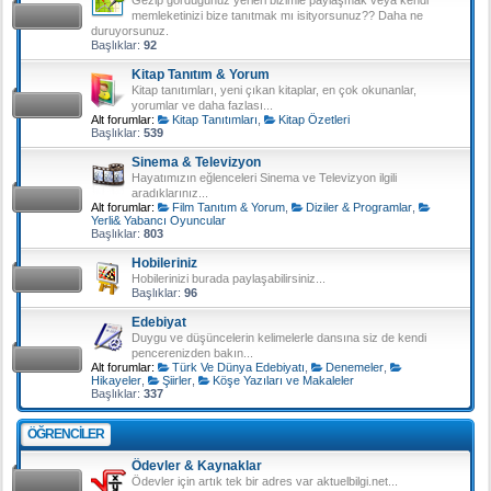
memleketinizi bize tanıtmak mı isityorsunuz?? Daha ne
duruyorsunuz.
Başlıklar:
92
Kitap Tanıtım & Yorum
Kitap tanıtımları, yeni çıkan kitaplar, en çok okunanlar,
yorumlar ve daha fazlası...
Alt forumlar:
Kitap Tanıtımları
,
Kitap Özetleri
Başlıklar:
539
Sinema & Televizyon
Hayatımızın eğlenceleri Sinema ve Televizyon ilgili
aradıklarınız...
Alt forumlar:
Film Tanıtım & Yorum
,
Diziler & Programlar
,
Yerli& Yabancı Oyuncular
Başlıklar:
803
Hobileriniz
Hobilerinizi burada paylaşabilirsiniz...
Başlıklar:
96
Edebiyat
Duygu ve düşüncelerin kelimelerle dansına siz de kendi
pencerenizden bakın...
Alt forumlar:
Türk Ve Dünya Edebiyatı
,
Denemeler
,
Hikayeler
,
Şiirler
,
Köşe Yazıları ve Makaleler
Başlıklar:
337
ÖĞRENCILER
Ödevler & Kaynaklar
Ödevler için artık tek bir adres var aktuelbilgi.net...