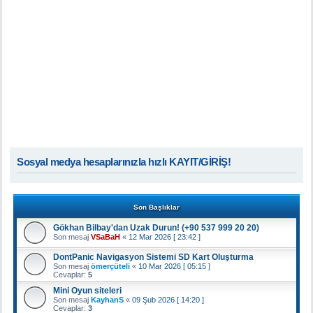
Sosyal medya hesaplarınızla hızlı KAYIT/GİRİŞ!
Son Başlıklar
Gökhan Bilbay'dan Uzak Durun! (+90 537 999 20 20)
Son mesaj
VSaBaH
«
12 Mar 2026 [ 23:42 ]
DontPanic Navigasyon Sistemi SD Kart Oluşturma
Son mesaj
ömerçüteli
«
10 Mar 2026 [ 05:15 ]
Cevaplar:
5
Mini Oyun siteleri
Son mesaj
KayhanS
«
09 Şub 2026 [ 14:20 ]
Cevaplar:
3