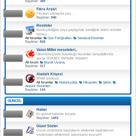
Başlıklar:
389
Fıkra Arşivi
Fıkraları paylaşma yeri...
Başlıklar:
946
Resimler
Kendi çektiğiniz veya paylaşmak istediğiniz bütün resimler
buraya...
Alt forumlar:
Üye Fotoğrafları
,
Sanatsal Resimler
Başlıklar:
828
Vatan Millet meseleleri..
Ülkemizini içinde bulunduğu durumları tartışabilirsiniz
ancak SİYASET YAPMAK YASAK!!!
Alt forum:
Büyük Uyanış
Başlıklar:
317
Atatürk Köşesi
ATAM izindeyiz...
Alt forumlar:
Atatürkçülük
,
Hikayeler
,
Şiirler
,
Atatürk Resimleri
Başlıklar:
144
GÜNCEL
Haber
En güncel haberler burada....
Başlıklar:
1483
Güzel Sözler
Güzel sözlerinizle başkalarını etkilemek başkalarının
sözlerinden etkilenmek isityorsanız buyrun!!!