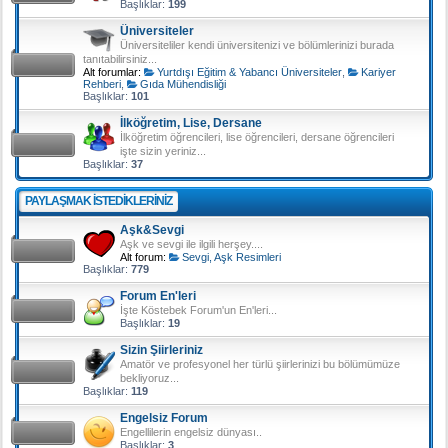
Başlıklar:
199
Üniversiteler
Üniversiteliler kendi üniversitenizi ve bölümlerinizi burada
tanıtabilirsiniz...
Alt forumlar:
Yurtdışı Eğitim & Yabancı Üniversiteler
,
Kariyer
Rehberi
,
Gıda Mühendisliği
Başlıklar:
101
İlköğretim, Lise, Dersane
İlköğretim öğrencileri, lise öğrencileri, dersane öğrencileri
işte sizin yeriniz...
Başlıklar:
37
PAYLAŞMAK ISTEDIKLERINIZ
Aşk&Sevgi
Aşk ve sevgi ile ilgili herşey....
Alt forum:
Sevgi, Aşk Resimleri
Başlıklar:
779
Forum En'leri
İşte Köstebek Forum'un En'leri...
Başlıklar:
19
Sizin Şiirleriniz
Amatör ve profesyonel her türlü şiirlerinizi bu bölümümüze
bekliyoruz...
Başlıklar:
119
Engelsiz Forum
Engellilerin engelsiz dünyası..
Başlıklar:
3