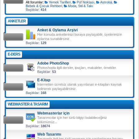
Alt forumlar:
Yemek Tarifleri
,
Püf Noktası
,
Astroloji
,
Bebek & Çocuk Rehberi
,
Moda, Stil & Takı
Başlıklar:
414
ANKETLER
Anket & Oylama Arşivi
Her konuda anketlerinizi buraya paylaşabilir, üyelerimizin
oylarına sunabilirsiniz.
Başlıklar:
129
E-DERS
Adobe PhotoShop
Photoshopla ilgili dersler, ipuçları, makaleler, örnekler.
Başlıklar:
53
E-Kitap
İnternetten ücretsiz olarak yayınlanan e-kitapları kaynak
belirterek paylaşabilirsiniz.
Başlıklar:
168
WEBMASTER & TASARIM
Webmasterlar için
Tasarımcılar için her türlü bilgiyi bulabileceğiniz
bölümümüz...
Başlıklar:
18674
Web Tasarımı
Tasarımla ilgili her türlü program için yardımlaşma forumu.