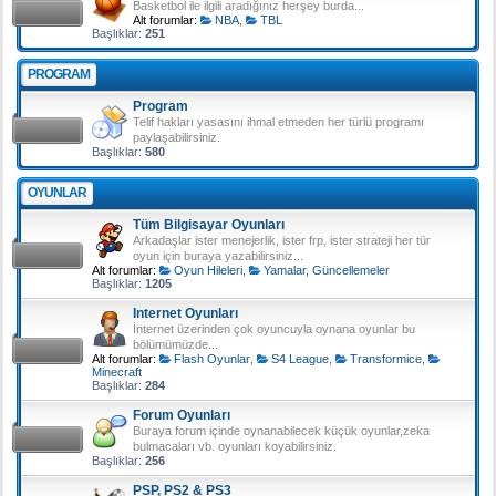
Basketbol ile ilgili aradığınız herşey burda...
Alt forumlar:
NBA
,
TBL
Başlıklar:
251
PROGRAM
Program
Telif hakları yasasını ihmal etmeden her türlü programı
paylaşabilirsiniz.
Başlıklar:
580
OYUNLAR
Tüm Bilgisayar Oyunları
Arkadaşlar ister menejerlik, ister frp, ister strateji her tür
oyun için buraya yazabilirsiniz...
Alt forumlar:
Oyun Hileleri
,
Yamalar, Güncellemeler
Başlıklar:
1205
Internet Oyunları
İnternet üzerinden çok oyuncuyla oynana oyunlar bu
bölümümüzde...
Alt forumlar:
Flash Oyunlar
,
S4 League
,
Transformice
,
Minecraft
Başlıklar:
284
Forum Oyunları
Buraya forum içinde oynanabilecek küçük oyunlar,zeka
bulmacaları vb. oyunları koyabilirsiniz.
Başlıklar:
256
PSP, PS2 & PS3