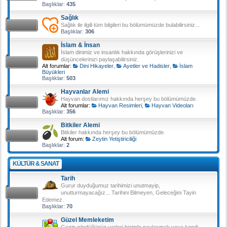
Başlıklar:
435
Sağlık
Sağlık ile ilgili tüm bilgileri bu bölümümüzde bulabilirsiniz...
Başlıklar:
306
İslam & İnsan
İslam dinimiz ve insanlık hakkında görüşlerinizi ve
düşüncelerinizi paylaşabilirsiniz.
Alt forumlar:
Dini Hikayeler
,
Ayetler ve Hadisler
,
İslam
Büyükleri
Başlıklar:
503
Hayvanlar Alemi
Hayvan dostlarımız hakkında herşey bu bölümümüzde.
Alt forumlar:
Hayvan Resimleri
,
Hayvan Videoları
Başlıklar:
356
Bitkiler Alemi
Bitkiler hakkında herşey bu bölümümüzde.
Alt forum:
Zeytin Yetiştiriciliği
Başlıklar:
2
KÜLTÜR & SANAT
Tarih
Gurur duyduğumuz tarihimizi unutmayip,
unutturmayacağız... Tarihini Bilmeyen, Geleceğini Tayin
Edemez.
Başlıklar:
70
Güzel Memleketim
Gezip gördüğünüz yerleri bizimle paylaşmak veya kendi