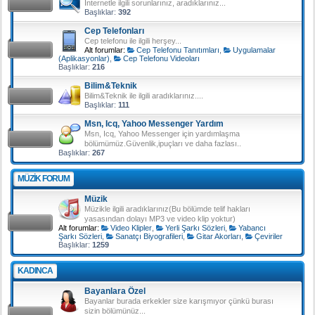
İnternetle ilgili sorunlarınız, aradıklarınız...
Başlıklar:
392
Cep Telefonları
Cep telefonu ile ilgili herşey...
Alt forumlar:
Cep Telefonu Tanıtımları
,
Uygulamalar
(Aplikasyonlar)
,
Cep Telefonu Videoları
Başlıklar:
216
Bilim&Teknik
Bilim&Teknik ile ilgili aradıklarınız....
Başlıklar:
111
Msn, Icq, Yahoo Messenger Yardım
Msn, Icq, Yahoo Messenger için yardımlaşma
bölümümüz.Güvenlik,ipuçları ve daha fazlası..
Başlıklar:
267
MÜZIK FORUM
Müzik
Müzikle ilgili aradıklarınız(Bu bölümde telif hakları
yasasından dolayı MP3 ve video klip yoktur)
Alt forumlar:
Video Klipler
,
Yerli Şarkı Sözleri
,
Yabancı
Şarkı Sözleri
,
Sanatçı Biyografileri
,
Gitar Akorları
,
Çeviriler
Başlıklar:
1259
KADINCA
Bayanlara Özel
Bayanlar burada erkekler size karışmıyor çünkü burası
sizin bölümünüz...