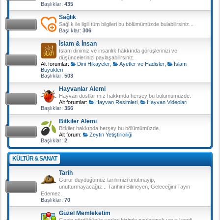
Başlıklar:
435
Sağlık
Sağlık ile ilgili tüm bilgileri bu bölümümüzde bulabilirsiniz...
Başlıklar:
306
İslam & İnsan
İslam dinimiz ve insanlık hakkında görüşlerinizi ve
düşüncelerinizi paylaşabilirsiniz.
Alt forumlar:
Dini Hikayeler
,
Ayetler ve Hadisler
,
İslam
Büyükleri
Başlıklar:
503
Hayvanlar Alemi
Hayvan dostlarımız hakkında herşey bu bölümümüzde.
Alt forumlar:
Hayvan Resimleri
,
Hayvan Videoları
Başlıklar:
356
Bitkiler Alemi
Bitkiler hakkında herşey bu bölümümüzde.
Alt forum:
Zeytin Yetiştiriciliği
Başlıklar:
2
KÜLTÜR & SANAT
Tarih
Gurur duyduğumuz tarihimizi unutmayip,
unutturmayacağız... Tarihini Bilmeyen, Geleceğini Tayin
Edemez.
Başlıklar:
70
Güzel Memleketim
Gezip gördüğünüz yerleri bizimle paylaşmak veya kendi