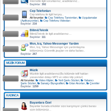
İnternetle ilgili sorunlarınız, aradıklarınız...
Başlıklar:
392
Cep Telefonları
Cep telefonu ile ilgili herşey...
Alt forumlar:
Cep Telefonu Tanıtımları
,
Uygulamalar
(Aplikasyonlar)
,
Cep Telefonu Videoları
Başlıklar:
216
Bilim&Teknik
Bilim&Teknik ile ilgili aradıklarınız....
Başlıklar:
111
Msn, Icq, Yahoo Messenger Yardım
Msn, Icq, Yahoo Messenger için yardımlaşma
bölümümüz.Güvenlik,ipuçları ve daha fazlası..
Başlıklar:
267
MÜZIK FORUM
Müzik
Müzikle ilgili aradıklarınız(Bu bölümde telif hakları
yasasından dolayı MP3 ve video klip yoktur)
Alt forumlar:
Video Klipler
,
Yerli Şarkı Sözleri
,
Yabancı
Şarkı Sözleri
,
Sanatçı Biyografileri
,
Gitar Akorları
,
Çeviriler
Başlıklar:
1259
KADINCA
Bayanlara Özel
Bayanlar burada erkekler size karışmıyor çünkü burası
sizin bölümünüz...