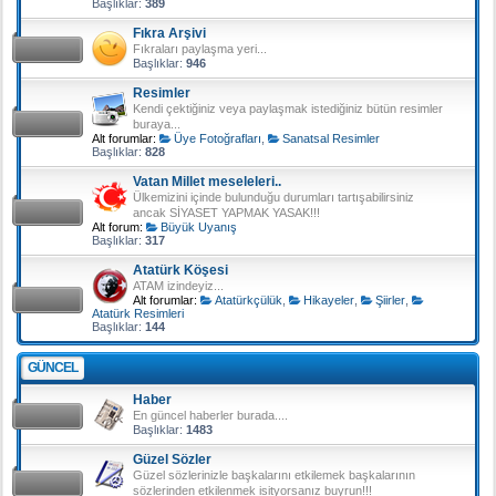
Başlıklar:
389
Fıkra Arşivi
Fıkraları paylaşma yeri...
Başlıklar:
946
Resimler
Kendi çektiğiniz veya paylaşmak istediğiniz bütün resimler
buraya...
Alt forumlar:
Üye Fotoğrafları
,
Sanatsal Resimler
Başlıklar:
828
Vatan Millet meseleleri..
Ülkemizini içinde bulunduğu durumları tartışabilirsiniz
ancak SİYASET YAPMAK YASAK!!!
Alt forum:
Büyük Uyanış
Başlıklar:
317
Atatürk Köşesi
ATAM izindeyiz...
Alt forumlar:
Atatürkçülük
,
Hikayeler
,
Şiirler
,
Atatürk Resimleri
Başlıklar:
144
GÜNCEL
Haber
En güncel haberler burada....
Başlıklar:
1483
Güzel Sözler
Güzel sözlerinizle başkalarını etkilemek başkalarının
sözlerinden etkilenmek isityorsanız buyrun!!!