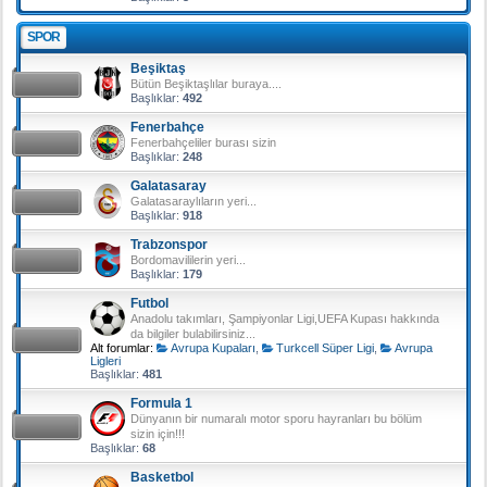
SPOR
Beşiktaş
Bütün Beşiktaşlılar buraya....
Başlıklar:
492
Fenerbahçe
Fenerbahçeliler burası sizin
Başlıklar:
248
Galatasaray
Galatasaraylıların yeri...
Başlıklar:
918
Trabzonspor
Bordomavililerin yeri...
Başlıklar:
179
Futbol
Anadolu takımları, Şampiyonlar Ligi,UEFA Kupası hakkında
da bilgiler bulabilirsiniz...
Alt forumlar:
Avrupa Kupaları
,
Turkcell Süper Ligi
,
Avrupa
Ligleri
Başlıklar:
481
Formula 1
Dünyanın bir numaralı motor sporu hayranları bu bölüm
sizin için!!!
Başlıklar:
68
Basketbol