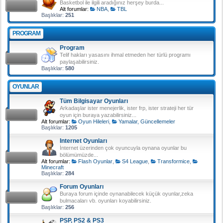
Basketbol ile ilgili aradığınız herşey burda...
Alt forumlar:
NBA
,
TBL
Başlıklar:
251
PROGRAM
Program
Telif hakları yasasını ihmal etmeden her türlü programı
paylaşabilirsiniz.
Başlıklar:
580
OYUNLAR
Tüm Bilgisayar Oyunları
Arkadaşlar ister menejerlik, ister frp, ister strateji her tür
oyun için buraya yazabilirsiniz...
Alt forumlar:
Oyun Hileleri
,
Yamalar, Güncellemeler
Başlıklar:
1205
Internet Oyunları
İnternet üzerinden çok oyuncuyla oynana oyunlar bu
bölümümüzde...
Alt forumlar:
Flash Oyunlar
,
S4 League
,
Transformice
,
Minecraft
Başlıklar:
284
Forum Oyunları
Buraya forum içinde oynanabilecek küçük oyunlar,zeka
bulmacaları vb. oyunları koyabilirsiniz.
Başlıklar:
256
PSP, PS2 & PS3