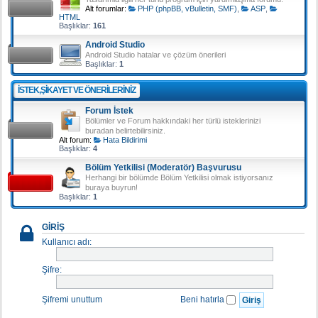
Alt forumlar:
PHP (phpBB, vBulletin, SMF)
,
ASP
,
HTML
Başlıklar:
161
Android Studio
Android Studio hatalar ve çözüm önerileri
Başlıklar:
1
İSTEK,ŞIKAYET VE ÖNERILERINIZ
Forum İstek
Bölümler ve Forum hakkındaki her türlü isteklerinizi
buradan belirtebilirsiniz.
Alt forum:
Hata Bildirimi
Başlıklar:
4
Bölüm Yetkilisi (Moderatör) Başvurusu
Herhangi bir bölümde Bölüm Yetkilisi olmak istiyorsanız
buraya buyrun!
Başlıklar:
1
GIRIŞ
Kullanıcı adı:
Şifre:
Şifremi unuttum
Beni hatırla