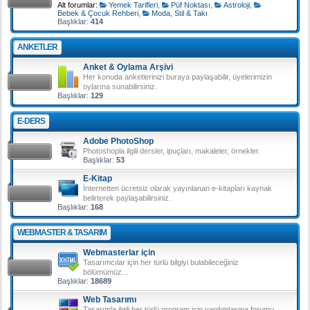
Alt forumlar:
Yemek Tarifleri
,
Püf Noktası
,
Astroloji
,
Bebek & Çocuk Rehberi
,
Moda, Stil & Takı
Başlıklar:
414
ANKETLER
Anket & Oylama Arşivi
Her konuda anketlerinizi buraya paylaşabilir, üyelerimizin
oylarına sunabilirsiniz.
Başlıklar:
129
E-DERS
Adobe PhotoShop
Photoshopla ilgili dersler, ipuçları, makaleler, örnekler.
Başlıklar:
53
E-Kitap
İnternetten ücretsiz olarak yayınlanan e-kitapları kaynak
belirterek paylaşabilirsiniz.
Başlıklar:
168
WEBMASTER & TASARIM
Webmasterlar için
Tasarımcılar için her türlü bilgiyi bulabileceğiniz
bölümümüz...
Başlıklar:
18689
Web Tasarımı
Tasarımla ilgili her türlü program için yardımlaşma forumu.