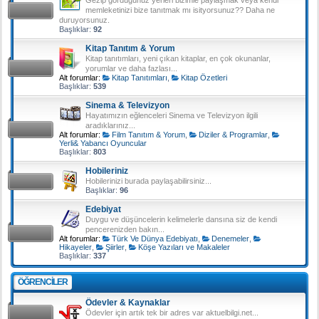
memleketinizi bize tanıtmak mı isityorsunuz?? Daha ne
duruyorsunuz.
Başlıklar:
92
Kitap Tanıtım & Yorum
Kitap tanıtımları, yeni çıkan kitaplar, en çok okunanlar,
yorumlar ve daha fazlası...
Alt forumlar:
Kitap Tanıtımları
,
Kitap Özetleri
Başlıklar:
539
Sinema & Televizyon
Hayatımızın eğlenceleri Sinema ve Televizyon ilgili
aradıklarınız...
Alt forumlar:
Film Tanıtım & Yorum
,
Diziler & Programlar
,
Yerli& Yabancı Oyuncular
Başlıklar:
803
Hobileriniz
Hobilerinizi burada paylaşabilirsiniz...
Başlıklar:
96
Edebiyat
Duygu ve düşüncelerin kelimelerle dansına siz de kendi
pencerenizden bakın...
Alt forumlar:
Türk Ve Dünya Edebiyatı
,
Denemeler
,
Hikayeler
,
Şiirler
,
Köşe Yazıları ve Makaleler
Başlıklar:
337
ÖĞRENCILER
Ödevler & Kaynaklar
Ödevler için artık tek bir adres var aktuelbilgi.net...