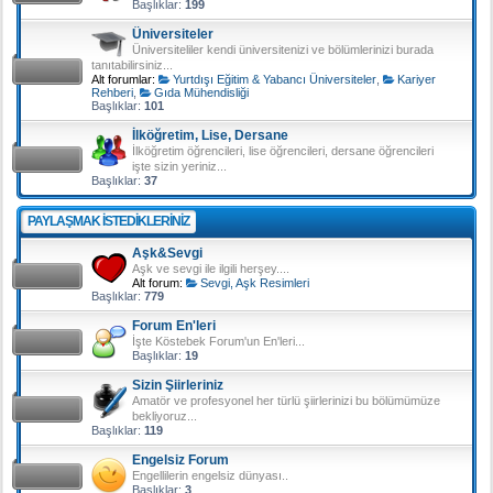
Başlıklar:
199
Üniversiteler
Üniversiteliler kendi üniversitenizi ve bölümlerinizi burada
tanıtabilirsiniz...
Alt forumlar:
Yurtdışı Eğitim & Yabancı Üniversiteler
,
Kariyer
Rehberi
,
Gıda Mühendisliği
Başlıklar:
101
İlköğretim, Lise, Dersane
İlköğretim öğrencileri, lise öğrencileri, dersane öğrencileri
işte sizin yeriniz...
Başlıklar:
37
PAYLAŞMAK ISTEDIKLERINIZ
Aşk&Sevgi
Aşk ve sevgi ile ilgili herşey....
Alt forum:
Sevgi, Aşk Resimleri
Başlıklar:
779
Forum En'leri
İşte Köstebek Forum'un En'leri...
Başlıklar:
19
Sizin Şiirleriniz
Amatör ve profesyonel her türlü şiirlerinizi bu bölümümüze
bekliyoruz...
Başlıklar:
119
Engelsiz Forum
Engellilerin engelsiz dünyası..
Başlıklar:
3