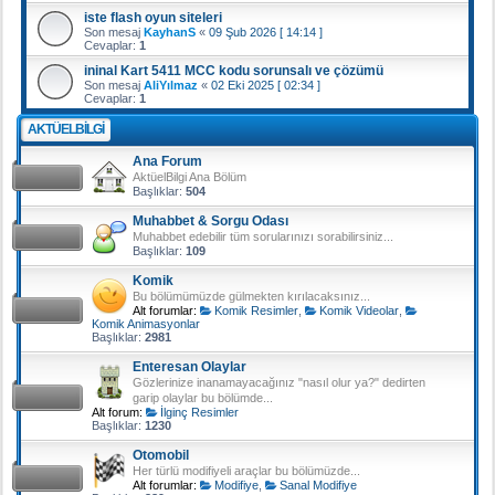
iste flash oyun siteleri
Son mesaj
KayhanS
«
09 Şub 2026 [ 14:14 ]
Cevaplar:
1
ininal Kart 5411 MCC kodu sorunsalı ve çözümü
Son mesaj
AliYılmaz
«
02 Eki 2025 [ 02:34 ]
Cevaplar:
1
AKTÜELBILGI
Ana Forum
AktüelBilgi Ana Bölüm
Başlıklar:
504
Muhabbet & Sorgu Odası
Muhabbet edebilir tüm sorularınızı sorabilirsiniz...
Başlıklar:
109
Komik
Bu bölümümüzde gülmekten kırılacaksınız...
Alt forumlar:
Komik Resimler
,
Komik Videolar
,
Komik Animasyonlar
Başlıklar:
2981
Enteresan Olaylar
Gözlerinize inanamayacağınız "nasıl olur ya?" dedirten
garip olaylar bu bölümde...
Alt forum:
İlginç Resimler
Başlıklar:
1230
Otomobil
Her türlü modifiyeli araçlar bu bölümüzde...
Alt forumlar:
Modifiye
,
Sanal Modifiye