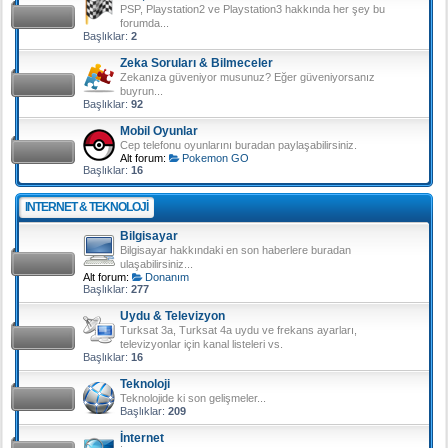
PSP, Playstation2 ve Playstation3 hakkında her şey bu
forumda...
Başlıklar:
2
Zeka Soruları & Bilmeceler
Zekanıza güveniyor musunuz? Eğer güveniyorsanız
buyrun...
Başlıklar:
92
Mobil Oyunlar
Cep telefonu oyunlarını buradan paylaşabilirsiniz.
Alt forum:
Pokemon GO
Başlıklar:
16
INTERNET & TEKNOLOJI
Bilgisayar
Bilgisayar hakkındaki en son haberlere buradan
ulaşabilirsiniz...
Alt forum:
Donanım
Başlıklar:
277
Uydu & Televizyon
Turksat 3a, Turksat 4a uydu ve frekans ayarları,
televizyonlar için kanal listeleri vs.
Başlıklar:
16
Teknoloji
Teknolojide ki son gelişmeler...
Başlıklar:
209
İnternet