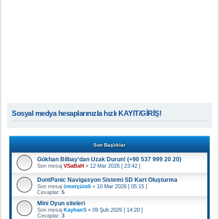
Sosyal medya hesaplarınızla hızlı KAYIT/GİRİŞ!
Son Başlıklar
Gökhan Bilbay'dan Uzak Durun! (+90 537 999 20 20)
Son mesaj
VSaBaH
«
12 Mar 2026 [ 23:42 ]
DontPanic Navigasyon Sistemi SD Kart Oluşturma
Son mesaj
ömerçüteli
«
10 Mar 2026 [ 05:15 ]
Cevaplar:
5
Mini Oyun siteleri
Son mesaj
KayhanS
«
09 Şub 2026 [ 14:20 ]
Cevaplar:
3