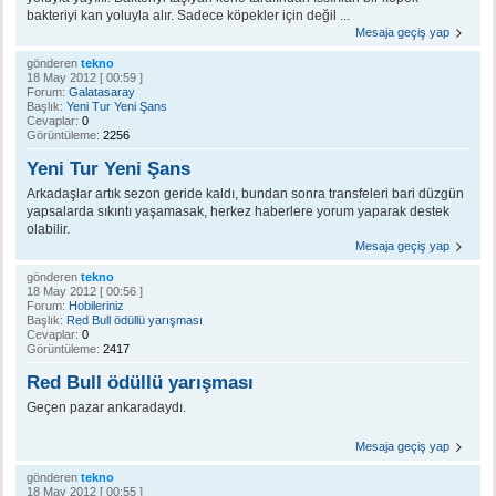
bakteriyi kan yoluyla alır. Sadece köpekler için değil ...
Mesaja geçiş yap
gönderen
tekno
18 May 2012 [ 00:59 ]
Forum:
Galatasaray
Başlık:
Yeni Tur Yeni Şans
Cevaplar:
0
Görüntüleme:
2256
Yeni Tur Yeni Şans
Arkadaşlar artık sezon geride kaldı, bundan sonra transfeleri bari düzgün
yapsalarda sıkıntı yaşamasak, herkez haberlere yorum yaparak destek
olabilir.
Mesaja geçiş yap
gönderen
tekno
18 May 2012 [ 00:56 ]
Forum:
Hobileriniz
Başlık:
Red Bull ödüllü yarışması
Cevaplar:
0
Görüntüleme:
2417
Red Bull ödüllü yarışması
Geçen pazar ankaradaydı.
Mesaja geçiş yap
gönderen
tekno
18 May 2012 [ 00:55 ]