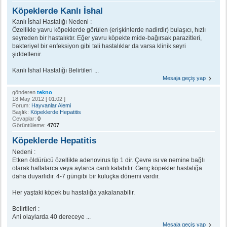
Köpeklerde Kanlı İshal
Kanlı İshal Hastalığı Nedeni :
Özellikle yavru köpeklerde görülen (erişkinlerde nadirdir) bulaşıcı, hızlı
seyreden bir hastalıktır. Eğer yavru köpekte mide-bağırsak parazitleri,
bakteriyel bir enfeksiyon gibi tali hastalıklar da varsa klinik seyri
şiddetlenir.
Kanlı İshal Hastalığı Belirtileri ...
Mesaja geçiş yap
gönderen
tekno
18 May 2012 [ 01:02 ]
Forum:
Hayvanlar Alemi
Başlık:
Köpeklerde Hepatitis
Cevaplar:
0
Görüntüleme:
4707
Köpeklerde Hepatitis
Nedeni :
Etken öldürücü özellikte adenovirus tip 1 dir. Çevre ısı ve nemine bağlı
olarak haftalarca veya aylarca canlı kalabilir. Genç köpekler hastalığa
daha duyarlıdır. 4-7 güngibi bir kuluçka dönemi vardır.
Her yaştaki köpek bu hastalığa yakalanabilir.
Belirtileri :
Ani olaylarda 40 dereceye ...
Mesaja geçiş yap