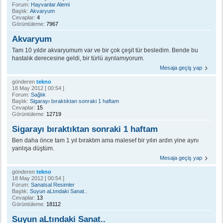
Forum:
Hayvanlar Alemi
Başlık:
Akvaryum
Cevaplar:
4
Görüntüleme:
7967
Akvaryum
Tam 10 yıldır akvaryumum var ve bir çok çeşit tür besledim. Bende bu
hastalık derecesine geldi, bir türlü ayrılamıyorum.
Mesaja geçiş yap
gönderen
tekno
18 May 2012 [ 00:54 ]
Forum:
Sağlık
Başlık:
Sigarayı bıraktıktan sonraki 1 haftam
Cevaplar:
15
Görüntüleme:
12719
Sigarayı bıraktıktan sonraki 1 haftam
Ben daha önce tam 1 yıl bıraktım ama malesef bir yılın ardın yine aynı
yanlışa düştüm.
Mesaja geçiş yap
gönderen
tekno
18 May 2012 [ 00:54 ]
Forum:
Sanatsal Resimler
Başlık:
Suyun aLtındaki Sanat..
Cevaplar:
13
Görüntüleme:
18112
Suyun aLtındaki Sanat..