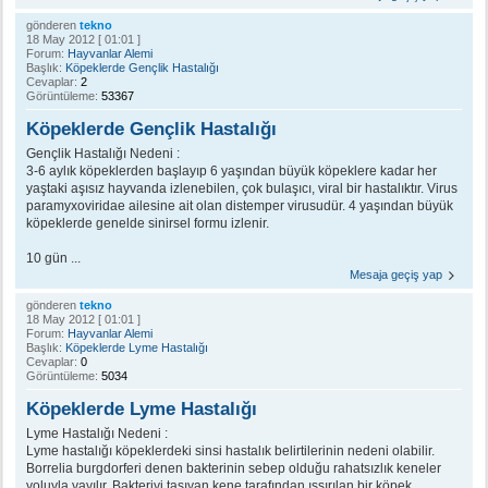
gönderen
tekno
18 May 2012 [ 01:01 ]
Forum:
Hayvanlar Alemi
Başlık:
Köpeklerde Gençlik Hastalığı
Cevaplar:
2
Görüntüleme:
53367
Köpeklerde Gençlik Hastalığı
Gençlik Hastalığı Nedeni :
3-6 aylık köpeklerden başlayıp 6 yaşından büyük köpeklere kadar her
yaştaki aşısız hayvanda izlenebilen, çok bulaşıcı, viral bir hastalıktır. Virus
paramyxoviridae ailesine ait olan distemper virusudür. 4 yaşından büyük
köpeklerde genelde sinirsel formu izlenir.
10 gün ...
Mesaja geçiş yap
gönderen
tekno
18 May 2012 [ 01:01 ]
Forum:
Hayvanlar Alemi
Başlık:
Köpeklerde Lyme Hastalığı
Cevaplar:
0
Görüntüleme:
5034
Köpeklerde Lyme Hastalığı
Lyme Hastalığı Nedeni :
Lyme hastalığı köpeklerdeki sinsi hastalık belirtilerinin nedeni olabilir.
Borrelia burgdorferi denen bakterinin sebep olduğu rahatsızlık keneler
yoluyla yayılır. Bakteriyi taşıyan kene tarafından ıssırılan bir köpek