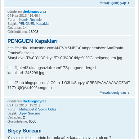
Mesaja geçiş yap
gönderen
thekingpoyraz
04 Haz 2013 [ 16:46 ]
Forum:
Komik Resimler
Başlık:
PENGUEN Kapakları
Cevaplar:
14
Görüntüleme:
13003
PENGUEN Kapakları
http://media1.ntvmsnbc.com/i/NTVMSNBC/Components/ArtAndPhoto-
Fronts/Sections-
StoryLevel/T%C3%BCrkiye/T%C3%BCrkiye%20Genel/penguen.jpg
http://galeri3.uludagsozluk.com/173/penguen-dergisi-
kapaklari_245299.jpg
http://3.bp.blogspot.com/_O0ah_LO3LiI/SoqzyaCBB3I/AAAAAAAAOZA/iT
71ZYUjIQA/s400/penguen ...
Mesaja geçiş yap
gönderen
thekingpoyraz
02 Haz 2013 [ 19:21 ]
Forum:
Muhabbet & Sorgu Odası
Başlık:
Bişey Sorcam
Cevaplar:
2
Görüntüleme:
6508
Bişey Sorcam
Ya şu sokak çetelerinin burunla ağızı kapatan şeyinin adı ne ?