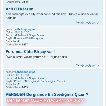
Görüntüleme:
28993
Acil GTA lazım.
Arkadaşlar gta vice city lazım bana indirme linki . Türkçe olursa sevinirim.
Sağolun.
Mesaja geçiş yap
gönderen
thekingpoyraz
09 Haz 2013 [ 16:37 ]
Forum:
Muhabbet & Sorgu Odası
Başlık:
Forumda Kötü Birşey var !
Cevaplar:
4
Görüntüleme:
6487
Forumda Kötü Birşey var !
Üyenin ismini yazamıyorum da "----" Şuna bakın !
Mesaja geçiş yap
gönderen
thekingpoyraz
04 Haz 2013 [ 16:58 ]
Forum:
Muhabbet & Sorgu Odası
Başlık:
PENGUEN Dergisinde En Sevdiğiniz Çizer ?
Cevaplar:
6
Görüntüleme:
9883
PENGUEN Dergisinde En Sevdiğiniz Çizer ?
Ben şahsen ÖZER AYDOGAN. YA SİZ ?