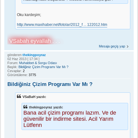
Oku kardeşim;
http://www.maxihaber.net/fotolar/2012_f ... 122012.htm
VSabah eyvallah . . .
Mesaja geçiş yap
gönderen
thekingpoyraz
02 Haz 2013 [ 17:34 ]
Forum:
Muhabbet & Sorgu Odası
Başlık:
Bildiğiniz Çizim Programı Var Mı ?
Cevaplar:
2
Görüntüleme:
3775
Bildiğiniz Çizim Programı Var Mı ?
VSaBaH yazdı:
thekingpoyraz yazdı:
Bana acil çizim programı lazım. Ve de
güvenilir bir indirme sitesi. Acil Yarım
Lütfenn