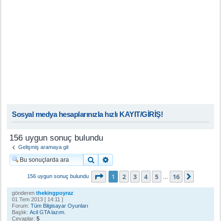
Sosyal medya hesaplarınızla hızlı KAYIT/GİRİŞ!
156 uygun sonuç bulundu
Gelişmiş aramaya git
Ara
Gelişmiş arama
1
. sayfa (Toplam
16
sayfa)
1
2
3
4
5
16
Sonraki
156 uygun sonuç bulundu
…
gönderen
thekingpoyraz
01 Tem 2013 [ 14:11 ]
Forum:
Tüm Bilgisayar Oyunları
Başlık:
Acil GTA lazım.
Cevaplar:
5