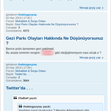
Mesaja geçiş yap
gönderen
thekingpoyraz
02 Haz 2013 [ 17:40 ]
Forum:
Muhabbet & Sorgu Odası
Başlık:
Gezi Parkı Olayları Hakkında Ne Düşünüyorsunuz ?
Cevaplar:
3
Görüntüleme:
4373
Gezi Parkı Olayları Hakkında Ne Düşünüyorsunuz
?
Bence polis tamamen geri çekilmeli.
Bu arada ismimin rengini
VSabah
gibi ideğiştiremiyom nası olcak o ?
Mesaja geçiş yap
gönderen
thekingpoyraz
02 Haz 2013 [ 17:39 ]
Forum:
Muhabbet & Sorgu Odası
Başlık:
Twitter'da . . .
Cevaplar:
2
Görüntüleme:
3664
Twitter'da . . .
VSaBaH yazdı:
thekingpoyraz yazdı:
Hashtag nasıl oluşturulur ? Mesela #direnisteyiz gibi .