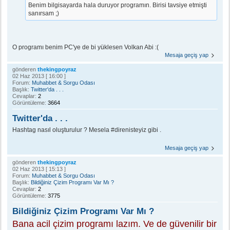
Benim bilgisayarda hala duruyor programın. Birisi tavsiye etmişti
sanırsam ;)
O programı benim PC'ye de bi yüklesen Volkan Abi :(
Mesaja geçiş yap
gönderen
thekingpoyraz
02 Haz 2013 [ 16:00 ]
Forum:
Muhabbet & Sorgu Odası
Başlık:
Twitter'da . . .
Cevaplar:
2
Görüntüleme:
3664
Twitter'da . . .
Hashtag nasıl oluşturulur ? Mesela #direnisteyiz gibi .
Mesaja geçiş yap
gönderen
thekingpoyraz
02 Haz 2013 [ 15:13 ]
Forum:
Muhabbet & Sorgu Odası
Başlık:
Bildiğiniz Çizim Programı Var Mı ?
Cevaplar:
2
Görüntüleme:
3775
Bildiğiniz Çizim Programı Var Mı ?
Bana acil çizim programı lazım. Ve de güvenilir bir