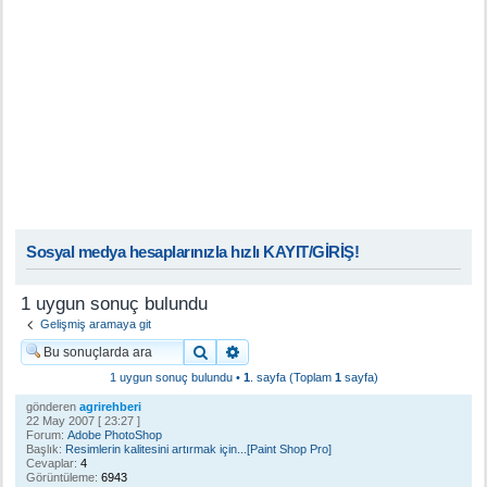
Sosyal medya hesaplarınızla hızlı KAYIT/GİRİŞ!
1 uygun sonuç bulundu
Gelişmiş aramaya git
Ara
Gelişmiş arama
1 uygun sonuç bulundu •
1
. sayfa (Toplam
1
sayfa)
gönderen
agrirehberi
22 May 2007 [ 23:27 ]
Forum:
Adobe PhotoShop
Başlık:
Resimlerin kalitesini artırmak için...[Paint Shop Pro]
Cevaplar:
4
Görüntüleme:
6943