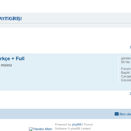
KAYIT/GİRİŞ!
miş arama
rkçe + Full
gönde
06 Nis 
r misiniz
Forum
Başlık
Cevapl
Görün
Bize ula
Powered by
phpBB
® Forum
Software © phpBB Limited