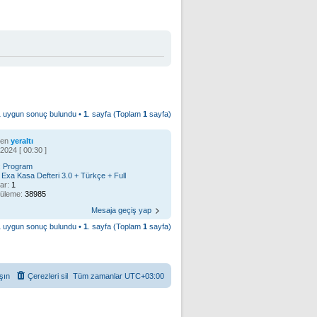
1 uygun sonuç bulundu •
1
. sayfa (Toplam
1
sayfa)
ren
yeraltı
2024 [ 00:30 ]
:
Program
:
Exa Kasa Defteri 3.0 + Türkçe + Full
ar:
1
tüleme:
38985
Mesaja geçiş yap
1 uygun sonuç bulundu •
1
. sayfa (Toplam
1
sayfa)
şın
Çerezleri sil
Tüm zamanlar
UTC+03:00