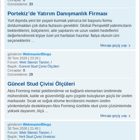
Cevaplar:
0
Görüntüleme:
33
Portekiz’de Yatırım Danışmanlık Firması
Yurt dışında yeni bir yaşam kurmak yalnızca bir başvuru formu
doldurmaktan çok daha fazlasını gerektirir. Global Perspektif yatırımcıların
beklentilerini, bütçelerini, aile yapılarını ve uzun vadeli hedeflerini
değerlendirerek kişiye özel yol haritaları hazırlar. İtalya oturum izni
seçeneklerini ...
Mesaja geçiş yap
gönderen
WebmasterBlogu
30 Tem 2026 [ 23:29 ]
Forum:
Web Sitenizi Tanıtın..!
Başlık:
Güncel Stud Çivisi Ölçüleri
Cevaplar:
0
Görüntüleme:
29
Güncel Stud Çivisi Ölçüleri
Atos Forming metal şekillendirme ve bağlantı elemanları üretiminde
mühendislik, kalite ve güvenilirliği aynı çizgide buluşturan güçlü bir üretim
markasıdır. Sıcak ve soğuk dövme tecrübesini modern üretim
yöntemleriyle destekleyen Atos Forming özellikle stud çivisi çözümlerinde
yüksek dayanım, ölçü ...
Mesaja geçiş yap
gönderen
WebmasterBlogu
30 Tem 2026 [ 21:45 ]
Forum:
Web Sitenizi Tanıtın..!
Başlık:
Yerli Stud Çivisi Üreticisi