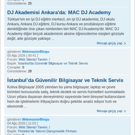
Görüntüleme:
25
DJ Akademisi Ankara'da: MAC DJ Academy
Türkiye'nin en iyi DJ eğitim merkezi, en iyi DJ akademisi, DJ okulu
Ankara, Ankara DJ eğitimi, DJ kursu Ankara ve prodüksiyon eğitimi
denildiğinde öne çıkan isimlerden biri MAC DJ Academy'dir. MAC DJ
Academy diğer birçok akademinin aksine öğrencilerine müşteri gözüyle
değil, aile gözüyle yaklaşır ...
Mesaja geçiş yap
gönderen
WebmasterBlogu
05 Ağu 2026 [ 00:41 ]
Forum:
Web Sitenizi Tanıtın..!
Başlık:
İstanbul’da Güvenilir Bilgisayar ve Teknik Servis
Cevaplar:
0
Görüntüleme:
28
İstanbul’da Güvenilir Bilgisayar ve Teknik Servis
Koliva Bilgisayar 2005 yılından bu yana bilgisayar, laptop ve çevre
birimleri konusunda satış, teknik destek ve servis hizmetleri sunmaktadır.
Uzun yıllara dayanan deneyimimiz sayesinde hem bireysel kullanıcıların
hem de işletmelerin ihtiyaçlarını doğru şekilde analiz ediyor hızlı ve
ekonomik ...
Mesaja geçiş yap
gönderen
WebmasterBlogu
04 Ağu 2026 [ 11:03 ]
Forum:
Web Sitenizi Tanıtın..!
Başlık:
Portekiz’de Yatırım Danışmanlık Firması