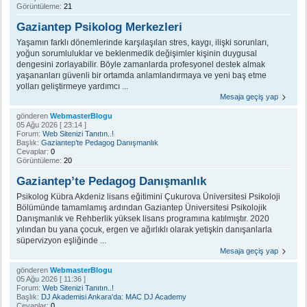
Görüntüleme:
21
Gaziantep Psikolog Merkezleri
Yaşamın farklı dönemlerinde karşılaşılan stres, kaygı, ilişki sorunları,
yoğun sorumluluklar ve beklenmedik değişimler kişinin duygusal
dengesini zorlayabilir. Böyle zamanlarda profesyonel destek almak
yaşananları güvenli bir ortamda anlamlandırmaya ve yeni baş etme
yolları geliştirmeye yardımcı ...
Mesaja geçiş yap
gönderen
WebmasterBlogu
05 Ağu 2026 [ 23:14 ]
Forum:
Web Sitenizi Tanıtın..!
Başlık:
Gaziantep’te Pedagog Danışmanlık
Cevaplar:
0
Görüntüleme:
20
Gaziantep’te Pedagog Danışmanlık
Psikolog Kübra Akdeniz lisans eğitimini Çukurova Üniversitesi Psikoloji
Bölümünde tamamlamış ardından Gaziantep Üniversitesi Psikolojik
Danışmanlık ve Rehberlik yüksek lisans programına katılmıştır. 2020
yılından bu yana çocuk, ergen ve ağırlıklı olarak yetişkin danışanlarla
süpervizyon eşliğinde ...
Mesaja geçiş yap
gönderen
WebmasterBlogu
05 Ağu 2026 [ 11:36 ]
Forum:
Web Sitenizi Tanıtın..!
Başlık:
DJ Akademisi Ankara'da: MAC DJ Academy
Cevaplar:
0