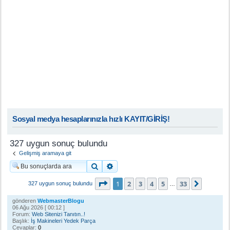
Sosyal medya hesaplarınızla hızlı KAYIT/GİRİŞ!
327 uygun sonuç bulundu
Gelişmiş aramaya git
Ara
Gelişmiş arama
1
. sayfa (Toplam
33
sayfa)
1
2
3
4
5
33
Sonraki
327 uygun sonuç bulundu
…
gönderen
WebmasterBlogu
06 Ağu 2026 [ 00:12 ]
Forum:
Web Sitenizi Tanıtın..!
Başlık:
İş Makineleri Yedek Parça
Cevaplar:
0