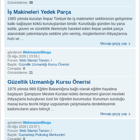
Görüntüleme:
38
İş Makineleri Yedek Parça
1985 yılında kurulan İmpar Türkiye’de iş makineleri sektörünün gelişimine
katkı sağlayan köklü kuruluşlardan biridir. Kurulduğu günden bu yana
kalite, güven ve süreklilik ilkeleriyle hareket eden İmpar yedek parça
alanındaki yatırımlarıyla sektöre yön vermiş, müşterilerinin ihtiyaçlarına
hızlı ve ...
Mesaja geçiş yap
gönderen
WebmasterBlogu
05 Ağu 2026 [ 23:55 ]
Forum:
Web Sitenizi Tanıtın..!
Başlık:
Güzellik Uzmanlığı Kursu Önerisi
Cevaplar:
0
Görüntüleme:
21
Güzellik Uzmanlığı Kursu Önerisi
1976 yılında Milli Eğitim Bakanlığına bağlı olarak eğitim hayatına
başlayan Şampiyon Meslek Kursları köklü deneyimini güncel mesleki
ihtiyaçlarla buluşturan özel bir öğretim kurumudur. Kurumun sunduğu
masaj kursu teorik bilgiyi uygulamalı çalışmalarla destekleyerek
katılımcıların alanı bilinçli ...
Mesaja geçiş yap
gönderen
WebmasterBlogu
05 Ağu 2026 [ 23:37 ]
Forum:
Web Sitenizi Tanıtın..!
Başlık:
Gaziantep Psikolog Merkezleri
Cevaplar:
0