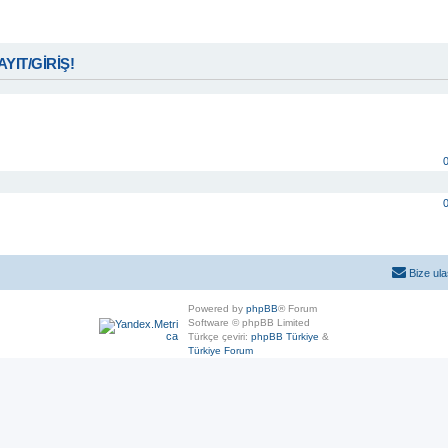
KAYIT/GİRİŞ!
Bize ula
Powered by
phpBB
® Forum
Software © phpBB Limited
Türkçe çeviri:
phpBB Türkiye
&
Türkiye Forum