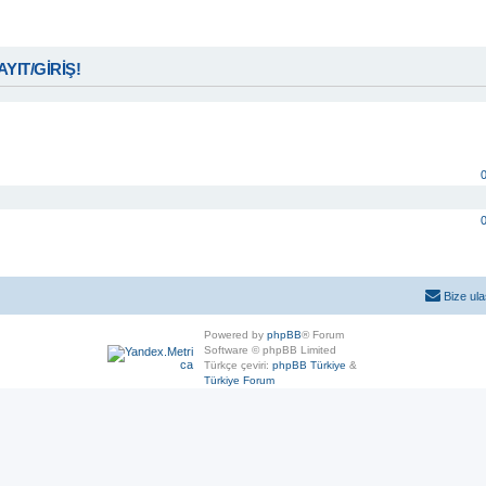
KAYIT/GİRİŞ!
Bize ula
Powered by
phpBB
® Forum
Software © phpBB Limited
Türkçe çeviri:
phpBB Türkiye
&
Türkiye Forum