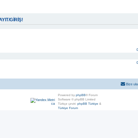
KAYIT/GİRİŞ!
Bize ula
Powered by
phpBB
® Forum
Software © phpBB Limited
Türkçe çeviri:
phpBB Türkiye
&
Türkiye Forum