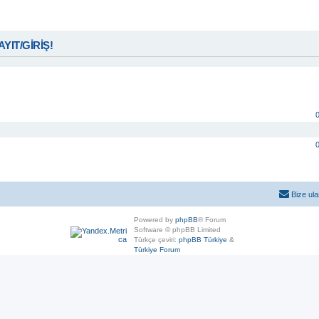
KAYIT/GİRİŞ!
Bize ula
Powered by
phpBB
® Forum
Software © phpBB Limited
Türkçe çeviri:
phpBB Türkiye
&
Türkiye Forum