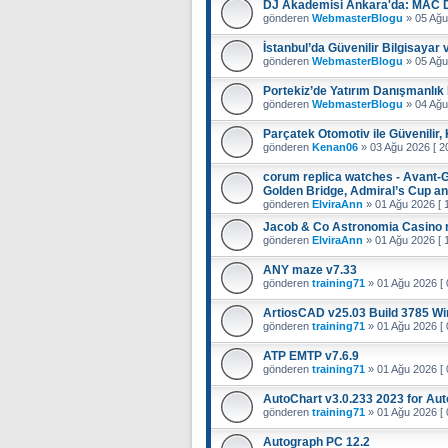
DJ Akademisi Ankara'da: MAC
gönderen
WebmasterBlogu
»
05 Ağu
İstanbul’da Güvenilir Bilgisayar 
gönderen
WebmasterBlogu
»
05 Ağu
Portekiz’de Yatırım Danışmanlık
gönderen
WebmasterBlogu
»
04 Ağu
Parçatek Otomotiv ile Güvenilir, 
gönderen
Kenan06
»
03 Ağu 2026 [ 20
corum replica watches - Avant
Golden Bridge, Admiral’s Cup an
gönderen
ElviraAnn
»
01 Ağu 2026 [ 1
Jacob & Co Astronomia Casino r
gönderen
ElviraAnn
»
01 Ağu 2026 [ 1
ANY maze v7.33
gönderen
training71
»
01 Ağu 2026 [ 
ArtiosCAD v25.03 Build 3785 W
gönderen
training71
»
01 Ağu 2026 [ 
ATP EMTP v7.6.9
gönderen
training71
»
01 Ağu 2026 [ 
AutoChart v3.0.233 2023 for Au
gönderen
training71
»
01 Ağu 2026 [ 
Autograph PC 12.2