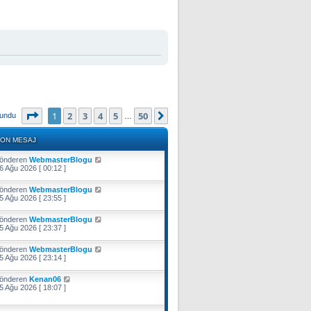
1
. sayfa (Toplam
50
sayfa)
1
2
3
4
5
50
Sonraki
lundu
…
ON MESAJ
önderen
WebmasterBlogu
6 Ağu 2026 [ 00:12 ]
önderen
WebmasterBlogu
5 Ağu 2026 [ 23:55 ]
önderen
WebmasterBlogu
5 Ağu 2026 [ 23:37 ]
önderen
WebmasterBlogu
5 Ağu 2026 [ 23:14 ]
önderen
Kenan06
5 Ağu 2026 [ 18:07 ]