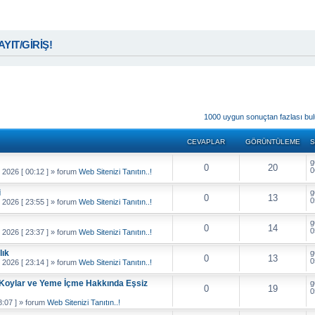
KAYIT/GİRİŞ!
miş arama
1000 uygun sonuçtan fazlası bu
CEVAPLAR
GÖRÜNTÜLEME
S
g
0
20
0
 2026 [ 00:12 ]
» forum
Web Sitenizi Tanıtın..!
i
g
0
13
0
 2026 [ 23:55 ]
» forum
Web Sitenizi Tanıtın..!
g
0
14
0
 2026 [ 23:37 ]
» forum
Web Sitenizi Tanıtın..!
lık
g
0
13
0
 2026 [ 23:14 ]
» forum
Web Sitenizi Tanıtın..!
, Koylar ve Yeme İçme Hakkında Eşsiz
g
0
19
0
:07 ]
» forum
Web Sitenizi Tanıtın..!