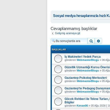
Sosyal medya hesaplarınızla hızlı 
Cevaplanmamış başlıklar
Gelişmiş aramaya git
Ara
Geliş
BAŞLIKLAR
İş Makineleri Yedek Parça
gönderen
WebmasterBlogu
»
06 Ağu
Güzellik Uzmanlığı Kursu Öneris
gönderen
WebmasterBlogu
»
05 Ağu
Gaziantep Psikolog Merkezleri
gönderen
WebmasterBlogu
»
05 Ağu
Gaziantep’te Pedagog Danışman
gönderen
WebmasterBlogu
»
05 Ağu
Göcek Rehberi ile Tekne Turları
Bilgiler
gönderen
Kenan06
»
05 Ağu 2026 [ 18