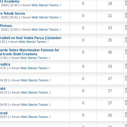
 DJ Academy
g
0
18
0
 2026 [ 11:36 ]
» forum
Web Sitenizi Tanıtın..!
ve Teknik Servis
g
0
21
0
 2026 [ 00:41 ]
» forum
Web Sitenizi Tanıtın..!
 Firması
g
0
23
0
 2026 [ 11:03 ]
» forum
Web Sitenizi Tanıtın..!
Kaliteli ve Hızlı Yedek Parça Çözümleri
g
0
25
0
:20 ]
» forum
Web Sitenizi Tanıtın..!
-Garde Swiss Watchmaker Famous for
g
0
40
0
d Iconic Bold Creations
0:38 ]
» forum
Web Sitenizi Tanıtın..!
eplica
g
0
33
0
0:37 ]
» forum
Web Sitenizi Tanıtın..!
g
0
27
0
04:20 ]
» forum
Web Sitenizi Tanıtın..!
in64
g
0
27
0
04:13 ]
» forum
Web Sitenizi Tanıtın..!
g
0
27
0
04:05 ]
» forum
Web Sitenizi Tanıtın..!
tocad
g
0
26
0
03:57 ]
» forum
Web Sitenizi Tanıtın..!
g