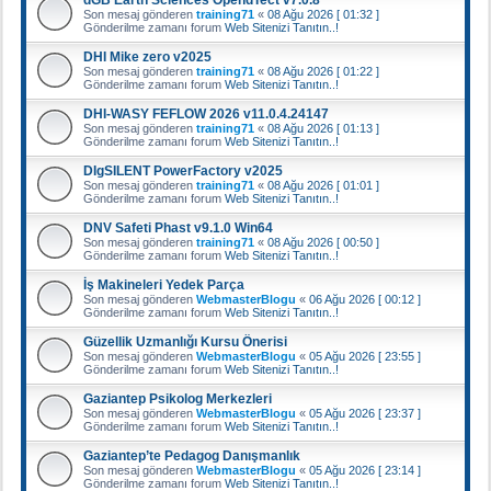
Son mesaj gönderen
training71
«
08 Ağu 2026 [ 01:32 ]
Gönderilme zamanı forum
Web Sitenizi Tanıtın..!
DHI Mike zero v2025
Son mesaj gönderen
training71
«
08 Ağu 2026 [ 01:22 ]
Gönderilme zamanı forum
Web Sitenizi Tanıtın..!
DHI-WASY FEFLOW 2026 v11.0.4.24147
Son mesaj gönderen
training71
«
08 Ağu 2026 [ 01:13 ]
Gönderilme zamanı forum
Web Sitenizi Tanıtın..!
DIgSILENT PowerFactory v2025
Son mesaj gönderen
training71
«
08 Ağu 2026 [ 01:01 ]
Gönderilme zamanı forum
Web Sitenizi Tanıtın..!
DNV Safeti Phast v9.1.0 Win64
Son mesaj gönderen
training71
«
08 Ağu 2026 [ 00:50 ]
Gönderilme zamanı forum
Web Sitenizi Tanıtın..!
İş Makineleri Yedek Parça
Son mesaj gönderen
WebmasterBlogu
«
06 Ağu 2026 [ 00:12 ]
Gönderilme zamanı forum
Web Sitenizi Tanıtın..!
Güzellik Uzmanlığı Kursu Önerisi
Son mesaj gönderen
WebmasterBlogu
«
05 Ağu 2026 [ 23:55 ]
Gönderilme zamanı forum
Web Sitenizi Tanıtın..!
Gaziantep Psikolog Merkezleri
Son mesaj gönderen
WebmasterBlogu
«
05 Ağu 2026 [ 23:37 ]
Gönderilme zamanı forum
Web Sitenizi Tanıtın..!
Gaziantep’te Pedagog Danışmanlık
Son mesaj gönderen
WebmasterBlogu
«
05 Ağu 2026 [ 23:14 ]
Gönderilme zamanı forum
Web Sitenizi Tanıtın..!