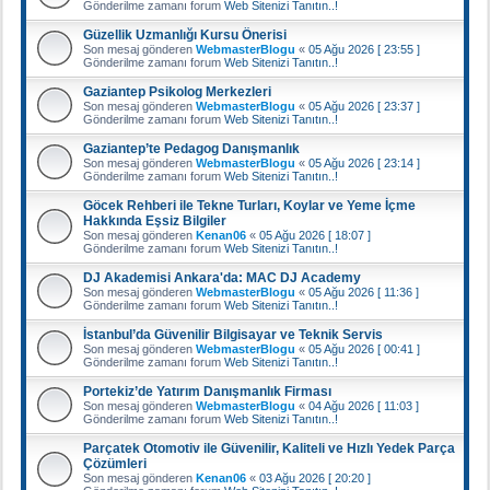
Gönderilme zamanı forum
Web Sitenizi Tanıtın..!
Güzellik Uzmanlığı Kursu Önerisi
Son mesaj gönderen
WebmasterBlogu
«
05 Ağu 2026 [ 23:55 ]
Gönderilme zamanı forum
Web Sitenizi Tanıtın..!
Gaziantep Psikolog Merkezleri
Son mesaj gönderen
WebmasterBlogu
«
05 Ağu 2026 [ 23:37 ]
Gönderilme zamanı forum
Web Sitenizi Tanıtın..!
Gaziantep’te Pedagog Danışmanlık
Son mesaj gönderen
WebmasterBlogu
«
05 Ağu 2026 [ 23:14 ]
Gönderilme zamanı forum
Web Sitenizi Tanıtın..!
Göcek Rehberi ile Tekne Turları, Koylar ve Yeme İçme
Hakkında Eşsiz Bilgiler
Son mesaj gönderen
Kenan06
«
05 Ağu 2026 [ 18:07 ]
Gönderilme zamanı forum
Web Sitenizi Tanıtın..!
DJ Akademisi Ankara'da: MAC DJ Academy
Son mesaj gönderen
WebmasterBlogu
«
05 Ağu 2026 [ 11:36 ]
Gönderilme zamanı forum
Web Sitenizi Tanıtın..!
İstanbul’da Güvenilir Bilgisayar ve Teknik Servis
Son mesaj gönderen
WebmasterBlogu
«
05 Ağu 2026 [ 00:41 ]
Gönderilme zamanı forum
Web Sitenizi Tanıtın..!
Portekiz’de Yatırım Danışmanlık Firması
Son mesaj gönderen
WebmasterBlogu
«
04 Ağu 2026 [ 11:03 ]
Gönderilme zamanı forum
Web Sitenizi Tanıtın..!
Parçatek Otomotiv ile Güvenilir, Kaliteli ve Hızlı Yedek Parça
Çözümleri
Son mesaj gönderen
Kenan06
«
03 Ağu 2026 [ 20:20 ]