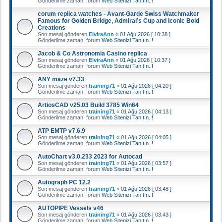
Gönderilme zamanı forum
Web Sitenizi Tanıtın..!
corum replica watches - Avant-Garde Swiss Watchmaker
Famous for Golden Bridge, Admiral’s Cup and Iconic Bold
Creations
Son mesaj gönderen
ElviraAnn
«
01 Ağu 2026 [ 10:38 ]
Gönderilme zamanı forum
Web Sitenizi Tanıtın..!
Jacob & Co Astronomia Casino replica
Son mesaj gönderen
ElviraAnn
«
01 Ağu 2026 [ 10:37 ]
Gönderilme zamanı forum
Web Sitenizi Tanıtın..!
ANY maze v7.33
Son mesaj gönderen
training71
«
01 Ağu 2026 [ 04:20 ]
Gönderilme zamanı forum
Web Sitenizi Tanıtın..!
ArtiosCAD v25.03 Build 3785 Win64
Son mesaj gönderen
training71
«
01 Ağu 2026 [ 04:13 ]
Gönderilme zamanı forum
Web Sitenizi Tanıtın..!
ATP EMTP v7.6.9
Son mesaj gönderen
training71
«
01 Ağu 2026 [ 04:05 ]
Gönderilme zamanı forum
Web Sitenizi Tanıtın..!
AutoChart v3.0.233 2023 for Autocad
Son mesaj gönderen
training71
«
01 Ağu 2026 [ 03:57 ]
Gönderilme zamanı forum
Web Sitenizi Tanıtın..!
Autograph PC 12.2
Son mesaj gönderen
training71
«
01 Ağu 2026 [ 03:48 ]
Gönderilme zamanı forum
Web Sitenizi Tanıtın..!
AUTOPIPE Vessels v46
Son mesaj gönderen
training71
«
01 Ağu 2026 [ 03:43 ]
Gönderilme zamanı forum
Web Sitenizi Tanıtın..!