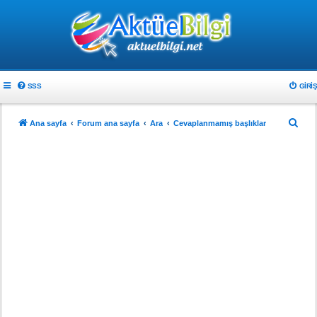
SSS
GIRIŞ
A
Ana sayfa
Forum ana sayfa
Ara
Cevaplanmamış başlıklar
r
a