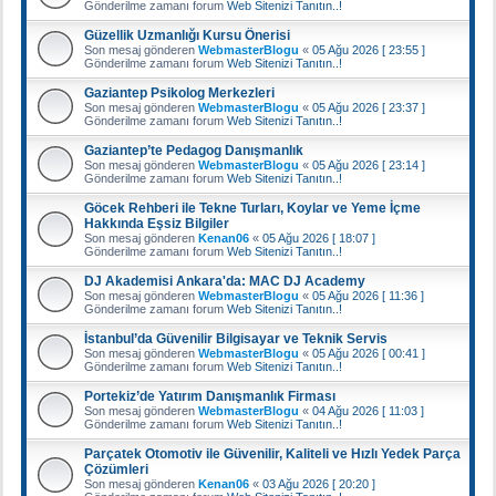
Gönderilme zamanı forum
Web Sitenizi Tanıtın..!
Güzellik Uzmanlığı Kursu Önerisi
Son mesaj gönderen
WebmasterBlogu
«
05 Ağu 2026 [ 23:55 ]
Gönderilme zamanı forum
Web Sitenizi Tanıtın..!
Gaziantep Psikolog Merkezleri
Son mesaj gönderen
WebmasterBlogu
«
05 Ağu 2026 [ 23:37 ]
Gönderilme zamanı forum
Web Sitenizi Tanıtın..!
Gaziantep’te Pedagog Danışmanlık
Son mesaj gönderen
WebmasterBlogu
«
05 Ağu 2026 [ 23:14 ]
Gönderilme zamanı forum
Web Sitenizi Tanıtın..!
Göcek Rehberi ile Tekne Turları, Koylar ve Yeme İçme
Hakkında Eşsiz Bilgiler
Son mesaj gönderen
Kenan06
«
05 Ağu 2026 [ 18:07 ]
Gönderilme zamanı forum
Web Sitenizi Tanıtın..!
DJ Akademisi Ankara'da: MAC DJ Academy
Son mesaj gönderen
WebmasterBlogu
«
05 Ağu 2026 [ 11:36 ]
Gönderilme zamanı forum
Web Sitenizi Tanıtın..!
İstanbul’da Güvenilir Bilgisayar ve Teknik Servis
Son mesaj gönderen
WebmasterBlogu
«
05 Ağu 2026 [ 00:41 ]
Gönderilme zamanı forum
Web Sitenizi Tanıtın..!
Portekiz’de Yatırım Danışmanlık Firması
Son mesaj gönderen
WebmasterBlogu
«
04 Ağu 2026 [ 11:03 ]
Gönderilme zamanı forum
Web Sitenizi Tanıtın..!
Parçatek Otomotiv ile Güvenilir, Kaliteli ve Hızlı Yedek Parça
Çözümleri
Son mesaj gönderen
Kenan06
«
03 Ağu 2026 [ 20:20 ]