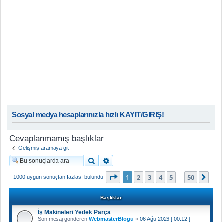
Sosyal medya hesaplarınızla hızlı KAYIT/GİRİŞ!
Cevaplanmamış başlıklar
Gelişmiş aramaya git
Ara
Gelişmiş arama
1
. sayfa (Toplam
50
sayfa)
1
2
3
4
5
50
Son
1000 uygun sonuçtan fazlası bulundu
…
Başlıklar
İş Makineleri Yedek Parça
Son mesaj gönderen
WebmasterBlogu
«
06 Ağu 2026 [ 00:12 ]