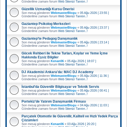
Gönderilme zamanı forum
Web Sitenizi Tanıtın..!
Güzellik Uzmanlığı Kursu Önerisi
Son mesaj gönderen
WebmasterBlogu
«
05 Ağu 2026 [ 23:55 ]
Gönderilme zamanı forum
Web Sitenizi Tanıtın..!
Gaziantep Psikolog Merkezleri
Son mesaj gönderen
WebmasterBlogu
«
05 Ağu 2026 [ 23:37 ]
Gönderilme zamanı forum
Web Sitenizi Tanıtın..!
Gaziantep’te Pedagog Danışmanlık
Son mesaj gönderen
WebmasterBlogu
«
05 Ağu 2026 [ 23:14 ]
Gönderilme zamanı forum
Web Sitenizi Tanıtın..!
Göcek Rehberi ile Tekne Turları, Koylar ve Yeme İçme
Hakkında Eşsiz Bilgiler
Son mesaj gönderen
Kenan06
«
05 Ağu 2026 [ 18:07 ]
Gönderilme zamanı forum
Web Sitenizi Tanıtın..!
DJ Akademisi Ankara'da: MAC DJ Academy
Son mesaj gönderen
WebmasterBlogu
«
05 Ağu 2026 [ 11:36 ]
Gönderilme zamanı forum
Web Sitenizi Tanıtın..!
İstanbul’da Güvenilir Bilgisayar ve Teknik Servis
Son mesaj gönderen
WebmasterBlogu
«
05 Ağu 2026 [ 00:41 ]
Gönderilme zamanı forum
Web Sitenizi Tanıtın..!
Portekiz’de Yatırım Danışmanlık Firması
Son mesaj gönderen
WebmasterBlogu
«
04 Ağu 2026 [ 11:03 ]
Gönderilme zamanı forum
Web Sitenizi Tanıtın..!
Parçatek Otomotiv ile Güvenilir, Kaliteli ve Hızlı Yedek Parça
Çözümleri
Son mesaj gönderen
Kenan06
«
03 Ağu 2026 [ 20:20 ]