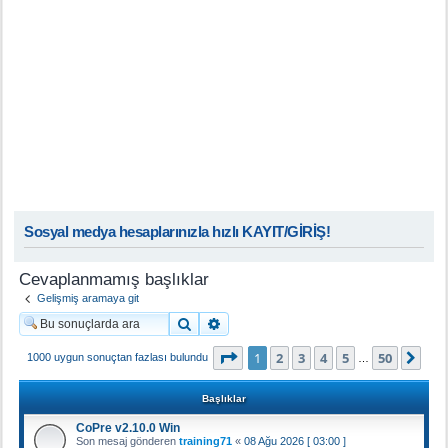
Sosyal medya hesaplarınızla hızlı KAYIT/GİRİŞ!
Cevaplanmamış başlıklar
Gelişmiş aramaya git
Ara
Gelişmiş arama
1
. sayfa (Toplam
50
sayfa)
1
2
3
4
5
50
Son
1000 uygun sonuçtan fazlası bulundu
…
Başlıklar
CoPre v2.10.0 Win
Son mesaj gönderen
training71
«
08 Ağu 2026 [ 03:00 ]