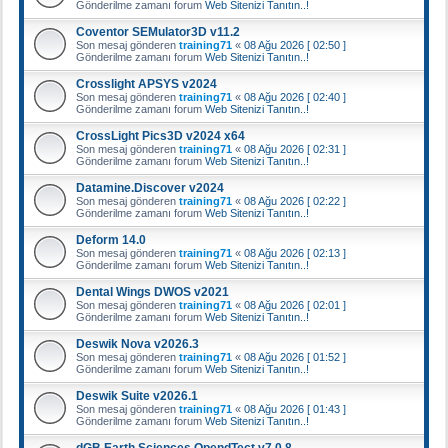
Gönderilme zamanı forum
Web Sitenizi Tanıtın..!
Coventor SEMulator3D v11.2
Son mesaj gönderen
training71
«
08 Ağu 2026 [ 02:50 ]
Gönderilme zamanı forum
Web Sitenizi Tanıtın..!
Crosslight APSYS v2024
Son mesaj gönderen
training71
«
08 Ağu 2026 [ 02:40 ]
Gönderilme zamanı forum
Web Sitenizi Tanıtın..!
CrossLight Pics3D v2024 x64
Son mesaj gönderen
training71
«
08 Ağu 2026 [ 02:31 ]
Gönderilme zamanı forum
Web Sitenizi Tanıtın..!
Datamine.Discover v2024
Son mesaj gönderen
training71
«
08 Ağu 2026 [ 02:22 ]
Gönderilme zamanı forum
Web Sitenizi Tanıtın..!
Deform 14.0
Son mesaj gönderen
training71
«
08 Ağu 2026 [ 02:13 ]
Gönderilme zamanı forum
Web Sitenizi Tanıtın..!
Dental Wings DWOS v2021
Son mesaj gönderen
training71
«
08 Ağu 2026 [ 02:01 ]
Gönderilme zamanı forum
Web Sitenizi Tanıtın..!
Deswik Nova v2026.3
Son mesaj gönderen
training71
«
08 Ağu 2026 [ 01:52 ]
Gönderilme zamanı forum
Web Sitenizi Tanıtın..!
Deswik Suite v2026.1
Son mesaj gönderen
training71
«
08 Ağu 2026 [ 01:43 ]
Gönderilme zamanı forum
Web Sitenizi Tanıtın..!
dGB Earth Sciences OpendTect v7.0.8