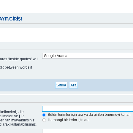
KAYIT/GİRİŞ!
ords “inside quotes” will
t OR between words if
 kelimeleri,
-
ile
Bütün terimler için ara ya da girilen önermeyi kullan
elimeleri ve
|
ile
Herhangi bir terim için ara
i tanımlayabilirsiniz.
larak kullanabilirsiniz.