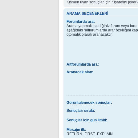
Kısmen uyan sonuçlar için * işaretini joker o
ARAMA SEÇENEKLERI
Forumlarda ara:
Arama yapmak istediğiniz forum veya forum
aşağıdaki “altforumlarda ara“ özelliğini ka
otomatik olarak aranacaktır.
Altforumlarda ara:
Aranacak alan:
Görüntülenecek sonuçlar:
Sonuçları sırala:
Sonuçlar için gün limiti:
Mesajın ilk:
RETURN_FIRST_EXPLAIN