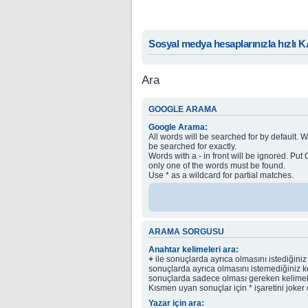
Sosyal medya hesaplarınızla hızlı 
Ara
GOOGLE ARAMA
Google Arama:
All words will be searched for by default. W
be searched for exactly.
Words with a - in front will be ignored. Pu
only one of the words must be found.
Use * as a wildcard for partial matches.
ARAMA SORGUSU
Anahtar kelimeleri ara:
+
ile sonuçlarda ayrıca olmasını istediğiniz
sonuçlarda ayrıca olmasını istemediğiniz k
sonuçlarda sadece olması gereken kelimeler
Kısmen uyan sonuçlar için * işaretini joker o
Yazar için ara: