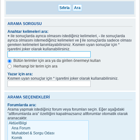
ARAMA SORGUSU
Anahtar kelimeleri ara:
+
ile sonuçlarda ayrıca olmasını istediğiniz kelimeleri,
-
ile sonuçlarda
ayrıca olmasını istemediğiniz kelimeleri ve
|
ile sonuçlarda sadece olması
gereken kelimeleri tanımlayabilirsiniz. Kısmen uyan sonuçlar için *
işaretini joker olarak kullanabilirsiniz.
Bütün terimler için ara ya da girilen önermeyi kullan
Herhangi bir terim için ara
Yazar için ara:
Kısmen uyan sonuçlar için * işaretini joker olarak kullanabilirsiniz.
ARAMA SEÇENEKLERI
Forumlarda ara:
Arama yapmak istediğiniz forum veya forumları seçin. Eğer aşağıdaki
“altforumlarda ara“ özelliğini kapatmazsanız altforumlar otomatik olarak
aranacaktır.