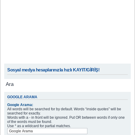
Sosyal medya hesaplarınızla hızlı KAYIT/GİRİŞ!
Ara
GOOGLE ARAMA
Google Arama:
All words will be searched for by default. Words “inside quotes” will be
searched for exactly.
Words with a - in front will be ignored. Put OR between words if only one
of the words must be found.
Use * as a wildcard for partial matches.