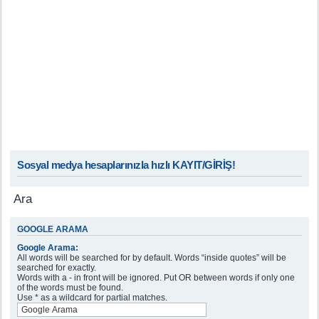
Sosyal medya hesaplarınızla hızlı KAYIT/GİRİŞ!
Ara
GOOGLE ARAMA
Google Arama:
All words will be searched for by default. Words “inside quotes” will be
searched for exactly.
Words with a - in front will be ignored. Put OR between words if only one
of the words must be found.
Use * as a wildcard for partial matches.