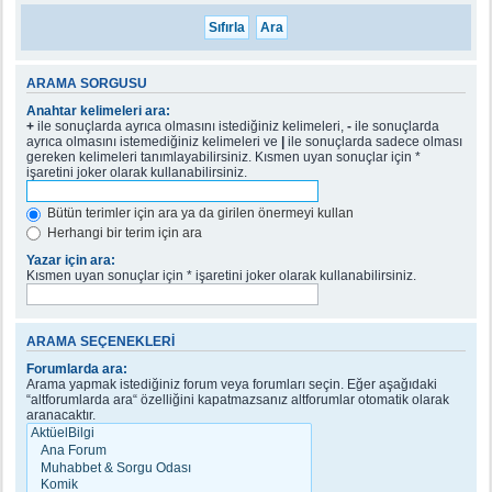
ARAMA SORGUSU
Anahtar kelimeleri ara:
+
ile sonuçlarda ayrıca olmasını istediğiniz kelimeleri,
-
ile sonuçlarda
ayrıca olmasını istemediğiniz kelimeleri ve
|
ile sonuçlarda sadece olması
gereken kelimeleri tanımlayabilirsiniz. Kısmen uyan sonuçlar için *
işaretini joker olarak kullanabilirsiniz.
Bütün terimler için ara ya da girilen önermeyi kullan
Herhangi bir terim için ara
Yazar için ara:
Kısmen uyan sonuçlar için * işaretini joker olarak kullanabilirsiniz.
ARAMA SEÇENEKLERI
Forumlarda ara:
Arama yapmak istediğiniz forum veya forumları seçin. Eğer aşağıdaki
“altforumlarda ara“ özelliğini kapatmazsanız altforumlar otomatik olarak
aranacaktır.