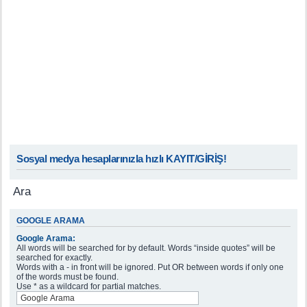
Sosyal medya hesaplarınızla hızlı KAYIT/GİRİŞ!
Ara
GOOGLE ARAMA
Google Arama:
All words will be searched for by default. Words “inside quotes” will be
searched for exactly.
Words with a - in front will be ignored. Put OR between words if only one
of the words must be found.
Use * as a wildcard for partial matches.