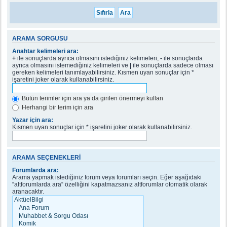
ARAMA SORGUSU
Anahtar kelimeleri ara:
+
ile sonuçlarda ayrıca olmasını istediğiniz kelimeleri,
-
ile sonuçlarda
ayrıca olmasını istemediğiniz kelimeleri ve
|
ile sonuçlarda sadece olması
gereken kelimeleri tanımlayabilirsiniz. Kısmen uyan sonuçlar için *
işaretini joker olarak kullanabilirsiniz.
Bütün terimler için ara ya da girilen önermeyi kullan
Herhangi bir terim için ara
Yazar için ara:
Kısmen uyan sonuçlar için * işaretini joker olarak kullanabilirsiniz.
ARAMA SEÇENEKLERI
Forumlarda ara:
Arama yapmak istediğiniz forum veya forumları seçin. Eğer aşağıdaki
“altforumlarda ara“ özelliğini kapatmazsanız altforumlar otomatik olarak
aranacaktır.