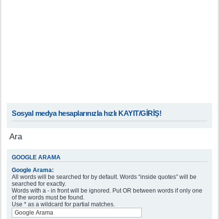
Sosyal medya hesaplarınızla hızlı KAYIT/GİRİŞ!
Ara
GOOGLE ARAMA
Google Arama:
All words will be searched for by default. Words “inside quotes” will be
searched for exactly.
Words with a - in front will be ignored. Put OR between words if only one
of the words must be found.
Use * as a wildcard for partial matches.