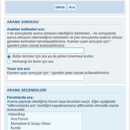
ARAMA SORGUSU
Anahtar kelimeleri ara:
+
ile sonuçlarda ayrıca olmasını istediğiniz kelimeleri,
-
ile sonuçlarda
ayrıca olmasını istemediğiniz kelimeleri ve
|
ile sonuçlarda sadece olması
gereken kelimeleri tanımlayabilirsiniz. Kısmen uyan sonuçlar için *
işaretini joker olarak kullanabilirsiniz.
Bütün terimler için ara ya da girilen önermeyi kullan
Herhangi bir terim için ara
Yazar için ara:
Kısmen uyan sonuçlar için * işaretini joker olarak kullanabilirsiniz.
ARAMA SEÇENEKLERI
Forumlarda ara:
Arama yapmak istediğiniz forum veya forumları seçin. Eğer aşağıdaki
“altforumlarda ara“ özelliğini kapatmazsanız altforumlar otomatik olarak
aranacaktır.