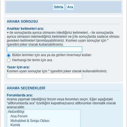
ARAMA SORGUSU
Anahtar kelimeleri ara:
+
ile sonuçlarda ayrıca olmasını istediğiniz kelimeleri,
-
ile sonuçlarda
ayrıca olmasını istemediğiniz kelimeleri ve
|
ile sonuçlarda sadece olması
gereken kelimeleri tanımlayabilirsiniz. Kısmen uyan sonuçlar için *
işaretini joker olarak kullanabilirsiniz.
Bütün terimler için ara ya da girilen önermeyi kullan
Herhangi bir terim için ara
Yazar için ara:
Kısmen uyan sonuçlar için * işaretini joker olarak kullanabilirsiniz.
ARAMA SEÇENEKLERI
Forumlarda ara:
Arama yapmak istediğiniz forum veya forumları seçin. Eğer aşağıdaki
“altforumlarda ara“ özelliğini kapatmazsanız altforumlar otomatik olarak
aranacaktır.