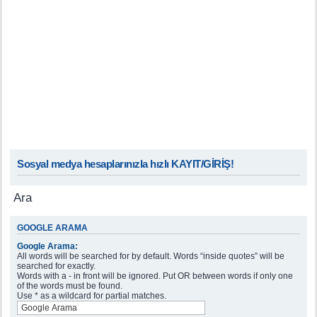
Sosyal medya hesaplarınızla hızlı KAYIT/GİRİŞ!
Ara
GOOGLE ARAMA
Google Arama:
All words will be searched for by default. Words “inside quotes” will be
searched for exactly.
Words with a - in front will be ignored. Put OR between words if only one
of the words must be found.
Use * as a wildcard for partial matches.