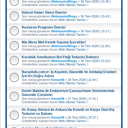
Son mesaj gönderen
WebmasterBlogu
«
30 Tem 2026 [ 21:45 ]
Gönderilme zamanı forum
Web Sitenizi Tanıtın..!
Güncel Haber Sitesi Önerisi
Son mesaj gönderen
WebmasterBlogu
«
30 Tem 2026 [ 15:43 ]
Gönderilme zamanı forum
Web Sitenizi Tanıtın..!
Restoran Programı Önerisi
Son mesaj gönderen
WebmasterBlogu
«
30 Tem 2026 [ 15:17 ]
Gönderilme zamanı forum
Web Sitenizi Tanıtın..!
Mia Mesa İlikli Kemik Suyuna İçecekleri
Son mesaj gönderen
WebmasterBlogu
«
30 Tem 2026 [ 11:09 ]
Gönderilme zamanı forum
Web Sitenizi Tanıtın..!
Karabük Ameliyatsız Bel Fıtığı Tedavisi Doktoru
Son mesaj gönderen
WebmasterBlogu
«
30 Tem 2026 [ 01:03 ]
Gönderilme zamanı forum
Web Sitenizi Tanıtın..!
Baranisik.com.tr: İş Kıyafeti, Güvenlik Ve Ambalaj Ürünleri
İçin En Doğru Adres
Son mesaj gönderen
Kenan06
«
28 Tem 2026 [ 11:44 ]
Gönderilme zamanı forum
Web Sitenizi Tanıtın..!
Demir Makina ile Endüstriyel Çamaşırhane Sistemlerinde
Güvenilir Çözümler
Son mesaj gönderen
Kenan06
«
27 Tem 2026 [ 17:41 ]
Gönderilme zamanı forum
Web Sitenizi Tanıtın..!
Dt. Kutay Görücü ile Ankara’da Estetik ve Kişiye Özel Diş
Tedavisi ve Bakımı
Son mesaj gönderen
Kenan06
«
26 Tem 2026 [ 15:37 ]
Gönderilme zamanı forum
Web Sitenizi Tanıtın..!