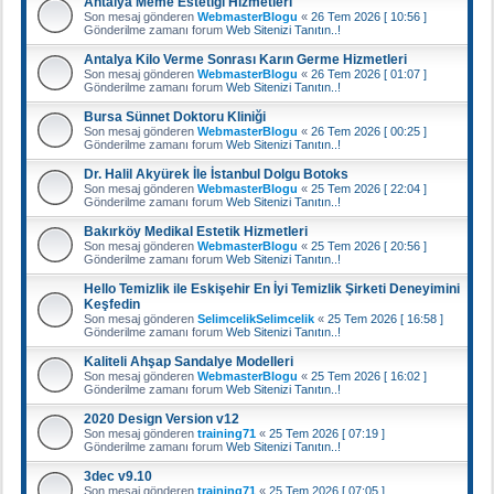
Antalya Meme Estetiği Hizmetleri
Son mesaj gönderen
WebmasterBlogu
«
26 Tem 2026 [ 10:56 ]
Gönderilme zamanı forum
Web Sitenizi Tanıtın..!
Antalya Kilo Verme Sonrası Karın Germe Hizmetleri
Son mesaj gönderen
WebmasterBlogu
«
26 Tem 2026 [ 01:07 ]
Gönderilme zamanı forum
Web Sitenizi Tanıtın..!
Bursa Sünnet Doktoru Kliniği
Son mesaj gönderen
WebmasterBlogu
«
26 Tem 2026 [ 00:25 ]
Gönderilme zamanı forum
Web Sitenizi Tanıtın..!
Dr. Halil Akyürek İle İstanbul Dolgu Botoks
Son mesaj gönderen
WebmasterBlogu
«
25 Tem 2026 [ 22:04 ]
Gönderilme zamanı forum
Web Sitenizi Tanıtın..!
Bakırköy Medikal Estetik Hizmetleri
Son mesaj gönderen
WebmasterBlogu
«
25 Tem 2026 [ 20:56 ]
Gönderilme zamanı forum
Web Sitenizi Tanıtın..!
Hello Temizlik ile Eskişehir En İyi Temizlik Şirketi Deneyimini
Keşfedin
Son mesaj gönderen
SelimcelikSelimcelik
«
25 Tem 2026 [ 16:58 ]
Gönderilme zamanı forum
Web Sitenizi Tanıtın..!
Kaliteli Ahşap Sandalye Modelleri
Son mesaj gönderen
WebmasterBlogu
«
25 Tem 2026 [ 16:02 ]
Gönderilme zamanı forum
Web Sitenizi Tanıtın..!
2020 Design Version v12
Son mesaj gönderen
training71
«
25 Tem 2026 [ 07:19 ]
Gönderilme zamanı forum
Web Sitenizi Tanıtın..!
3dec v9.10
Son mesaj gönderen
training71
«
25 Tem 2026 [ 07:05 ]