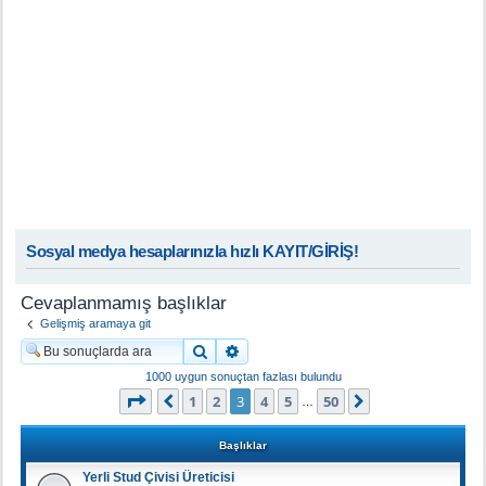
Sosyal medya hesaplarınızla hızlı KAYIT/GİRİŞ!
Cevaplanmamış başlıklar
Gelişmiş aramaya git
Ara
Gelişmiş arama
1000 uygun sonuçtan fazlası bulundu
3
. sayfa (Toplam
50
sayfa)
1
2
3
4
5
50
Önceki
Sonraki
…
Başlıklar
Yerli Stud Çivisi Üreticisi