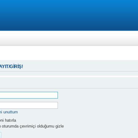
KAYIT/GİRİŞ!
mi unuttum
i hatırla
 oturumda çevrimiçi olduğumu gizle