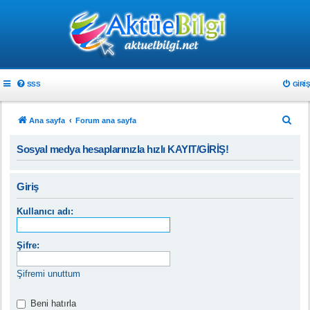
SSS
GIRIŞ
A
Ana sayfa
Forum ana sayfa
r
Sosyal medya hesaplarınızla hızlı KAYIT/GİRİŞ!
a
Giriş
Kullanıcı adı:
Şifre:
Şifremi unuttum
Beni hatırla