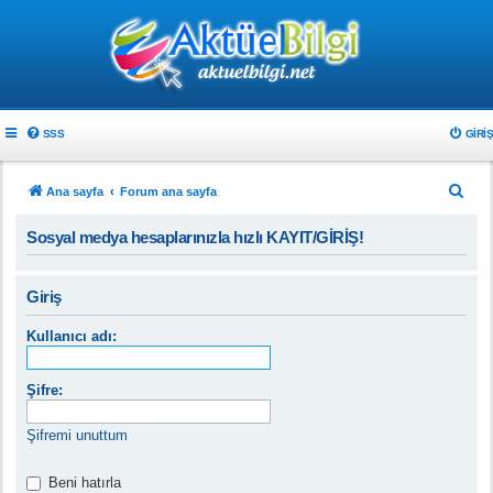
SSS
GIRIŞ
A
Ana sayfa
Forum ana sayfa
r
Sosyal medya hesaplarınızla hızlı KAYIT/GİRİŞ!
a
Giriş
Kullanıcı adı:
Şifre:
Şifremi unuttum
Beni hatırla