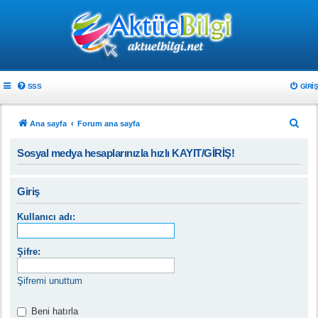
SSS
GIRIŞ
A
Ana sayfa
Forum ana sayfa
r
Sosyal medya hesaplarınızla hızlı KAYIT/GİRİŞ!
a
Giriş
Kullanıcı adı:
Şifre:
Şifremi unuttum
Beni hatırla