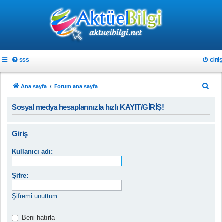
SSS
GIRIŞ
A
Ana sayfa
Forum ana sayfa
r
Sosyal medya hesaplarınızla hızlı KAYIT/GİRİŞ!
a
Giriş
Kullanıcı adı:
Şifre:
Şifremi unuttum
Beni hatırla