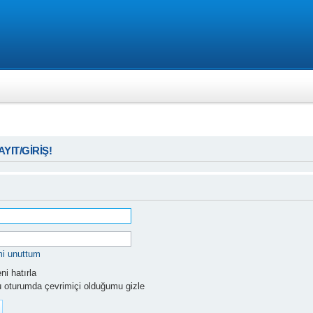
KAYIT/GİRİŞ!
mi unuttum
i hatırla
 oturumda çevrimiçi olduğumu gizle