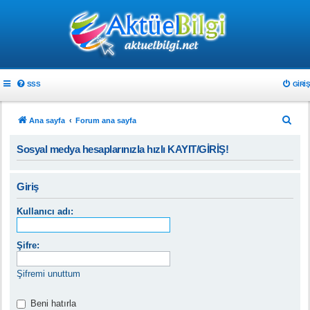
SSS
GIRIŞ
A
Ana sayfa
Forum ana sayfa
r
Sosyal medya hesaplarınızla hızlı KAYIT/GİRİŞ!
a
Giriş
Kullanıcı adı:
Şifre:
Şifremi unuttum
Beni hatırla