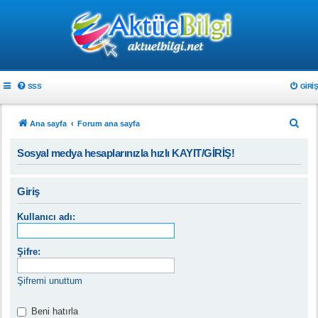
SSS
GIRIŞ
A
Ana sayfa
Forum ana sayfa
r
Sosyal medya hesaplarınızla hızlı KAYIT/GİRİŞ!
a
Giriş
Kullanıcı adı:
Şifre:
Şifremi unuttum
Beni hatırla