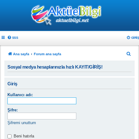
SSS
GIRIŞ
A
Ana sayfa
Forum ana sayfa
r
Sosyal medya hesaplarınızla hızlı KAYIT/GİRİŞ!
a
Giriş
Kullanıcı adı:
Şifre:
Şifremi unuttum
Beni hatırla